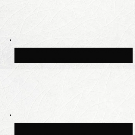
Синоптик Позднякова рассказала, когда
в столицу придут дожди и грозы
В Москве благоустроили сквер рядом с
Центральным ипподромом