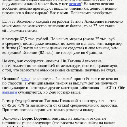
подумалось: а какой может быть у нее
пенсия
? На какую пенсию
вообщем пенсию претендуют высшие чиновники, денно и нощно
пекущиеся о благе народа? Нас с вами. Попытаемся разобраться.
Если за абсолютно каждый год работы Татьяне Алексеевне начислено
максимальное количество пенсионных баллов, то за 37 лет стажа
ей положена пенсия
в размере 67,5 тыс. рублей. По нашим меркам (около 25 тыс. руб.
в среднем), весьма даже неплохо, но заметно меньше, чем, например,
в Литве (75 тысяч на наши денежные средства) и еще меньше, чем
во вредной Эстонии (82 тыс.), не говоря уже во Франции.
Но есть, как сообщается, нюансы. Ни Татьяна Алексеевна,
ни ее коллеги по чиновничьей номенклатуре, пенсию, сравнимую
с той, что заработали обыкновенные смертные, получать не будут.
Основной
доход
пенсионерке Голиковой принесёт вовсе не пенсия
по старости, а муниципальная пенсия за выслугу лет (её получают
госслужащие и некоторые другие категории работников — «СП»). Обе
выплаты
суммируются, но 2-ая гораздо выше.
Размер будущей пенсии Татьяны Голиковой за выслугу лет — это
от 45 до 75% (в зависимости от стажа) среднемесячного заработка.
При этом потолок ограничен только размером оклада.
Экономист
Борис Воронин
, опираясь на законы и открытые
источники узнал следующее (его расчеты можно найти на канале