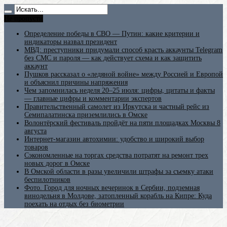
Не пропусти
Определение победы в СВО — Путин: какие критерии и
индикаторы назвал президент
МВД: преступники придумали способ красть аккаунты Telegram
без СМС и пароля — как действует схема и как защитить
аккаунт
Пушков рассказал о «ледяной войне» между Россией и Европой
и объяснил причины напряжения
Чем запомнилась неделя 20–25 июля: цифры, цитаты и факты
— главные цифры и комментарии экспертов
Правительственный самолет из Иркутска и частный рейс из
Семипалатинска приземлились в Омске
Волонтёрский фестиваль пройдёт на пяти площадках Москвы 8
августа
Интернет-магазин автохимии: удобство и широкий выбор
товаров
Сэкономленные на торгах средства потратят на ремонт трех
новых дорог в Омске
В Омской области в разы увеличили штрафы за съемку атаки
беспилотников
Фото. Город для ночных вечеринок в Сербии, подземная
винодельня в Молдове, затопленный корабль на Кипре: Куда
поехать на отдых без биометрии