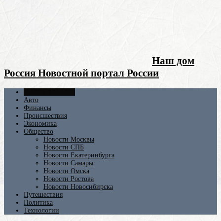
Наш дом
Россия Новостной портал России
Пенсии в России
Авто
Финансы
Происшествия
Экономика
Общество
Новости Москвы
Новости СПБ
Новости Екатеринбурга
Новости Самары
Новости Омска
Новости Ростова
Новости Новосибирска
Путешествия
Политика
Технологии