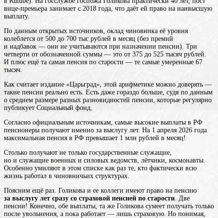
в Rutube). На госслужбе госпожа Голикова практически 40 лет, пост
вице-премьера занимает с 2018 года, что даёт ей право на наивысшую
выплату.
По данным открытых источников, оклад чиновника её уровня
колеблется от 500 до 700 тыс рублей в месяц (без премий
и надбавок — они не учитываются при назначении пенсии). Три
четверти от обозначенной суммы — это от 375 до 525 тысяч рублей.
И плюс ещё та самая пенсия по старости — те самые умеренные 67
тысяч.
Как считает издание «Царьград», этой арифметике можно доверять —
такие пенсии реально есть. Есть даже гораздо больше, судя по данным
о среднем размере разных разновидностей пенсии, которые регулярно
публикует Социальный фонд.
Согласно официальным источникам, самые высокие выплаты в РФ
пенсионеры получают именно за выслугу лет. На 1 апреля 2026 года
максимальная пенсия в РФ превышает 1 млн рублей в месяц!
Столько получают не только государственные служащие,
но и служащие военных и силовых ведомств, лётчики, космонавты.
Особенно умиляют в этом списке как раз те, кто фактически всю
жизнь работал в чиновничьих структурах.
Поясним ещё раз. Голикова и ее коллеги имеют право на пенсию
за выслугу лет сразу со страховой пенсией по старости
. Две
пенсии! Конечно, обе выплаты, та же Голикова сумеет получать только
после увольнения, а пока работает — лишь страховую. Но понимая,