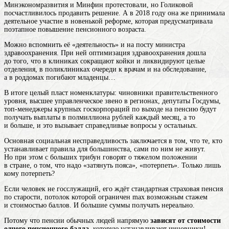
Минэкономразвития и Минфин протестовали, но Голиковой
посчастливилось продавить решение. А в 2018 году она же принимала
деятельное участие в новенькой реформе, которая предусматривала
поэтапное повышение пенсионного возраста.
Можно вспомнить её «деятельность» и на посту министра
здравоохранения. При ней оптимизация здравоохранения дошла
до того, что в клиниках сокращают койки и ликвидируют целые
отделения, в поликлиниках очереди к врачам и на обследование,
а в роддомах погибают младенцы…
В итоге целый пласт номенклатуры: чиновники правительственного
уровня, высшее управленческое звено в регионах, депутаты Госдумы,
топ-менеджеры крупных госкорпораций по выходе на пенсию будут
получать выплаты в полмиллиона рублей каждый месяц, а то
и больше, и это вызывает справедливые вопросы у остальных.
Основная социальная несправедливость заключается в том, что те, кто
устанавливает правила для большинства, сами по ним не живут.
Но при этом с больших трибун говорят о тяжелом положении
в стране, о том, что надо «затянуть пояса», «потерпеть». Только лишь
кому потерпеть?
Если человек не госслужащий, его ждёт стандартная страховая пенсия
по старости, потолок которой ограничен max возможным стажем
и стоимостью баллов. И большие суммы получать нереально.
Потому что пенсии обычных людей напрямую
зависят от стоимости
одного пенсионного балла,
которую устанавливают чиновники!