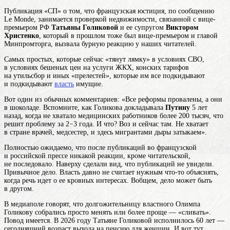
Публикация «СП» о том, что французская юстиция, по сообщению
Le Monde, занимается проверкой недвижимости, связанной с вице-
премьером РФ
Татьяны Голиковой
и ее супругом
Виктором
Христенко
, который в прошлом тоже был вице-премьером и главой
Минпромторга, вызвала бурную реакцию у наших читателей.
Самых простых, которые сейчас «тянут лямку» в условиях СВО,
в условиях бешеных цен на услуги ЖКХ, конских тарифов
на утильсбор и иных «прелестей», которые им все подкидывают
и подкидывают
власть
имущие.
Вот один из обычных комментариев: «Все реформы провалены, а они
в шоколаде. Вспомните, как Голикова докладывала
Путину
5 лет
назад, когда не хватало медицинских работников более 200 тысяч, что
решит проблему за 2−3 года. И что? Воз и сейчас там. Не хватает
в стране врачей, медсестер, и здесь мигрантами дыры затыкаем».
Полностью ожидаемо, что после публикаций во французской
и российской прессе никакой реакции, кроме читательской,
не последовало. Наверху сделали вид, что публикаций не увидели.
Привычное дело. Власть давно не считает нужным что-то объяснять,
когда речь идет о ее кровных интересах. Вобщем, дело может быть
в другом.
В медиаполе говорят, что долгожительницу властного Олимпа
Голикову собрались просто менять или более проще — «сливать».
Повод имеется. В 2026 году Татьяне Голиковой исполнилось 60 лет —
сегодняшний возраст выхода на пенсию для женщин. И вот тут