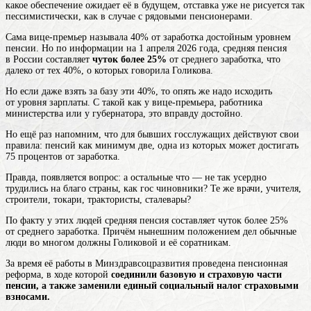
какое обеспечение ожидает её в будущем, отставка уже не рисуется так
пессимистически, как в случае с рядовыми пенсионерами.
Сама вице-премьер называла 40% от заработка достойным уровнем
пенсии. Но по информации на 1 апреля 2026 года, средняя пенсия
в России составляет
чуток более 25%
от среднего заработка, что
далеко от тех 40%, о которых говорила Голикова.
Но если даже взять за базу эти 40%, то опять же надо исходить
от уровня зарплаты. С такой как у вице-премьера, работника
министерства или у губернатора, это вправду достойно.
Но ещё раз напомним, что для бывших госслужащих действуют свои
правила: пенсий как минимум две, одна из которых может достигать
75 процентов от заработка.
Правда, появляется вопрос: а остальные что — не так усердно
трудились на благо страны, как гос чиновники? Те же врачи, учителя,
строители, токари, трактористы, сталевары?
По факту у этих людей средняя пенсия составляет чуток более 25%
от среднего заработка. Причём нынешним положением дел обычные
люди во многом должны Голиковой и её соратникам.
За время её работы в Минздравсоцразвития проведена пенсионная
реформа, в ходе которой
соединили базовую и страховую части
пенсии, а также заменили единый социальный налог страховыми
взносами.