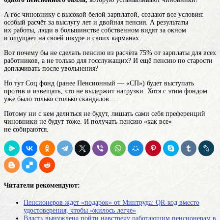
А гос чиновнику с высокой белой зарплатой, создают все условия:
особый расчёт за выслугу лет и двойная пенсия. А результаты
их работы, люди в большинстве собственном видят за окном
и ощущает на своей шкуре и своих карманах.
Вот почему бы не сделать пенсию из расчёта 75% от зарплаты для всех
работников, а не только для госслужащих? И ещё пенсию по старости
доплачивать после увольнения?
Но тут Соц фонд (ранее Пенсионный — «СП») будет выступать
против и извещать, что не выдержит нагрузки. Хотя с этим фондом
уже было только столько скандалов…
Потому ни с кем делиться не будут, лишать сами себя преференций
чиновники не будут тоже. И получать пенсию «как все»
не собираются.
Читатели рекомендуют:
Пенсионеров ждет «подарок» от Минтруда: QR-код вместо
удостоверения, чтобы «жилось легче»
Власть вынуждена пойти навстречу работающим пенсионерам в