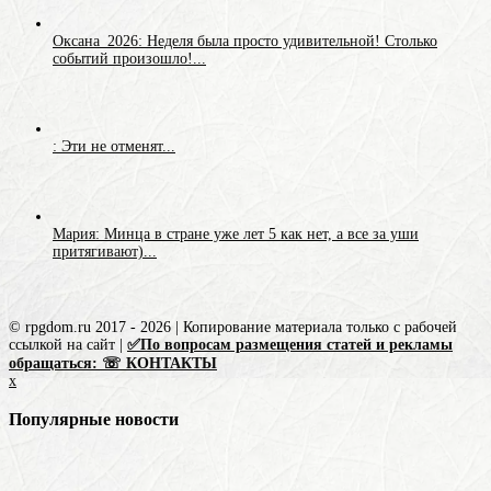
Оксана_2026: Неделя была просто удивительной! Столько
событий произошло!...
: Эти не отменят...
Мария: Минца в стране уже лет 5 как нет, а все за уши
притягивают)...
© rpgdom.ru 2017 - 2026 | Копирование материала только с рабочей
ссылкой на сайт |
✅По вопросам размещения статей и рекламы
обращаться: ☏ КОНТАКТЫ
x
Популярные новости