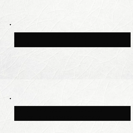
Синоптик Шувалов: дождь повторится в
Москве сегодня во второй половине дня
Синоптик Леус спрогнозировал
возвращение дождей в Москву