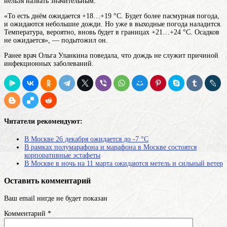
нельзя назвать значительным.
«То есть днём ожидается +18…+19 °C. Будет более пасмурная погода,
и ожидаются небольшие дожди. Но уже в выходные погода наладится.
Температура, вероятно, вновь будет в границах +21…+24 °C. Осадков
не ожидается», — подытожил он.
Ранее врач Ольга Уланкина поведала, что дождь не служит причиной
инфекционных заболеваний.
Читатели рекомендуют:
В Москве 26 декабря ожидается до -7 °С
В рамках полумарафона и марафона в Москве состоятся
корпоративные эстафеты
В Москве в ночь на 11 марта ожидаются метель и сильный ветер
Оставить комментарий
Ваш email нигде не будет показан
Комментарий
*