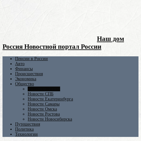
Наш дом
Россия Новостной портал России
Пенсии в России
Авто
Финансы
Происшествия
Экономика
Общество
Новости Москвы
Новости СПБ
Новости Екатеринбурга
Новости Самары
Новости Омска
Новости Ростова
Новости Новосибирска
Путешествия
Политика
Технологии