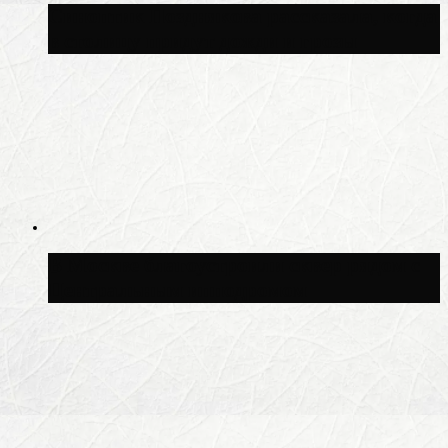
Синоптик Позднякова рассказала, когда
в столицу придут дожди и грозы
В Москве благоустроили сквер рядом с
Центральным ипподромом