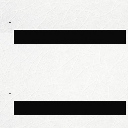
Волонтёрский фестиваль пройдёт на
пяти площадках Москвы 8 августа
Синоптик Заводченков: с пятницы в
Москве потеплеет до +25 °C