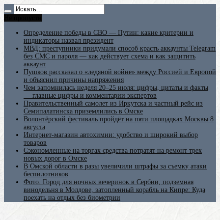
Не пропусти
Определение победы в СВО — Путин: какие критерии и
индикаторы назвал президент
МВД: преступники придумали способ красть аккаунты Telegram
без СМС и пароля — как действует схема и как защитить
аккаунт
Пушков рассказал о «ледяной войне» между Россией и Европой
и объяснил причины напряжения
Чем запомнилась неделя 20–25 июля: цифры, цитаты и факты
— главные цифры и комментарии экспертов
Правительственный самолет из Иркутска и частный рейс из
Семипалатинска приземлились в Омске
Волонтёрский фестиваль пройдёт на пяти площадках Москвы 8
августа
Интернет-магазин автохимии: удобство и широкий выбор
товаров
Сэкономленные на торгах средства потратят на ремонт трех
новых дорог в Омске
В Омской области в разы увеличили штрафы за съемку атаки
беспилотников
Фото. Город для ночных вечеринок в Сербии, подземная
винодельня в Молдове, затопленный корабль на Кипре: Куда
поехать на отдых без биометрии