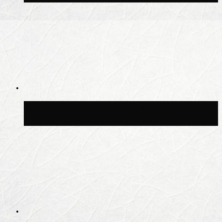
Синоптик Леус спрогнозировал
возвращение дождей в Москву