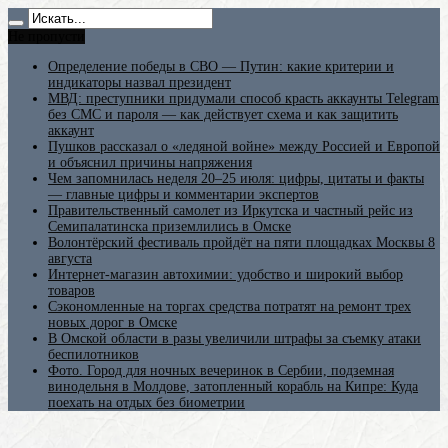
Не пропусти
Определение победы в СВО — Путин: какие критерии и
индикаторы назвал президент
МВД: преступники придумали способ красть аккаунты Telegram
без СМС и пароля — как действует схема и как защитить
аккаунт
Пушков рассказал о «ледяной войне» между Россией и Европой
и объяснил причины напряжения
Чем запомнилась неделя 20–25 июля: цифры, цитаты и факты
— главные цифры и комментарии экспертов
Правительственный самолет из Иркутска и частный рейс из
Семипалатинска приземлились в Омске
Волонтёрский фестиваль пройдёт на пяти площадках Москвы 8
августа
Интернет-магазин автохимии: удобство и широкий выбор
товаров
Сэкономленные на торгах средства потратят на ремонт трех
новых дорог в Омске
В Омской области в разы увеличили штрафы за съемку атаки
беспилотников
Фото. Город для ночных вечеринок в Сербии, подземная
винодельня в Молдове, затопленный корабль на Кипре: Куда
поехать на отдых без биометрии