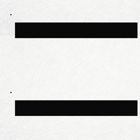
Волонтёрский фестиваль пройдёт на
пяти площадках Москвы 8 августа
Синоптик Заводченков: с пятницы в
Москве потеплеет до +25 °C