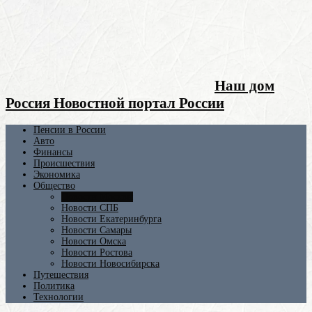
Наш дом
Россия Новостной портал России
Пенсии в России
Авто
Финансы
Происшествия
Экономика
Общество
Новости Москвы
Новости СПБ
Новости Екатеринбурга
Новости Самары
Новости Омска
Новости Ростова
Новости Новосибирска
Путешествия
Политика
Технологии