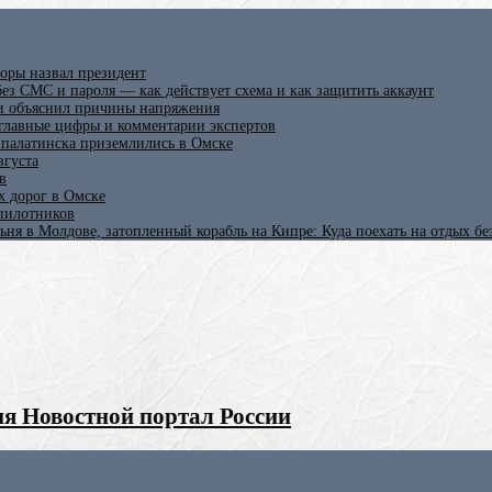
оры назвал президент
ез СМС и пароля — как действует схема и как защитить аккаунт
 и объяснил причины напряжения
 главные цифры и комментарии экспертов
ипалатинска приземлились в Омске
вгуста
в
х дорог в Омске
спилотников
ьня в Молдове, затопленный корабль на Кипре: Куда поехать на отдых б
я Новостной портал России