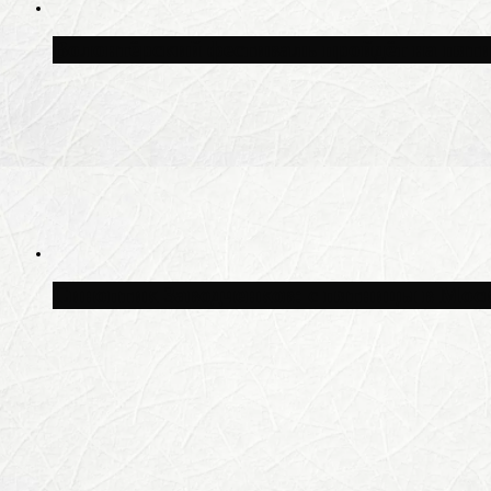
Волонтёрский фестиваль пройдёт на пят
Синоптик Заводченков: с пятницы в Моск