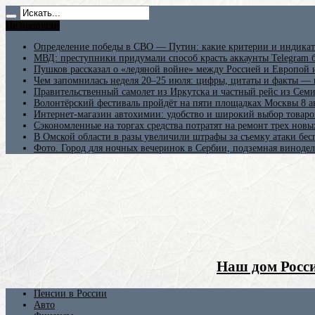
Не пропусти
Определение победы в СВО — Путин: какие критерии и индикат
МВД: преступники придумали способ красть аккаунты Telegram б
Пушков рассказал о «ледяной войне» между Россией и Европой
Чем запомнилась неделя 20–25 июля: цифры, цитаты и факты —
Правительственный самолет из Иркутска и частный рейс из Сем
Волонтёрский фестиваль пройдёт на пяти площадках Москвы 8 а
Интернет-магазин автохимии: удобство и широкий выбор товаро
Сэкономленные на торгах средства потратят на ремонт трех новы
В Омской области в разы увеличили штрафы за съемку атаки бе
Фото. Город для ночных вечеринок в Сербии, подземная винодел
Наш дом Росси
Пенсии в России
Авто