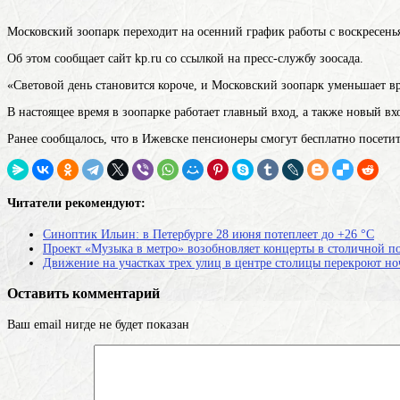
Московский зоопарк переходит на осенний график работы с воскресенья,
Об этом сообщает сайт kp.ru со ссылкой на пресс-службу зоосада.
«Световой день становится короче, и Московский зоопарк уменьшает в
В настоящее время в зоопарке работает главный вход, а также новый в
Ранее сообщалось, что в Ижевске пенсионеры смогут бесплатно посетить
Читатели рекомендуют:
Синоптик Ильин: в Петербурге 28 июня потеплеет до +26 °C
Проект «Музыка в метро» возобновляет концерты в столичной п
Движение на участках трех улиц в центре столицы перекроют но
Оставить комментарий
Ваш email нигде не будет показан