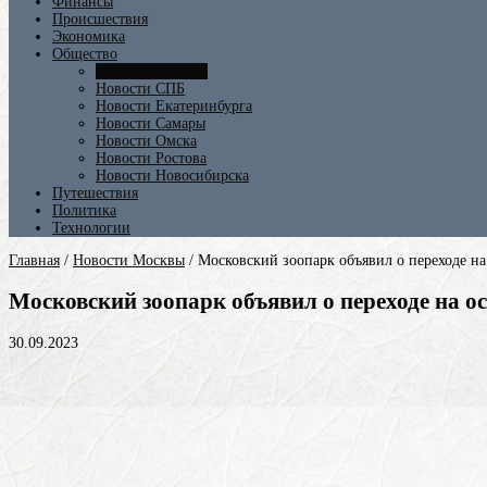
Финансы
Происшествия
Экономика
Общество
Новости Москвы
Новости СПБ
Новости Екатеринбурга
Новости Самары
Новости Омска
Новости Ростова
Новости Новосибирска
Путешествия
Политика
Технологии
Главная
/
Новости Москвы
/
Московский зоопарк объявил о переходе на
Московский зоопарк объявил о переходе на о
30.09.2023