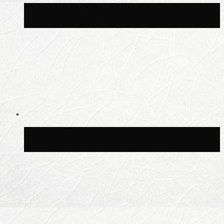
Синоптик Леус спрогнозировал
возвращение дождей в Москву
Синоптик Позднякова рассказала, когда
в столицу придут дожди и грозы