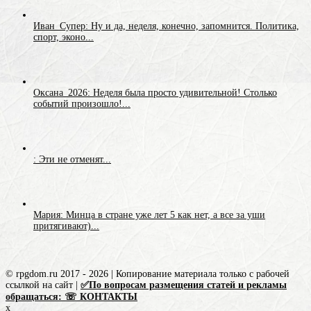
Иван_Супер: Ну и да, неделя, конечно, запомнится. Политика,
спорт, эконо...
Оксана_2026: Неделя была просто удивительной! Столько
событий произошло!...
: Эти не отменят...
Мария: Минца в стране уже лет 5 как нет, а все за уши
притягивают)...
© rpgdom.ru 2017 - 2026 | Копирование материала только с рабочей
ссылкой на сайт |
✅По вопросам размещения статей и рекламы
обращаться: ☏ КОНТАКТЫ
x