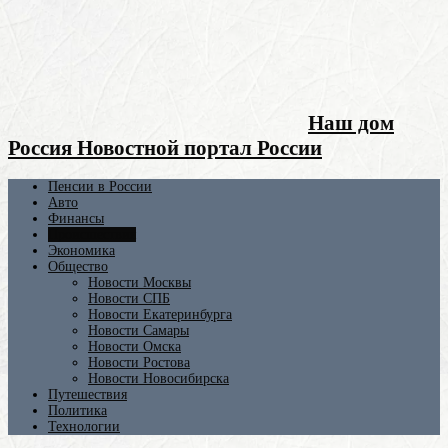
Наш дом
Россия Новостной портал России
Пенсии в России
Авто
Финансы
Происшествия
Экономика
Общество
Новости Москвы
Новости СПБ
Новости Екатеринбурга
Новости Самары
Новости Омска
Новости Ростова
Новости Новосибирска
Путешествия
Политика
Технологии