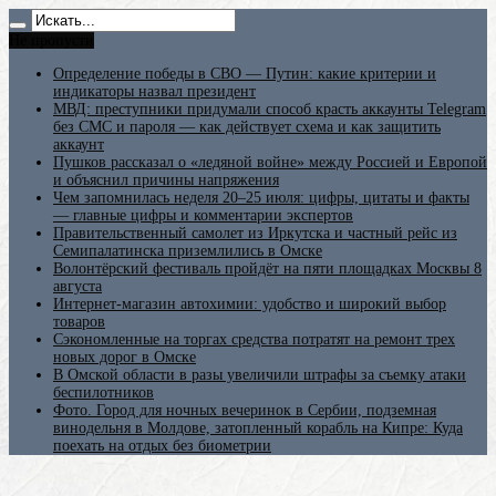
Не пропусти
Определение победы в СВО — Путин: какие критерии и
индикаторы назвал президент
МВД: преступники придумали способ красть аккаунты Telegram
без СМС и пароля — как действует схема и как защитить
аккаунт
Пушков рассказал о «ледяной войне» между Россией и Европой
и объяснил причины напряжения
Чем запомнилась неделя 20–25 июля: цифры, цитаты и факты
— главные цифры и комментарии экспертов
Правительственный самолет из Иркутска и частный рейс из
Семипалатинска приземлились в Омске
Волонтёрский фестиваль пройдёт на пяти площадках Москвы 8
августа
Интернет-магазин автохимии: удобство и широкий выбор
товаров
Сэкономленные на торгах средства потратят на ремонт трех
новых дорог в Омске
В Омской области в разы увеличили штрафы за съемку атаки
беспилотников
Фото. Город для ночных вечеринок в Сербии, подземная
винодельня в Молдове, затопленный корабль на Кипре: Куда
поехать на отдых без биометрии