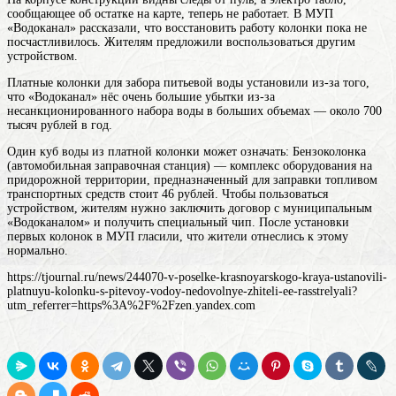
сообщающее об остатке на карте, теперь не работает. В МУП
«Водоканал» рассказали, что восстановить работу колонки пока не
посчастливилось. Жителям предложили воспользоваться другим
устройством.
Платные колонки для забора питьевой воды установили из-за того,
что «Водоканал» нёс очень большие убытки из-за
несанкционированного набора воды в больших объемах — около 700
тысяч рублей в год.
Один куб воды из платной
колонки
может означать: Бензоколонка
(автомобильная заправочная станция) — комплекс оборудования на
придорожной территории, предназначенный для заправки топливом
транспортных средств
стоит 46 рублей. Чтобы пользоваться
устройством, жителям нужно заключить договор с муниципальным
«Водоканалом» и получить специальный чип. После установки
первых колонок в МУП гласили, что жители отнеслись к этому
нормально.
https://tjournal.ru/news/244070-v-poselke-krasnoyarskogo-kraya-ustanovili-
platnuyu-kolonku-s-pitevoy-vodoy-nedovolnye-zhiteli-ee-rasstrelyali?
utm_referrer=https%3A%2F%2Fzen.yandex.com