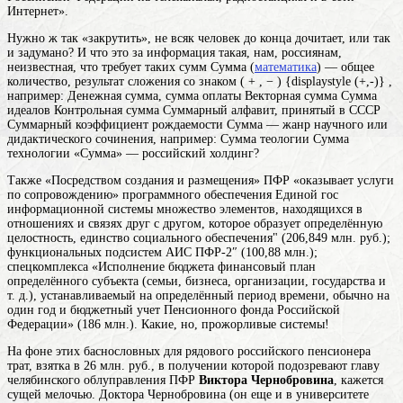
Интернет».
Нужно ж так «закрутить», не всяк человек до конца дочитает, или так
и задумано? И что это за информация такая, нам, россиянам,
неизвестная, что требует таких
сумм
Сумма (
математика
) — общее
количество, результат сложения со знаком ( + , − ) {displaystyle (+,-)} ,
например: Денежная сумма, сумма оплаты Векторная сумма Сумма
идеалов Контрольная сумма Суммарный алфавит, принятый в СССР
Суммарный коэффициент рождаемости Сумма — жанр научного или
дидактического сочинения, например: Сумма теологии Сумма
технологии «Сумма» — российский холдинг
?
Также «Посредством создания и размещения» ПФР «оказывает услуги
по сопровождению» программного обеспечения Единой гос
информационной
системы
множество элементов, находящихся в
отношениях и связях друг с другом, которое образует определённую
целостность, единство
социального обеспечения" (206,849 млн. руб.);
функциональных подсистем АИС ПФР-2″ (100,88 млн.);
спецкомплекса «Исполнение
бюджета
финансовый план
определённого субъекта (семьи, бизнеса, организации, государства и
т. д.), устанавливаемый на определённый период времени, обычно на
один год
и бюджетный учет Пенсионного фонда Российской
Федерации» (186 млн.). Какие, но, прожорливые системы!
На фоне этих баснословных для рядового российского пенсионера
трат, взятка в 26 млн. руб., в получении которой подозревают главу
челябинского облуправления ПФР
Виктора Чернобровина
, кажется
сущей мелочью. Доктора Чернобровина (он еще и в университете