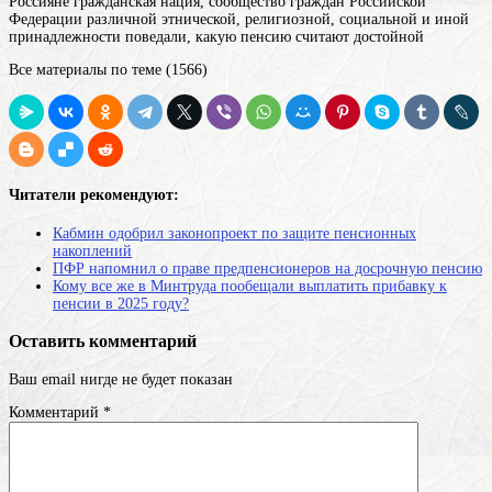
Россияне
гражданская нация, сообщество граждан Российской
Федерации различной этнической, религиозной, социальной и иной
принадлежности
поведали, какую пенсию считают достойной
Все материалы по теме (1566)
Читатели рекомендуют:
Кабмин одобрил законопроект по защите пенсионных
накоплений
ПФР напомнил о праве предпенсионеров на досрочную пенсию
Кому все же в Минтруда пообещали выплатить прибавку к
пенсии в 2025 году?
Оставить комментарий
Ваш email нигде не будет показан
Комментарий
*