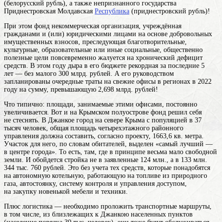
(белорусский рубль), а также непризнанного государства
Приднестровская Молдавская
Республика
(приднестровский рубль)
!
При этом
фонд
некоммерческая организация, учреждённая
гражданами и (или) юридическими лицами на основе добровольных
имущественных взносов, преследующая благотворительные,
культурные, образовательные или иные социальные, общественно
полезные цели
повсевременно жалуется на хронический дефицит
средств. В этом году дыра в его бюджете рекордная за последние 5
лет — без малого 300 млрд. рублей. А его руководством
запланированы очередные траты на свежие офисы в регионах в 2022
году на сумму, превышающую 2,698 млрд. рублей!
Что типично: площади, занимаемые этими офисами, постоянно
увеличивается. Вот и на Крымском полуострове фонд решил себя
не стеснять. В
Джанкое
город на севере Крыма
с популяцией в 37
тысяч человек, общая площадь четырехэтажного районного
управления должна составить, согласно проекту, 1663,6 кв. метра.
Участок для него, по словам обитателей, выделен «самый лучший —
в центре города». То есть, там, где в принципе весьма мало свободной
земли. И обойдется стройка не в заявленные 124 млн., а в 133 млн.
344 тыс. 760 рублей. Это без учета тех средств, которые понадобятся
на автономную котельную, работающую на топливе из природного
газа, автостоянку, систему контроля и управления доступом,
на закупку новенькой мебели и техники.
Плюс логистика — необходимо проложить транспортные маршруты,
в том числе, из близлежащих к Джанкою населенных пунктов