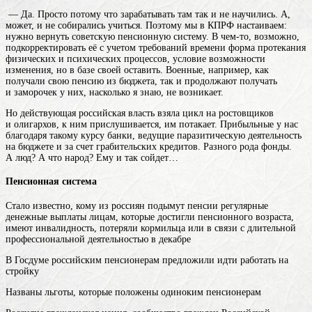
— Да. Просто потому что зарабатывать там так и не научились. А,
может, и не собирались учиться. Поэтому мы в КПРФ настаиваем:
нужно вернуть советскую пенсионную систему. В чем-то, возможно,
подкорректировать её с учетом требований
времени
форма протекания
физических и психических процессов, условие возможности
изменения
, но в базе своей оставить. Военные, например, как
получали свою пенсию из бюджета, так и продолжают получать
и заморочек у них, насколько я знаю, не возникает.
Но действующая российская власть взяла цикл на ростовщиков
и олигархов, к ним прислушивается, им потакает. Прибыльные у нас
благодаря такому курсу банки, ведущие паразитическую деятельность
на бюджете и за счет грабительских кредитов. Разного рода фонды.
А люд? А что народ? Ему и так сойдет…
Пенсионная система
Стало известно, кому из россиян подымут
пенсии
регулярные
денежные выплаты лицам, которые достигли пенсионного возраста,
имеют инвалидность, потеряли кормильца или в связи с длительной
профессиональной деятельностью
в декабре
В Госдуме российским пенсионерам предложили идти работать на
стройку
Названы льготы, которые положены одиноким пенсионерам