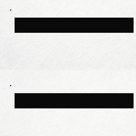
Волонтёрский фестиваль пройдёт на
пяти площадках Москвы 8 августа
Синоптик Заводченков: с пятницы в
Москве потеплеет до +25 °C