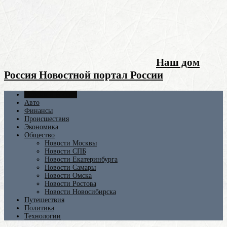
Наш дом
Россия Новостной портал России
Пенсии в России
Авто
Финансы
Происшествия
Экономика
Общество
Новости Москвы
Новости СПБ
Новости Екатеринбурга
Новости Самары
Новости Омска
Новости Ростова
Новости Новосибирска
Путешествия
Политика
Технологии