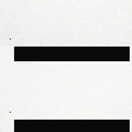
Синоптик Леус спрогнозировал
возвращение дождей в Москву
Синоптик Позднякова рассказала, когда
в столицу придут дожди и грозы