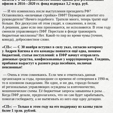
офисов в 2014—2020 гг. фонд издержал 3,2 млрд. руб.
— И что изменилось после выступления президента РФ?
Остановились «величавые стройки» ПФР? Поумерили аппетит его
руководители? Ничего подобного. Тратили много, теперь тратят ещё
больше. Все дискуссии об этом уходят, к сожалению, в песок.
А решения, даже если они принимаются, не исполняются. В этом году
сменили управляющего ПФР. Перестали в фонде транжирить
бюджетные миллионы? Нет. Какой-то пир во время чумы (точнее,
ковида), добросовестное слово.
«СП»: — С 30 ноября вступил в силу указ, согласно которому
у Андрея Кигима и его команды появится ещё одна, помимо
бюджетной, статья поступлений: в ПФР начнут отправлять
денежные средства, конфискованные у коррупционеров. Глядишь,
прибавки вырастут к разного рода пособиям, включая
пенсионные!
— Очень в этом сомневаюсь. Если чем и отметилась данная
организация за годы, прошедшие со времени её сотворения в 1990-м,
то в основном скандалами. Ни один, и ни два, гораздо больше
её региональных управляющих осуждены за взяточничество,
мошеннические схемы. Её бюджетные запросы завышены в разы…
Когда ПФР делали, предполагалось, что он сам будет зарабатывать,
помогая госбюджету, а не вытягивать из него еще одну дотацию.
«СП»: — Только в этом году на его поддержку из казны ушло
более 1 трлн. рублей.