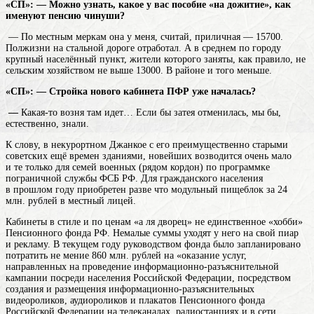
«СП»: — Можно узнать, какое у вас пособие «на дожитие», как
именуют пенсию чинуши?
— По местным меркам она у меня, считай, приличная — 15700.
Полжизни на стальной дороге отработал. А в среднем по
городу
крупный населённый пункт, жители которого заняты, как правило, не
сельским хозяйством
не выше 13000. В районе и того меньше.
«СП»: — Стройка нового кабинета ПФР уже началась?
—
Какая-то возня там идет… Если бы затея отменилась, мы бы,
естественно, знали.
К слову, в некурортном Джанкое с его преимущественно старыми
советских ещё времен зданиями, новейших возводится очень мало
и те только для семей военных (рядом кордон) по программке
пограничной службы ФСБ РФ. Для гражданского населения
в прошлом году приобретен разве что модульный пищеблок за 24
млн. рублей в местный лицей.
Кабинеты в стиле и по ценам «а ля дворец» не единственное «хобби»
Пенсионного фонда РФ. Немалые суммы уходят у него на свой пиар
и рекламу. В текущем году руководством фонда было запланировано
потратить не мение 860 млн. рублей на «оказание услуг,
направленных на проведение информационно-разъяснительной
кампании посреди населения Российской Федерации, посредством
создания и размещения информационно-разъяснительных
видеороликов, аудиороликов и плакатов Пенсионного фонда
Российской Федерации на телеканалах, радиостанциях и в сети