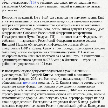
отчет руководство
ПФР
о текущих растратах: не слишком ли они
завышены? Особенно на фоне низких пенсий и социальных выплат
россиянам.
Вопрос не праздный. Не в 1-ый раз задаются им парламентарии. Ещё
в начале нынешнего
года
внесистемная единица измерения времени,
которая исторически в большинстве культур означала однократный
цикл смены сезонов (весна, лето, осень, зима)
депутат
Госдумы
Дума
Федерального Собрания Российской Федерации (сокращённо
Государственная Дума, Госдума, ГД) — нижняя палата Федерального
собрания — парламента Российской Федерации
шестого созыва
Виталий Пашин
обнародовал информацию о масштабном
спецпроекте ПФР в Крыму. Сразу в трех городах полуострова фондом
были подписаны контракты на кругленькие суммы. В Саках —
на строительство нежилых построек за 124 млн. руб.; в Евпатории —
административного здания за 97,5 млн.; в Джанкое — строения
районного управления за 124 млн.
В последнем случае документ подписывал уже нынешний
руководитель ПФР
Андрей Кигим
, вступивший в должность
в середине февраля 2021-го. Как отметил парламентарий Пашин,
общественная
политика
команды А. С. Кигима явно не соответствует
реальным делам фонда. Так, заявляя о сокращении занимаемых
площадей, в большей степени арендованных, ПФР тут же начинает
строить (или покупать) собственные
офисы
или контора (нем
, больше
напоминающие дворцы. Или покупать дома, перепрофилируя их под
свои подразделения. Ежегодно на это уходит более 5 млрд.
рублей
название современных валют России (российский рубль), Белоруссии