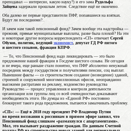
преподавал — интересно, какую науку?) и его зама
Рудольфа
Зайцева
задержали прошлым летом. Следствие ещё не окончено.
Оба далеко не первые представители ПФР, попавшиеся на взятках.
Будут ли последними?..
И зачем нам такой пенсионный фонд? Зачем вообще эта надстройка —
прежняя, прямые муниципальные выплаты, разве была плохой? На эти
и некоторые другие вопросы корреспондента «СП» отвечает
Сергей
Обухов, политик, ведущий
экономист
, депутат ГД РФ пятого
и шестого созывов, фракция КПРФ
.
— То, что Пенсионный фонд надо ликвидировать — это было
предложение нашей фракции в Госдуме шестого созыва. Не сегодня
и не вчера, еще раньше стало понятно, что ПФР абсолютно ненужный
посредник между государством и получателями пенсии, соц выплат.
Нынешние факты — со
строительством
создание (возведение) зданий,
строений и сооружений
многомиллионных офисов, неоправданно
высокими растратами на рекламу, мздоимство
руководства
Руководство — процесс управления и контроля деятельности
организации или группы лиц
со всей очевидностью доказывают
необходимость этого. Но думцы из «Единой РФ» постоянно
блокируют такого рода предложения, пытаются замалчивать проблему.
«СП»: — Ещё в 2018 году президент РФ Владимир Путин
во время воззвания к россиянам в прямом эфире заявил, что
Пенсионный фонд слишком «размахнулся с апартаментами».
Мол, это вызывает раздражение граждан. По данным Счетной
палаты РФ на строительство новых зданий для региональных