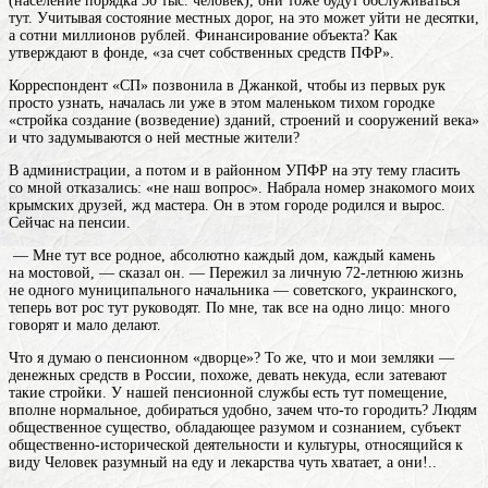
(население порядка 30 тыс. человек), они тоже будут обслуживаться
тут. Учитывая состояние местных дорог, на это может уйти не десятки,
а сотни миллионов рублей. Финансирование объекта? Как
утверждают в фонде, «за счет собственных средств ПФР».
Корреспондент «СП» позвонила в Джанкой, чтобы из первых рук
просто узнать, началась ли уже в этом маленьком тихом городке
«
стройка
создание (возведение) зданий, строений и сооружений
века»
и что задумываются о ней местные жители?
В администрации, а потом и в районном УПФР на эту тему гласить
со мной отказались: «не наш вопрос». Набрала номер знакомого моих
крымских друзей, жд мастера. Он в этом городе родился и вырос.
Сейчас на пенсии.
— Мне тут все родное, абсолютно каждый дом, каждый камень
на мостовой, — сказал он. — Пережил за личную 72-летнюю жизнь
не одного муниципального начальника — советского, украинского,
теперь вот рос тут руководят. По мне, так все на одно лицо: много
говорят и мало делают.
Что я думаю о пенсионном «дворце»? То же, что и мои земляки —
денежных средств в России, похоже, девать некуда, если затевают
такие стройки. У нашей пенсионной службы есть тут помещение,
вполне нормальное, добираться удобно, зачем что-то городить?
Людям
общественное существо, обладающее разумом и сознанием, субъект
общественно-исторической деятельности и культуры, относящийся к
виду Человек разумный
на еду и лекарства чуть хватает, а они!..