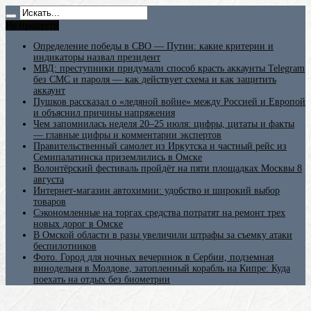
Не пропусти
Определение победы в СВО — Путин: какие критерии и
индикаторы назвал президент
МВД: преступники придумали способ красть аккаунты Telegram
без СМС и пароля — как действует схема и как защитить
аккаунт
Пушков рассказал о «ледяной войне» между Россией и Европой
и объяснил причины напряжения
Чем запомнилась неделя 20–25 июля: цифры, цитаты и факты
— главные цифры и комментарии экспертов
Правительственный самолет из Иркутска и частный рейс из
Семипалатинска приземлились в Омске
Волонтёрский фестиваль пройдёт на пяти площадках Москвы 8
августа
Интернет-магазин автохимии: удобство и широкий выбор
товаров
Сэкономленные на торгах средства потратят на ремонт трех
новых дорог в Омске
В Омской области в разы увеличили штрафы за съемку атаки
беспилотников
Фото. Город для ночных вечеринок в Сербии, подземная
винодельня в Молдове, затопленный корабль на Кипре: Куда
поехать на отдых без биометрии