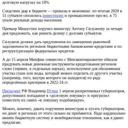
долговую нагрузку на 18%.
Следствие дыр в бюджете — провалы в экономике: по итогам 2020 в
51 субъекте снизились
инвестиции
и промышленное про-во, в 75
упали реальные доходы населения.
Премьер Мишустин поручил министру Антону Силуанову за четыре
дня предложить, как решить делему с долгами субъектов.
Силуанов должен дать предложения по замещению рыночной
задолженности регионов бюджетными банковскими-кредитами и по
реструктуризации федеральных кредитов.
А до 15 апреля Минфин совместно с Минэкономразвитие обязали
придумать новые денежные инструменты кредитования
регионов
слово (термин, в отдельных науках), используемое для обозначения
участка суши или воды, который можно отделить от другого участка
(например, того, внутри которого он находится) по ряду
определённых критериев
в 2022-24 гг.
Президент
РФ Владимир
Путин
1 апреля раскритиковал губернаторов,
допустивших попадание в «долговую ловушку» и пригрозил
поместить их самих «в ловушку подобающую».
Можно, конечно, давать поручения министрам и пугать губернаторов,
но денег в регионах от этого сильно не прибавится. Надо кардинально
менять бюджетную систему и межбюджетные отношения, как я давно
предлагаю.