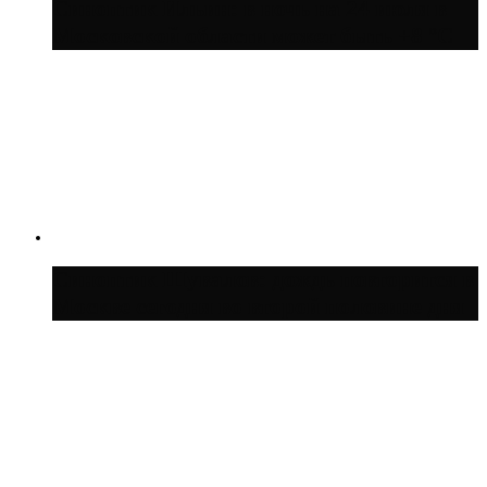
Синоптик Ильин: в ночь на 24 июля в
Московской области может быть +8 °C
Синоптик Шувалов: дождь повторится в
Москве сегодня во второй половине дня