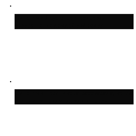
Синоптик Леус спрогнозировал
возвращение дождей в Москву
Синоптик Позднякова рассказала, когда
в столицу придут дожди и грозы