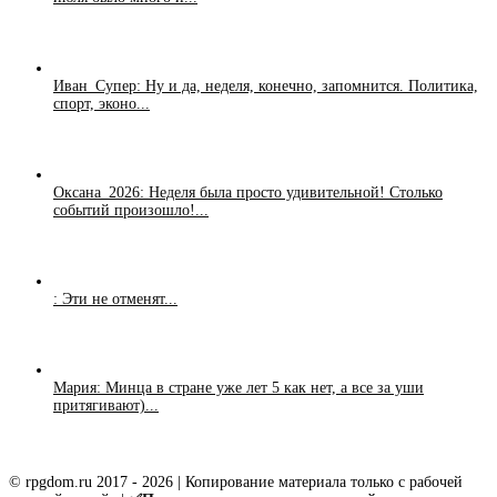
Иван_Супер: Ну и да, неделя, конечно, запомнится. Политика,
спорт, эконо...
Оксана_2026: Неделя была просто удивительной! Столько
событий произошло!...
: Эти не отменят...
Мария: Минца в стране уже лет 5 как нет, а все за уши
притягивают)...
© rpgdom.ru 2017 - 2026 | Копирование материала только с рабочей