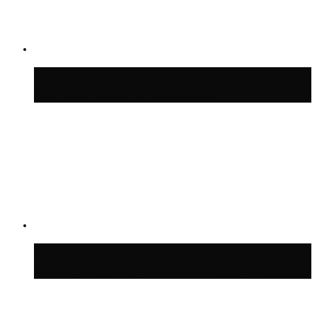
В Москве благоустроили сквер рядом с
Центральным ипподромом
Москвичам рассказали, когда жара
сменится дождями и похолоданием