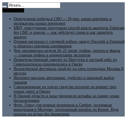
Не пропусти
Определение победы в СВО — Путин: какие критерии и
индикаторы назвал президент
МВД: преступники придумали способ красть аккаунты Telegram
без СМС и пароля — как действует схема и как защитить
аккаунт
Пушков рассказал о «ледяной войне» между Россией и Европой
и объяснил причины напряжения
Чем запомнилась неделя 20–25 июля: цифры, цитаты и факты
— главные цифры и комментарии экспертов
Правительственный самолет из Иркутска и частный рейс из
Семипалатинска приземлились в Омске
Волонтёрский фестиваль пройдёт на пяти площадках Москвы 8
августа
Интернет-магазин автохимии: удобство и широкий выбор
товаров
Сэкономленные на торгах средства потратят на ремонт трех
новых дорог в Омске
В Омской области в разы увеличили штрафы за съемку атаки
беспилотников
Фото. Город для ночных вечеринок в Сербии, подземная
винодельня в Молдове, затопленный корабль на Кипре: Куда
поехать на отдых без биометрии