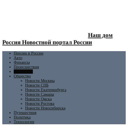
Наш дом
Россия Новостной портал России
Пенсии в России
Авто
Финансы
Происшествия
Экономика
Общество
Новости Москвы
Новости СПБ
Новости Екатеринбурга
Новости Самары
Новости Омска
Новости Ростова
Новости Новосибирска
Путешествия
Политика
Технологии