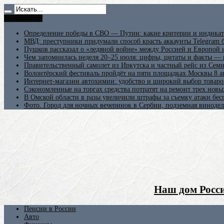
Не пропусти
Определение победы в СВО — Путин: какие критерии и индикат
МВД: преступники придумали способ красть аккаунты Telegram б
Пушков рассказал о «ледяной войне» между Россией и Европой
Чем запомнилась неделя 20–25 июля: цифры, цитаты и факты —
Правительственный самолет из Иркутска и частный рейс из Сем
Волонтёрский фестиваль пройдёт на пяти площадках Москвы 8 а
Интернет-магазин автохимии: удобство и широкий выбор товаро
Сэкономленные на торгах средства потратят на ремонт трех новы
В Омской области в разы увеличили штрафы за съемку атаки бе
Фото. Город для ночных вечеринок в Сербии, подземная винодел
Наш дом Росси
Пенсии в России
Авто