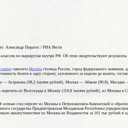
то: Александр Пирагис / РИА Вести
с-классом по маршрутам внутри РФ. Об этом свидетельствуют результаты
ссажир
самолета
Москва
столица России, город федерального значения, 
оимость билета в одну сторону, купленного за неделю до вылета, состав
— Астрахань (98,2 тысячи рублей), Москва — Абакан (90,8), Магадан —
перелеты из Волгограда в Москву (110,8 тысячи рублей), из Москвы в Соч
РФ осенью стал перелет из Москвы в Петропавловск-Камчатский и обратно
анного государства Приднестровская Молдавская Республика (приднестро
довало авиапутешествие из Москвы во Владивосток за 161 тыс рублей в о