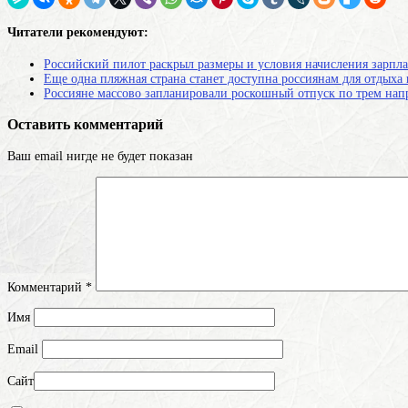
Читатели рекомендуют:
Российский пилот раскрыл размеры и условия начисления зарпл
Еще одна пляжная страна станет доступна россиянам для отдыха
Россияне массово запланировали роскошный отпуск по трем нап
Оставить комментарий
Ваш email нигде не будет показан
Комментарий
*
Имя
Email
Сайт