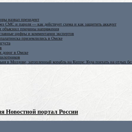
оры назвал президент
ез СМС и пароля — как действует схема и как защитить аккаунт
 и объяснил причины напряжения
 главные цифры и комментарии экспертов
ипалатинска приземлились в Омске
вгуста
в
х дорог в Омске
спилотников
ьня в Молдове, затопленный корабль на Кипре: Куда поехать на отдых б
я Новостной портал России