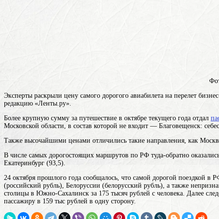
Фо
Эксперты раскрыли цену самого дорогого авиабилета на перелет бизне
редакцию «Ленты.ру».
Более крупную сумму за путешествие в октябре текущего года отдал
па
Московской области, в состав которой не входит
— Благовещенск: себест
Также высочайшими ценами отличились такие направления, как Москва 
В числе самых дорогостоящих маршрутов по РФ туда-обратно оказались 
Екатеринбург (93,5).
24 октября прошлого года сообщалось, что самой дорогой поездкой в 
(российский рубль), Белоруссии (белорусский рубль), а также непризн
столицы в Южно-Сахалинск за 175 тысяч рублей с человека. Далее сле
пассажиру в 159 тыс рублей в одну сторону.