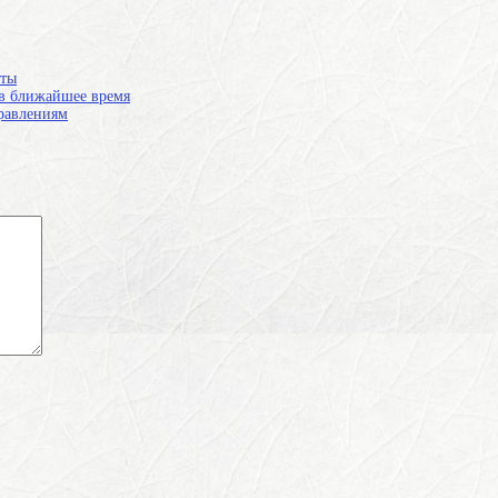
аты
 в ближайшее время
равлениям