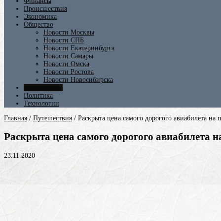
Финансы
Происшествия
Экономика
Общество
Новости Москвы
Новости СПБ
Новости Екатеринбурга
Новости Самары
Новости Омска
Новости Ростова
Новости Новосибирска
Путешествия
Политика
Технологии
Главная
/
Путешествия
/
Раскрыта цена самого дорогого авиабилета на 
Раскрыта цена самого дорогого авиабилета на
23.11.2020