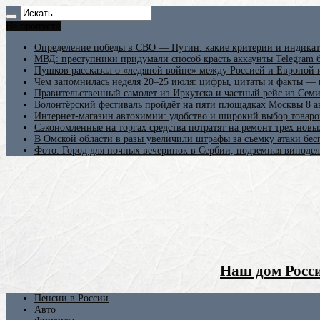
Не пропусти
Определение победы в СВО — Путин: какие критерии и индикат
МВД: преступники придумали способ красть аккаунты Telegram б
Пушков рассказал о «ледяной войне» между Россией и Европой
Чем запомнилась неделя 20–25 июля: цифры, цитаты и факты —
Правительственный самолет из Иркутска и частный рейс из Сем
Волонтёрский фестиваль пройдёт на пяти площадках Москвы 8 а
Интернет-магазин автохимии: удобство и широкий выбор товаро
Сэкономленные на торгах средства потратят на ремонт трех новы
В Омской области в разы увеличили штрафы за съемку атаки бе
Фото. Город для ночных вечеринок в Сербии, подземная винодел
Наш дом Росси
Пенсии в России
Авто