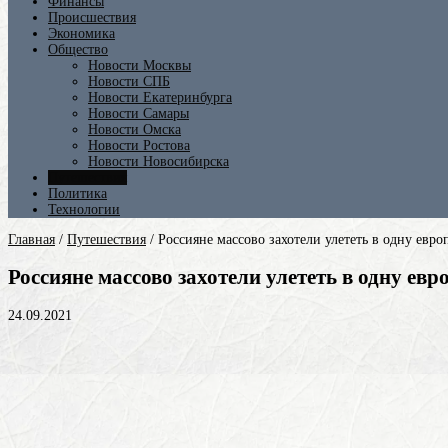
Финансы
Происшествия
Экономика
Общество
Новости Москвы
Новости СПБ
Новости Екатеринбурга
Новости Самары
Новости Омска
Новости Ростова
Новости Новосибирска
Путешествия
Политика
Технологии
Главная
/
Путешествия
/
Россияне массово захотели улететь в одну евр
Россияне массово захотели улететь в одну е
24.09.2021