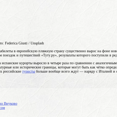
о: Federica Giusti / Unsplash
абилеты в европейскую пляжную страну существенно вырос на фоне ново
м поездок и путешествий «Туту.ру», результаты которого поступили в р
 испанские курорты выросло в четыре раза по сравнению с аналогичным 
ьтурные или исторические границы, которые могут быть как чётко опред
ых российские
туристы
больше вообще всего ждут — наряду с Италией и 
во Внуково
сом