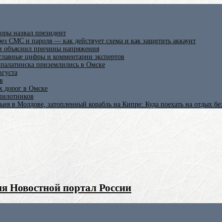
оры назвал президент
ез СМС и пароля — как действует схема и как защитить аккаунт
 и объяснил причины напряжения
 главные цифры и комментарии экспертов
ипалатинска приземлились в Омске
вгуста
в
х дорог в Омске
спилотников
ьня в Молдове, затопленный корабль на Кипре: Куда поехать на отдых б
я Новостной портал России