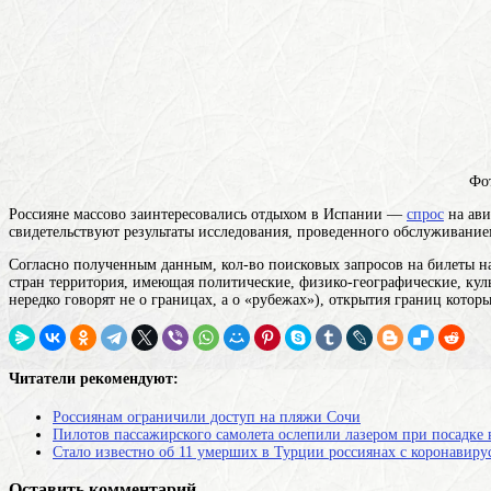
Фот
Россияне массово заинтересовались отдыхом в Испании —
спрос
на ави
свидетельствуют результаты исследования, проведенного обслуживание
Согласно полученным данным, кол-во поисковых запросов на билеты на
стран
территория, имеющая политические, физико-географические, кул
нередко говорят не о границах, а о «рубежах»)
, открытия границ котор
Читатели рекомендуют:
Россиянам ограничили доступ на пляжи Сочи
Пилотов пассажирского самолета ослепили лазером при посадке 
Стало известно об 11 умерших в Турции россиянах с коронавиру
Оставить комментарий