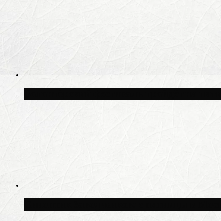
Волонтёрский фестиваль пройдёт на пят
Синоптик Заводченков: с пятницы в Моск