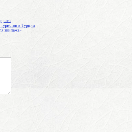
уррито
н туристов в Турции
для экипажа»