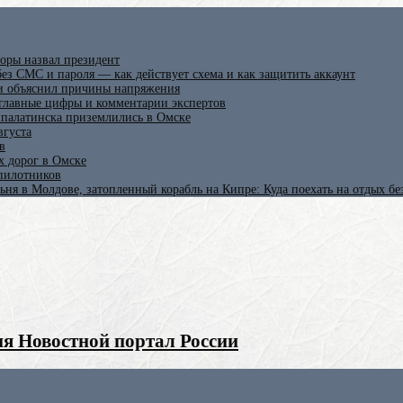
оры назвал президент
ез СМС и пароля — как действует схема и как защитить аккаунт
 и объяснил причины напряжения
 главные цифры и комментарии экспертов
ипалатинска приземлились в Омске
вгуста
в
х дорог в Омске
спилотников
ьня в Молдове, затопленный корабль на Кипре: Куда поехать на отдых б
я Новостной портал России