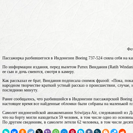
Фот
Пассажирка разбившегося в Индонезии Boeing 737-524 сняла себя на ка
По информации издания, перед вылетом Ратих Виндания (Ratih Windani
ее сын и дочь смеются, смотря в камеру.
Как рассказал ее брат, Виндания подписала снимок фразой: «Пока, пок
народном творчестве краткий устный рассказ о происшествии, случае, 
последнюю минуту.
Ранее сообщалось, что разбившийся в Индонезии пассажирский Boeing 
настоящее время все найденные обломки были собраны на маленькой п
Самолет индонезийской авиакомпании Sriwijaya Air, следовавший из Джа
что на борту могли находиться 59 человек, в том
числе
одно из основны
По другим сведениям, в самолете летели 62 человека, в том числе десят