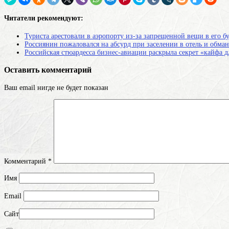
Читатели рекомендуют:
Туриста арестовали в аэропорту из-за запрещенной вещи в его б
Россиянин пожаловался на абсурд при заселении в отель и обма
Российская стюардесса бизнес-авиации раскрыла секрет «кайфа 
Оставить комментарий
Ваш email нигде не будет показан
Комментарий
*
Имя
Email
Сайт