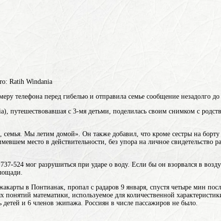
о: Ratih Windania
меру телефона перед гибелью и отправила семье сообщение незадолго до
a), путешествовавшая с 3-мя детьми, поделилась своим снимком с родст
а, семья. Мы летим домой». Он также добавил, что кроме сестры на бор
имевшем место в действительности, без упора на личное свидетельство р
737-524 мог разрушиться при ударе о воду. Если бы он взорвался в возд
лощади.
карты в Понтианак, пропал с радаров 9 января, спустя четыре мин после
х понятий математики, используемое для количественной характеристики
ь детей и 6 членов экипажа. Россиян в числе пассажиров не было.