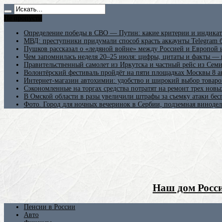
Не пропусти
Определение победы в СВО — Путин: какие критерии и индикат
МВД: преступники придумали способ красть аккаунты Telegram б
Пушков рассказал о «ледяной войне» между Россией и Европой
Чем запомнилась неделя 20–25 июля: цифры, цитаты и факты —
Правительственный самолет из Иркутска и частный рейс из Сем
Волонтёрский фестиваль пройдёт на пяти площадках Москвы 8 а
Интернет-магазин автохимии: удобство и широкий выбор товаро
Сэкономленные на торгах средства потратят на ремонт трех новы
В Омской области в разы увеличили штрафы за съемку атаки бе
Фото. Город для ночных вечеринок в Сербии, подземная винодел
Наш дом Росси
Пенсии в России
Авто