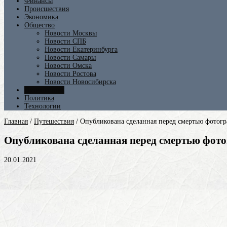
Финансы
Происшествия
Экономика
Общество
Новости Москвы
Новости СПБ
Новости Екатеринбурга
Новости Самары
Новости Омска
Новости Ростова
Новости Новосибирска
Путешествия
Политика
Технологии
Главная
/
Путешествия
/
Опубликована сделанная перед смертью фотогр
Опубликована сделанная перед смертью фото
20.01.2021