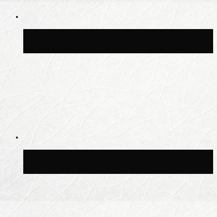
Синоптик Позднякова рассказала, когда
в столицу придут дожди и грозы
В Москве благоустроили сквер рядом с
Центральным ипподромом