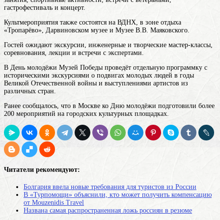
гастрофестиваль и концерт.
Культмероприятия также состоятся на ВДНХ, в зоне отдыха
«Тропарёво», Дарвиновском музее и Музее В.В. Маяковского.
Гостей ожидают экскурсии, инженерные и творческие мастер-классы,
соревнования, лекции и встречи с экспертами.
В День молодёжи Музей Победы проведёт отдельную программку с
историческими экскурсиями о подвигах молодых людей в годы
Великой Отечественной войны и выступлениями артистов из
различных стран.
Ранее сообщалось, что в Москве ко Дню молодёжи подготовили более
200 мероприятий на городских культурных площадках.
Читатели рекомендуют:
Болгария ввела новые требования для туристов из России
В «Турпомощи» объяснили, кто может получить компенсацию
от Mouzenidis Travel
Названа самая распространенная ложь россиян в резюме