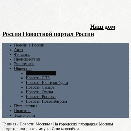
Наш дом
Россия Новостной портал России
Пенсии в России
Авто
Финансы
Происшествия
Экономика
Общество
Новости Москвы
Новости СПБ
Новости Екатеринбурга
Новости Самары
Новости Омска
Новости Ростова
Новости Новосибирска
Путешествия
Политика
Технологии
Главная
/
Новости Москвы
/
На городских площадках Москвы
подготовили программу ко Дню молодёжи