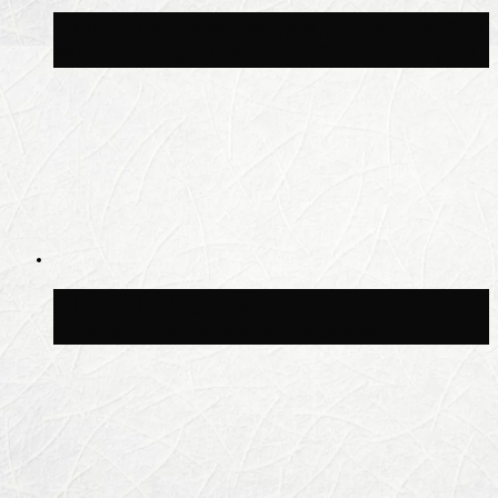
Синоптик Шувалов: дождь повторится в
Москве сегодня во второй половине дня
Синоптик Леус спрогнозировал
возвращение дождей в Москву