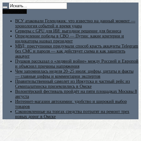
Не пропусти
ВСУ атаковали Геленджик: что известно на данный момент —
хронология событий и время удара
Серверы с GPU для ИИ: выгодное решение для бизнеса
Определение победы в СВО — Путин: какие критерии и
индикаторы назвал президент
МВД: преступники придумали способ красть аккаунты Telegram
без СМС и пароля — как действует схема и как защитить
аккаунт
Пушков рассказал о «ледяной войне» между Россией и Европой
и объяснил причины напряжения
Чем запомнилась неделя 20–25 июля: цифры, цитаты и факты
— главные цифры и комментарии экспертов
Правительственный самолет из Иркутска и частный рейс из
Семипалатинска приземлились в Омске
Волонтёрский фестиваль пройдёт на пяти площадках Москвы 8
августа
Интернет-магазин автохимии: удобство и широкий выбор
товаров
Сэкономленные на торгах средства потратят на ремонт трех
новых дорог в Омске