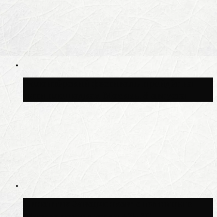
Волонтёрский фестиваль пройдёт на
пяти площадках Москвы 8 августа
Синоптик Заводченков: с пятницы в
Москве потеплеет до +25 °C