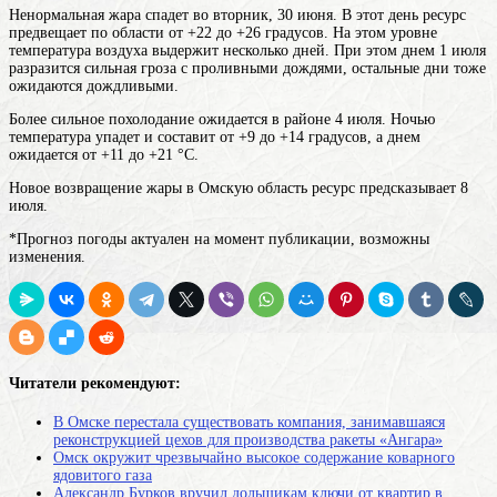
Ненормальная жара спадет во вторник, 30 июня. В этот день ресурс
предвещает по области от +22 до +26 градусов. На этом уровне
температура воздуха выдержит несколько дней. При этом днем 1 июля
разразится сильная гроза с проливными дождями, остальные дни тоже
ожидаются дождливыми.
Более сильное похолодание ожидается в районе 4 июля. Ночью
температура упадет и составит от +9 до +14 градусов, а днем
ожидается от +11 до +21 °C.
Новое возвращение жары в Омскую область ресурс предсказывает 8
июля.
*Прогноз погоды актуален на момент публикации, возможны
изменения.
Читатели рекомендуют:
В Омске перестала существовать компания, занимавшаяся
реконструкцией цехов для производства ракеты «Ангара»
Омск окружит чрезвычайно высокое содержание коварного
ядовитого газа
Александр Бурков вручил дольщикам ключи от квартир в