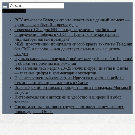
Не пропусти
ВСУ атаковали Геленджик: что известно на данный момент —
хронология событий и время удара
Серверы с GPU для ИИ: выгодное решение для бизнеса
Определение победы в СВО — Путин: какие критерии и
индикаторы назвал президент
МВД: преступники придумали способ красть аккаунты Telegram
без СМС и пароля — как действует схема и как защитить
аккаунт
Пушков рассказал о «ледяной войне» между Россией и Европой
и объяснил причины напряжения
Чем запомнилась неделя 20–25 июля: цифры, цитаты и факты
— главные цифры и комментарии экспертов
Правительственный самолет из Иркутска и частный рейс из
Семипалатинска приземлились в Омске
Волонтёрский фестиваль пройдёт на пяти площадках Москвы 8
августа
Интернет-магазин автохимии: удобство и широкий выбор
товаров
Сэкономленные на торгах средства потратят на ремонт трех
новых дорог в Омске