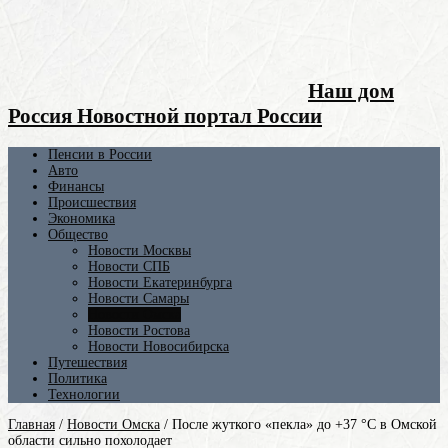
Наш дом
Россия Новостной портал России
Пенсии в России
Авто
Финансы
Происшествия
Экономика
Общество
Новости Москвы
Новости СПБ
Новости Екатеринбурга
Новости Самары
Новости Омска
Новости Ростова
Новости Новосибирска
Путешествия
Политика
Технологии
Главная
/
Новости Омска
/
После жуткого «пекла» до +37 °C в Омской
области сильно похолодает