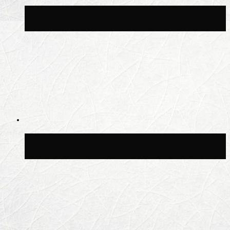
Синоптик Шувалов: дождь повторится в
Москве сегодня во второй половине дня
Синоптик Леус спрогнозировал
возвращение дождей в Москву