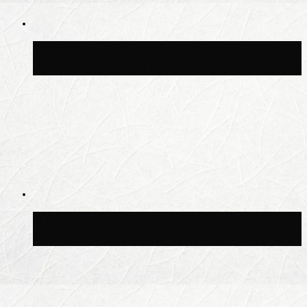
Синоптик Позднякова рассказала, когда
в столицу придут дожди и грозы
В Москве благоустроили сквер рядом с
Центральным ипподромом