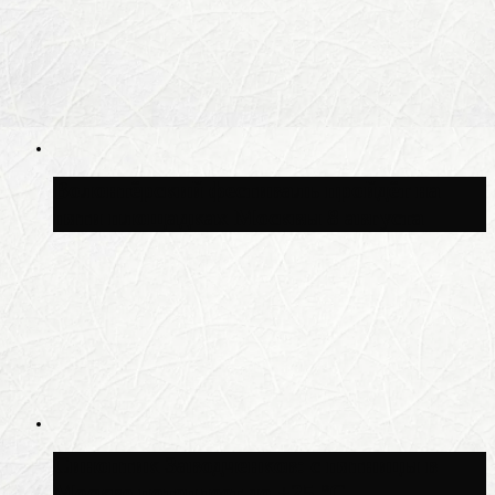
Волонтёрский фестиваль пройдёт на
пяти площадках Москвы 8 августа
Синоптик Заводченков: с пятницы в
Москве потеплеет до +25 °C