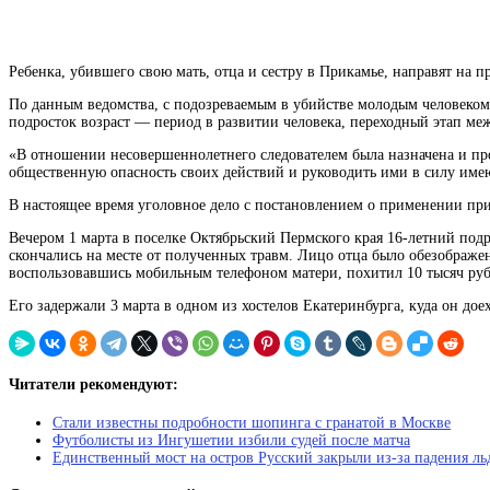
Ребенка, убившего свою мать, отца и сестру в Прикамье, направят на 
По данным ведомства, с подозреваемым в убийстве молодым человеком 
подросток
возраст — период в развитии человека, переходный этап ме
«В отношении несовершеннолетнего следователем была назначена и про
общественную опасность своих действий и руководить ими в силу имею
В настоящее время уголовное дело с постановлением о применении при
Вечером 1 марта в поселке Октябрьский Пермского края 16-летний подр
скончались на месте от полученных травм. Лицо отца было обезображено
воспользовавшись мобильным телефоном матери, похитил 10 тысяч руб
Его задержали 3 марта в одном из хостелов Екатеринбурга, куда он дое
Читатели рекомендуют:
Стали известны подробности шопинга с гранатой в Москве
Футболисты из Ингушетии избили судей после матча
Единственный мост на остров Русский закрыли из-за падения ль