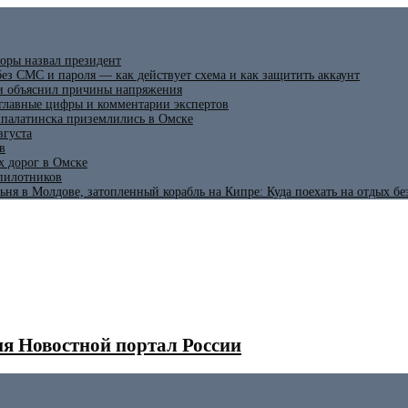
оры назвал президент
ез СМС и пароля — как действует схема и как защитить аккаунт
 и объяснил причины напряжения
 главные цифры и комментарии экспертов
ипалатинска приземлились в Омске
вгуста
в
х дорог в Омске
спилотников
ьня в Молдове, затопленный корабль на Кипре: Куда поехать на отдых б
я Новостной портал России