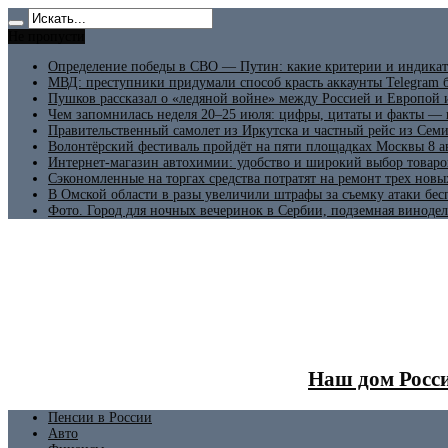
Не пропусти
Определение победы в СВО — Путин: какие критерии и индикат
МВД: преступники придумали способ красть аккаунты Telegram б
Пушков рассказал о «ледяной войне» между Россией и Европой
Чем запомнилась неделя 20–25 июля: цифры, цитаты и факты —
Правительственный самолет из Иркутска и частный рейс из Сем
Волонтёрский фестиваль пройдёт на пяти площадках Москвы 8 а
Интернет-магазин автохимии: удобство и широкий выбор товаро
Сэкономленные на торгах средства потратят на ремонт трех новы
В Омской области в разы увеличили штрафы за съемку атаки бе
Фото. Город для ночных вечеринок в Сербии, подземная винодел
Наш дом Росси
Пенсии в России
Авто