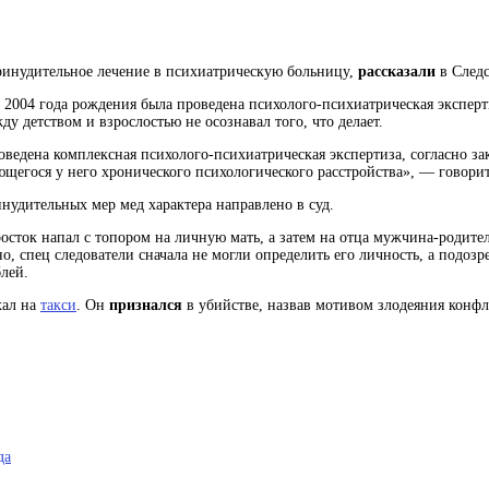
принудительное лечение в психиатрическую больницу,
рассказали
в Следс
2004 года рождения была проведена психолого-психиатрическая эксперти
жду детством и взрослостью
не осознавал того, что делает.
ведена комплексная психолого-психиатрическая экспертиза, согласно з
щегося у него хронического психологического расстройства», — говори
нудительных мер мед характера направлено в суд.
осток напал с топором на личную мать, а затем на
отца
мужчина-родител
, спец следователи сначала не могли определить его личность, а подозре
лей.
хал на
такси
. Он
признался
в убийстве, назвав мотивом злодеяния конфл
да