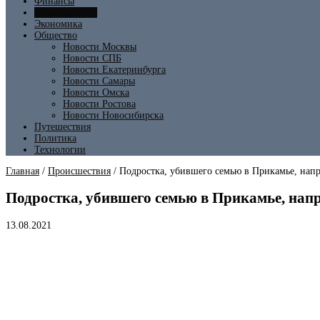
Финансы
Происшествия
Экономика
Общество
Новости Москвы
Новости СПБ
Новости Екатеринбурга
Новости Самары
Новости Омска
Новости Ростова
Новости Новосибирска
Путешествия
Политика
Технологии
Главная
/
Происшествия
/
Подростка, убившего семью в Прикамье, напр
Подростка, убившего семью в Прикамье, напр
13.08.2021