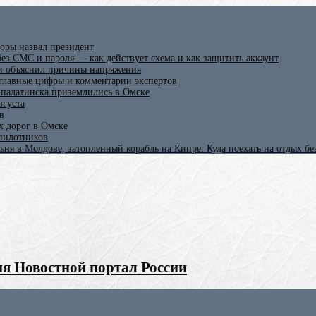
оры назвал президент
ез СМС и пароля — как действует схема и как защитить аккаунт
 и объяснил причины напряжения
 главные цифры и комментарии экспертов
ипалатинска приземлились в Омске
вгуста
в
х дорог в Омске
спилотников
ьня в Молдове, затопленный корабль на Кипре: Куда поехать на отдых б
я Новостной портал России