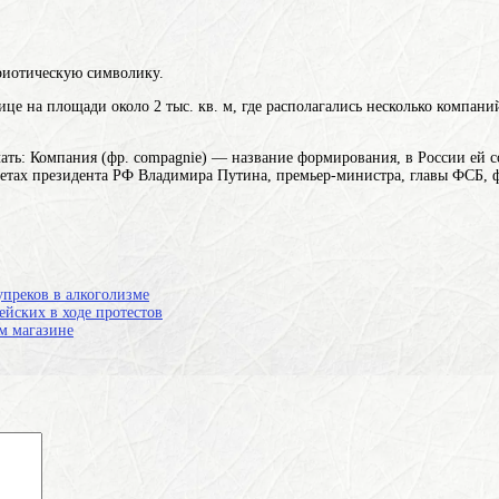
риотическую символику.
це на площади около 2 тыс. кв. м, где располагались несколько компаний
ать: Компания (фр. compagnie) — название формирования, в России ей с
етах президента РФ Владимира Путина, премьер-министра, главы ФСБ, ф
преков в алкоголизме
йских в ходе протестов
м магазине