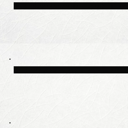
Волонтёрский фестиваль пройдёт на пят
Синоптик Заводченков: с пятницы в Моск