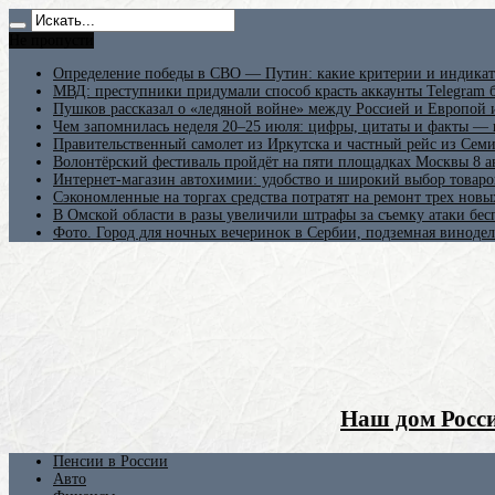
Не пропусти
Определение победы в СВО — Путин: какие критерии и индикат
МВД: преступники придумали способ красть аккаунты Telegram б
Пушков рассказал о «ледяной войне» между Россией и Европой
Чем запомнилась неделя 20–25 июля: цифры, цитаты и факты —
Правительственный самолет из Иркутска и частный рейс из Сем
Волонтёрский фестиваль пройдёт на пяти площадках Москвы 8 а
Интернет-магазин автохимии: удобство и широкий выбор товаро
Сэкономленные на торгах средства потратят на ремонт трех новы
В Омской области в разы увеличили штрафы за съемку атаки бе
Фото. Город для ночных вечеринок в Сербии, подземная винодел
Наш дом Росси
Пенсии в России
Авто