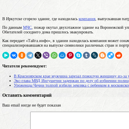
В Иркутске сгорело здание, где находилась
компания
, выпускавшая пат
По данным
МЧС
, пожар окутал двухэтажное здание на Воронежской ули
Обитателей соседнего дома пришлось эвакуировать.
Как передает «Тайга.инфо», в здании находилась
компания
может означ
специализировавшаяся на выпуске символики различных стран и портр
Читатели рекомендуют:
В Красноярском крае мужчина зарезал пожилую женщину из-за у
Экс-глава МВД Ингушетии задержан по делу об избиении полице
Уроженцы Чечни толпой избили земляка с ребенком в московско
Оставить комментарий
Ваш email нигде не будет показан