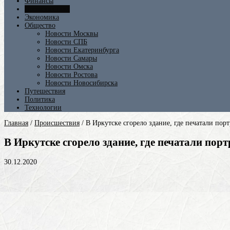
Финансы
Происшествия
Экономика
Общество
Новости Москвы
Новости СПБ
Новости Екатеринбурга
Новости Самары
Новости Омска
Новости Ростова
Новости Новосибирска
Путешествия
Политика
Технологии
Главная
/
Происшествия
/
В Иркутске сгорело здание, где печатали по
В Иркутске сгорело здание, где печатали по
30.12.2020