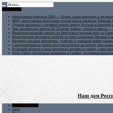
Не пропусти
Определение победы в СВО — Путин: какие критерии и индикат
МВД: преступники придумали способ красть аккаунты Telegram б
Пушков рассказал о «ледяной войне» между Россией и Европой
Чем запомнилась неделя 20–25 июля: цифры, цитаты и факты —
Правительственный самолет из Иркутска и частный рейс из Сем
Волонтёрский фестиваль пройдёт на пяти площадках Москвы 8 а
Интернет-магазин автохимии: удобство и широкий выбор товаро
Сэкономленные на торгах средства потратят на ремонт трех новы
В Омской области в разы увеличили штрафы за съемку атаки бе
Фото. Город для ночных вечеринок в Сербии, подземная винодел
Наш дом Росси
Пенсии в России
Авто