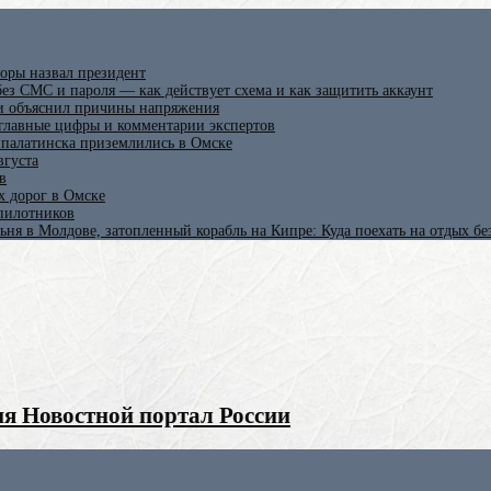
оры назвал президент
ез СМС и пароля — как действует схема и как защитить аккаунт
 и объяснил причины напряжения
 главные цифры и комментарии экспертов
ипалатинска приземлились в Омске
вгуста
в
х дорог в Омске
спилотников
ьня в Молдове, затопленный корабль на Кипре: Куда поехать на отдых б
я Новостной портал России