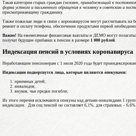
Такая категория старых граждан (
человек, принадлежащий к постоянном
форма устного и письменного обращения к человеку в советском и пос
присматривающему гражданину.
Также пожилые люди в связи с коронавирусом могут рассчитывать на 
ремонт и оплату телефона, обеспечение продуктами первой необходим
Важно!
На ежемесячные финансовые выплаты и ДЕМО могут полагатьс
получат будущие прибавки к пенсии в размере
1 000 рублей
.
Индексация пенсий в условиях коронавируса
Неработающим пенсионерам с 1 июля 2020 года будет проиндексирована 
Индексации подвергнутся лица, которые являются опекунами:
приемных детей;
инвалидов;
внуков, чьи предки погибли;
Из этого перечня исключаются опекуны над детьми-инвалидами 1 груп
индексации. Для соц пенсий он составляет 6,1%, для страховых – 6,6