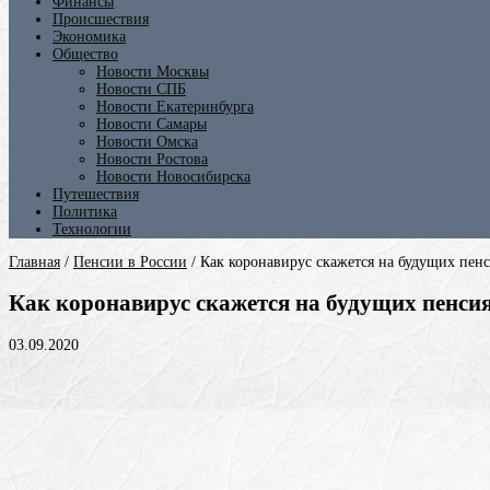
Финансы
Происшествия
Экономика
Общество
Новости Москвы
Новости СПБ
Новости Екатеринбурга
Новости Самары
Новости Омска
Новости Ростова
Новости Новосибирска
Путешествия
Политика
Технологии
Главная
/
Пенсии в России
/
Как коронавирус скажется на будущих пен
Как коронавирус скажется на будущих пенсия
03.09.2020