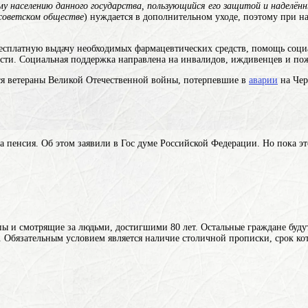
у населению данного государства, пользующийся его защитой и наделён
тсоветском обществе
) нуждается в дополнительном уходе, поэтому при н
бесплатную выдачу необходимых фармацевтических средств, помощь соци
ости. Социальная поддержка направлена на инвалидов, иждивенцев и по
я ветераны Великой Отечественной войны, потерпевшие в
аварии
на Чер
пенсия. Об этом заявили в Гос думе Российской Федерации. Но пока это б
пы и смотрящие за людьми, достигшими 80 лет. Остальные граждане буд
%. Обязательным условием является наличие столичной прописки, срок ко