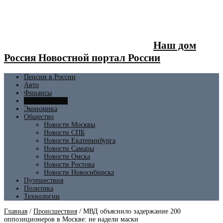
Наш дом
Россия Новостной портал России
Пенсии в России
Авто
Финансы
Происшествия
Экономика
Общество
Новости Москвы
Новости СПБ
Новости Екатеринбурга
Новости Самары
Новости Омска
Новости Ростова
Новости Новосибирска
Путешествия
Политика
Технологии
Главная
/
Происшествия
/
МВД объяснило задержание 200
оппозиционеров в Москве: не надели маски