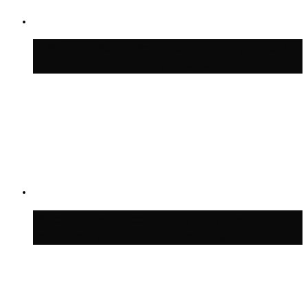
В Москве благоустроили сквер рядом с
Центральным ипподромом
Москвичам рассказали, когда жара
сменится дождями и похолоданием