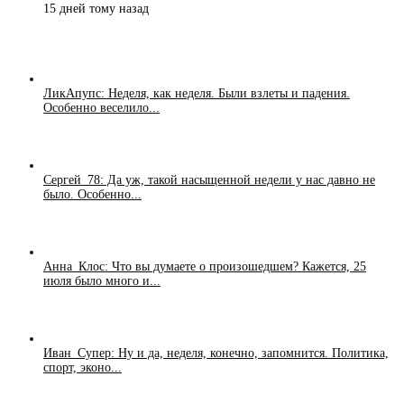
15 дней тому назад
ЛикАпупс: Неделя, как неделя. Были взлеты и падения.
Особенно веселило...
Сергей_78: Да уж, такой насыщенной недели у нас давно не
было. Особенно...
Анна_Клос: Что вы думаете о произошедшем? Кажется, 25
июля было много и...
Иван_Супер: Ну и да, неделя, конечно, запомнится. Политика,
спорт, эконо...