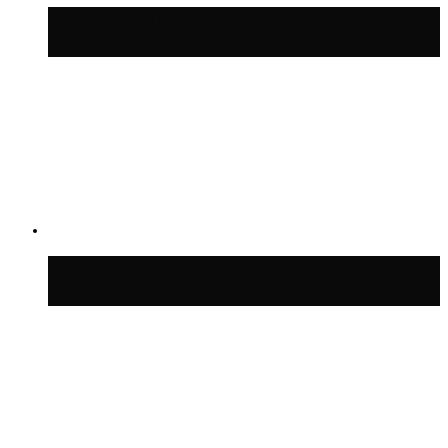
Синоптик Леус спрогнозировал
возвращение дождей в Москву
Синоптик Позднякова рассказала, когда
в столицу придут дожди и грозы