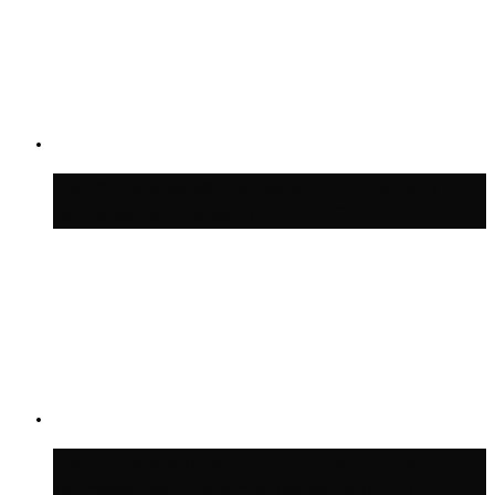
Синоптик Заводченков: с пятницы в
Москве потеплеет до +25 °C
Синоптик Ильин: в ночь на 24 июля в
Московской области может быть +8 °C