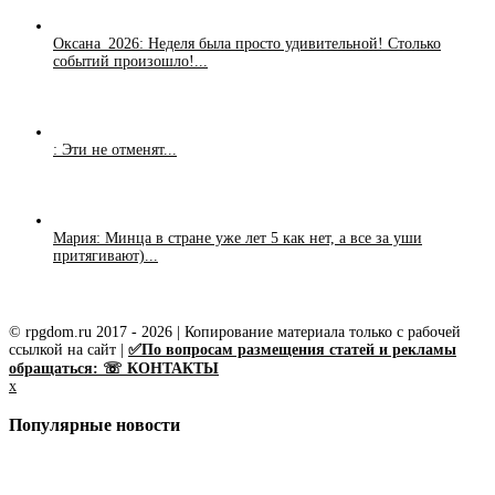
Оксана_2026: Неделя была просто удивительной! Столько
событий произошло!...
: Эти не отменят...
Мария: Минца в стране уже лет 5 как нет, а все за уши
притягивают)...
© rpgdom.ru 2017 - 2026 | Копирование материала только с рабочей
ссылкой на сайт |
✅По вопросам размещения статей и рекламы
обращаться: ☏ КОНТАКТЫ
x
Популярные новости