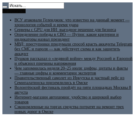
Не пропусти
ВСУ атаковали Геленджик: что известно на данный момент —
хронология событий и время удара
Серверы с GPU для ИИ: выгодное решение для бизнеса
Определение победы в СВО — Путин: какие критерии и
индикаторы назвал президент
МВД: преступники придумали способ красть аккаунты Telegram
без СМС и пароля — как действует схема и как защитить
аккаунт
Пушков рассказал о «ледяной войне» между Россией и Европой
и объяснил причины напряжения
Чем запомнилась неделя 20–25 июля: цифры, цитаты и факты
— главные цифры и комментарии экспертов
Правительственный самолет из Иркутска и частный рейс из
Семипалатинска приземлились в Омске
Волонтёрский фестиваль пройдёт на пяти площадках Москвы 8
августа
Интернет-магазин автохимии: удобство и широкий выбор
товаров
Сэкономленные на торгах средства потратят на ремонт трех
новых дорог в Омске