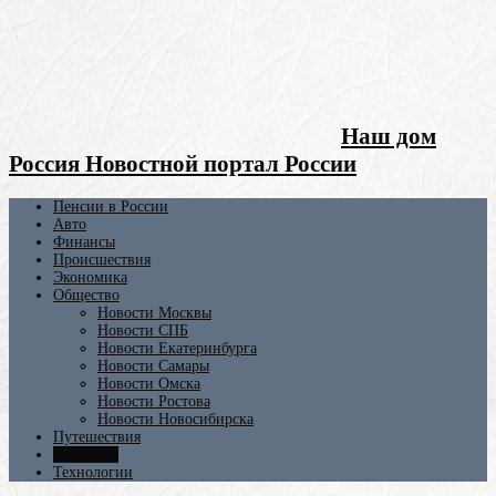
Наш дом
Россия Новостной портал России
Пенсии в России
Авто
Финансы
Происшествия
Экономика
Общество
Новости Москвы
Новости СПБ
Новости Екатеринбурга
Новости Самары
Новости Омска
Новости Ростова
Новости Новосибирска
Путешествия
Политика
Технологии