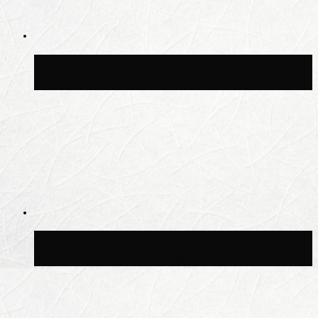
Синоптик Леус спрогнозировал
возвращение дождей в Москву
Синоптик Позднякова рассказала, когда
в столицу придут дожди и грозы