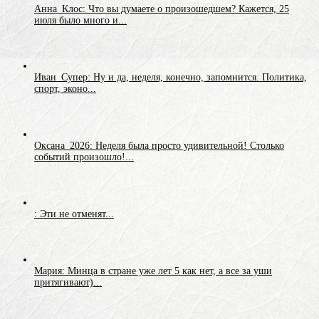
Анна_Клос: Что вы думаете о произошедшем? Кажется, 25
июля было много и...
Иван_Супер: Ну и да, неделя, конечно, запомнится. Политика,
спорт, эконо...
Оксана_2026: Неделя была просто удивительной! Столько
событий произошло!...
: Эти не отменят...
Мария: Минца в стране уже лет 5 как нет, а все за уши
притягивают)...