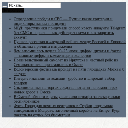
Не пропусти
Определение победы в СВО — Путин: какие критерии и
индикаторы назвал президент
МВД: преступники придумали способ красть аккаунты Telegram
без СМС и пароля — как действует схема и как защитить
аккаунт
Пушков рассказал о «ледяной войне» между Россией и Европой
и объяснил причины напряжения
Чем запомнилась неделя 20–25 июля: цифры, цитаты и факты
— главные цифры и комментарии экспертов
Правительственный самолет из Иркутска и частный рейс из
Семипалатинска приземлились в Омске
Волонтёрский фестиваль пройдёт на пяти площадках Москвы 8
августа
Интернет-магазин автохимии: удобство и широкий выбор
товаров
Сэкономленные на торгах средства потратят на ремонт трех
новых дорог в Омске
В Омской области в разы увеличили штрафы за съемку атаки
беспилотников
Фото. Город для ночных вечеринок в Сербии, подземная
винодельня в Молдове, затопленный корабль на Кипре: Куда
поехать на отдых без биометрии