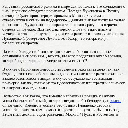
Репутация российского режима в мире сейчас такова, что сближение с
ним недешево обходится политикам. Поездка Лукашенко к Путину
очевидно будет проинтерпретирована в Минске как «сдача
суверенитета в обмен на поддержку». Данный шаг возмутит не только
оппозицию. Думаю, он не понравится и госаппарату — в первую
очередь силовикам. Для тех фактически слова «патриотизм» и
«суверенитет» — не пустой звук, и если ранее эти понятия играли на
Лукашенко (
Григорьевич Лукашенко (белор
), то теперь могут
развернуться против.
На месте белорусской оппозиции я сделал бы соответственное
обращение к силовикам. Дескать, вы кого поддерживаете? Человека,
который ведет торговлю суверенитетом страны?!
В случае с Корбиным лейбористы сумели представить дело так, как
будто для того его собственные идеологические пристрастия оказались
важнее безопасности людей; в случае с Лукашенко все выглядит
примерно так же, только место идеологических пристрастий занимает
его неуемная жажда власти.
Полностью возможно, что именно непонятная поездка к Путину
могла бы стать той темой, которая соединила бы белорусскую
власть
и
оппозицию. Именно в момент отсутствия Лукашенко стороны
могли бы поискать компромисс и просто не впустили бы его назад.
Зачем нам, дескать, здесь разведчик Москвы? Пусть в Ростов летит.