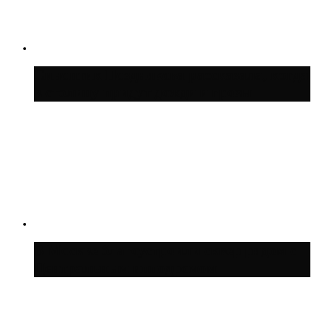
Синоптик Позднякова рассказала, когда
в столицу придут дожди и грозы
В Москве благоустроили сквер рядом с
Центральным ипподромом