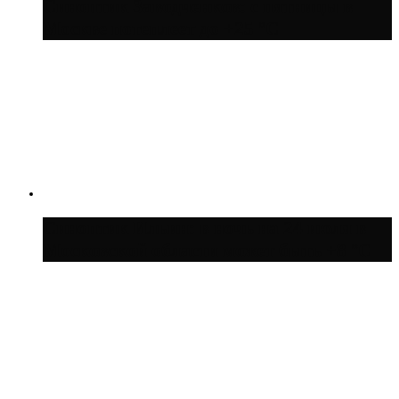
Синоптик Заводченков: с пятницы в
Москве потеплеет до +25 °C
Синоптик Ильин: в ночь на 24 июля в
Московской области может быть +8 °C