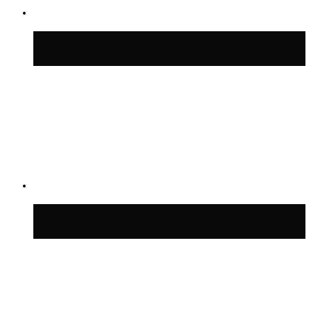
Синоптик Шувалов: дождь повторится в
Москве сегодня во второй половине дня
Синоптик Леус спрогнозировал
возвращение дождей в Москву