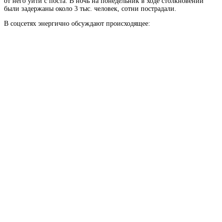
от него уйти с поста. В ночь на понедельник в ходе столкновений
были задержаны около 3 тыс. человек, сотни пострадали.
В соцсетях энергично обсуждают происходящее: