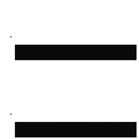
Москвичам рассказали, когда жара
сменится дождями и похолоданием
Синоптик Ильин: 20 июля в Москве
воздух может прогреться до +30 °C