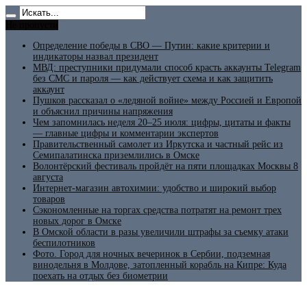
Не пропусти
Определение победы в СВО — Путин: какие критерии и
индикаторы назвал президент
МВД: преступники придумали способ красть аккаунты Telegram
без СМС и пароля — как действует схема и как защитить
аккаунт
Пушков рассказал о «ледяной войне» между Россией и Европой
и объяснил причины напряжения
Чем запомнилась неделя 20–25 июля: цифры, цитаты и факты
— главные цифры и комментарии экспертов
Правительственный самолет из Иркутска и частный рейс из
Семипалатинска приземлились в Омске
Волонтёрский фестиваль пройдёт на пяти площадках Москвы 8
августа
Интернет-магазин автохимии: удобство и широкий выбор
товаров
Сэкономленные на торгах средства потратят на ремонт трех
новых дорог в Омске
В Омской области в разы увеличили штрафы за съемку атаки
беспилотников
Фото. Город для ночных вечеринок в Сербии, подземная
винодельня в Молдове, затопленный корабль на Кипре: Куда
поехать на отдых без биометрии