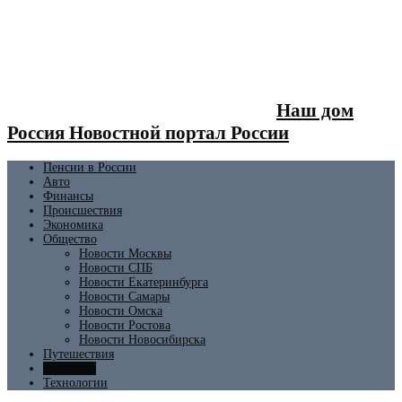
Наш дом
Россия Новостной портал России
Пенсии в России
Авто
Финансы
Происшествия
Экономика
Общество
Новости Москвы
Новости СПБ
Новости Екатеринбурга
Новости Самары
Новости Омска
Новости Ростова
Новости Новосибирска
Путешествия
Политика
Технологии