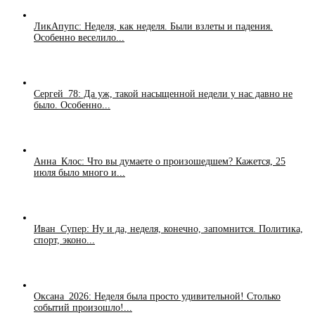
ЛикАпупс: Неделя, как неделя. Были взлеты и падения.
Особенно веселило...
Сергей_78: Да уж, такой насыщенной недели у нас давно не
было. Особенно...
Анна_Клос: Что вы думаете о произошедшем? Кажется, 25
июля было много и...
Иван_Супер: Ну и да, неделя, конечно, запомнится. Политика,
спорт, эконо...
Оксана_2026: Неделя была просто удивительной! Столько
событий произошло!...