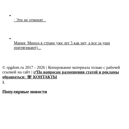
: Эти не отменят...
Мария: Минца в стране уже лет 5 как нет, а все за уши
притягивают)...
© rpgdom.ru 2017 - 2026 | Копирование материала только с рабочей
ссылкой на сайт |
✅По вопросам размещения статей и рекламы
обращаться: ☏ КОНТАКТЫ
x
Популярные новости