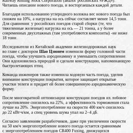
Railway Rolling Stock Corporation (аналог российских «РЖД»).
Читаешь описание нового поезда, и восторгаешься каждой детали.
Благодаря использованию углеродного волокна вес нового поезда был
снижен на 10%, а нагрузка на ось сейчас составляет менее 14,5 тонн.
Для сравнения: у российских поездов старой сборки (те, что
тяжеленные железные) нагрузка на ось — 21 тонна, а у более
современных двухэтажных (там употребляются композиты) -не ниже
18 тонн.
Исследователи из Китайской академии железнодорожных наук
во главе с доктором
Шао Цзюнем
изменили форму головной части
поезда, чтобы улучшить аэродинамику и уменьшить сопротивление.
Они вдохновились природой и сделали конструкцию, напоминающую
быстролетающих птиц.
Команда инженеров также изменила ходовую часть поезда, уделив
внимание конструкции покрытия, которое защищает открытые
участки телеги и придает ей более совершенную аэродинамическую
форму.
После многократной оптимизации конструкции поездов их лобовое
сопротивление снизилось на 22%, а эффективность торможения стала
лучше на 20%. Энергопотребление на скорости 400 км/ч снизилось
до 22 кВт⋅ч/км, а спец уровень шума упал на 2−4 дБ.
Согласно заявлениям разработчиков, даже при увеличении скорости
на 50 км/ч энергопотребление нового поезда остается сравнимым
с энергопотреблением поездов CR400 Fuxing, движущихся