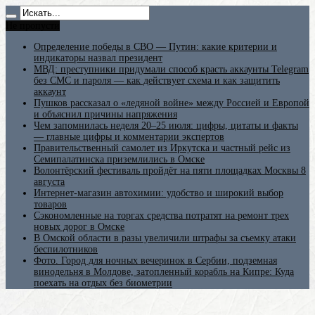
Не пропусти
Определение победы в СВО — Путин: какие критерии и
индикаторы назвал президент
МВД: преступники придумали способ красть аккаунты Telegram
без СМС и пароля — как действует схема и как защитить
аккаунт
Пушков рассказал о «ледяной войне» между Россией и Европой
и объяснил причины напряжения
Чем запомнилась неделя 20–25 июля: цифры, цитаты и факты
— главные цифры и комментарии экспертов
Правительственный самолет из Иркутска и частный рейс из
Семипалатинска приземлились в Омске
Волонтёрский фестиваль пройдёт на пяти площадках Москвы 8
августа
Интернет-магазин автохимии: удобство и широкий выбор
товаров
Сэкономленные на торгах средства потратят на ремонт трех
новых дорог в Омске
В Омской области в разы увеличили штрафы за съемку атаки
беспилотников
Фото. Город для ночных вечеринок в Сербии, подземная
винодельня в Молдове, затопленный корабль на Кипре: Куда
поехать на отдых без биометрии