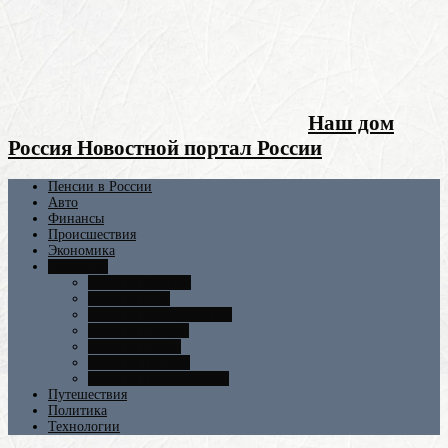
Наш дом
Россия Новостной портал России
Пенсии в России
Авто
Финансы
Происшествия
Экономика
Общество
Новости Москвы
Новости СПБ
Новости Екатеринбурга
Новости Самары
Новости Омска
Новости Ростова
Новости Новосибирска
Путешествия
Политика
Технологии