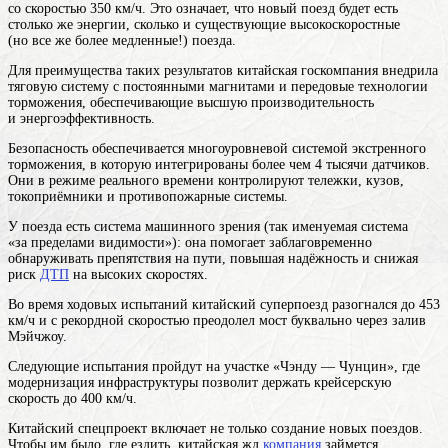
со скоростью 350 км/ч. Это означает, что новый поезд будет есть
столько же энергии, сколько и существующие высокоскоростные
(но все же более медленные!) поезда.
Для преимущества таких результатов китайская госкомпания внедрила
тяговую систему с постоянными магнитами и передовые технологии
торможения, обеспечивающие высшую производительность
и энергоэффективность.
Безопасность обеспечивается многоуровневой системой экстренного
торможения, в которую интегрированы более чем 4 тысячи датчиков.
Они в режиме реального времени контролируют тележки, кузов,
токоприёмники и противопожарные системы.
У поезда есть система машинного зрения (так именуемая система
«за пределами видимости»): она помогает заблаговременно
обнаруживать препятствия на пути, повышая надёжность и снижая
риск
ДТП
на высоких скоростях.
Во время ходовых испытаний китайский суперпоезд разогнался до 453
км/ч и с рекордной скоростью преодолел мост буквально через залив
Мэйчжоу.
Следующие испытания пройдут на участке «Чэнду — Чунцин», где
модернизация инфраструктуры позволит держать крейсерскую
скорость до 400 км/ч.
Китайский спецпроект включает не только создание новых поездов.
Чтобы им было, где ездить, китайская жд
компания
займется