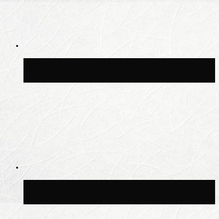
Волонтёрский фестиваль пройдёт на
пяти площадках Москвы 8 августа
Синоптик Заводченков: с пятницы в
Москве потеплеет до +25 °C