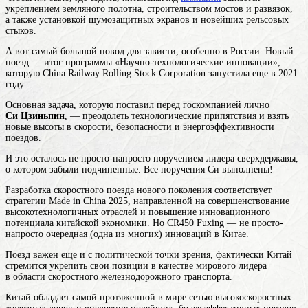
укреплением земляного полотна, строительством мостов и развязок,
а также установкой шумозащитных экранов и новейших рельсовых
стыков.
А вот самый большой повод для зависти, особенно в России. Новый
поезд — итог программы «Научно-технологические инновации»,
которую China Railway Rolling Stock Corporation запустила еще в 2021
году.
Основная задача, которую поставил перед госкомпанией лично
Си Цзиньпин
, — преодолеть технологические припятствия и взять
новые высоты в скорости, безопасности и энергоэффективности
поездов.
И это осталось не просто-напросто поручением лидера сверхдержавы,
о котором забыли подчиненные. Все поручения Си выполнены!
Разработка скоростного поезда нового поколения соответствует
стратегии Made in China 2025, направленной на совершенствование
высокотехнологичных отраслей и повышение инновационного
потенциала китайской экономики. Но CR450 Fuxing — не просто-
напросто очередная (одна из многих) инноваций в Китае.
Поезд важен еще и с политической точки зрения, фактически Китай
стремится укрепить свои позиции в качестве мирового лидера
в области скоростного железнодорожного транспорта.
Китай обладает самой протяженной в мире сетью высокоскоростных