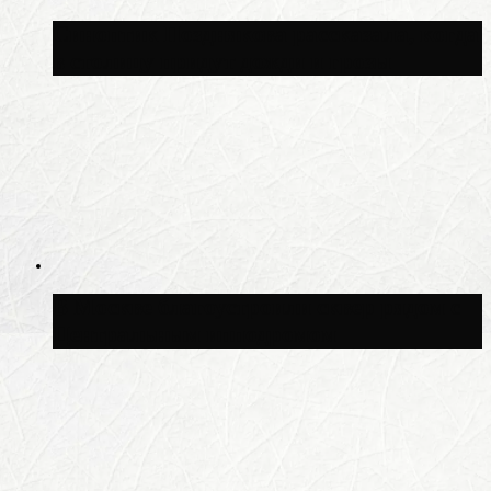
Синоптик Позднякова рассказала, когда
в столицу придут дожди и грозы
В Москве благоустроили сквер рядом с
Центральным ипподромом