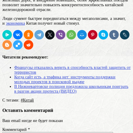
железных дорог, и внедрение новейших, более эффективных поездов
позволит значительно повысить конкурентоспособность китайской
железнодорожной отрасли.
Люди сумеют быстрее передвигаться между мегаполисами, а значит,
и
экономика
Китая получит новый стимул.
Читатели рекомендуют:
Французы отказались верить в способность властей защитить от
террористов
Когда сайт есть, а трафика нет: инструменты поддержки
молодых проектов в поисковой выдаче
В Нижневартовске полиция предложила школьникам поиграть
в разгон акции протеста (ВИДЕО)
С тегами:
#Китай
Оставить комментарий
Ваш email нигде не будет показан
Комментарий
*