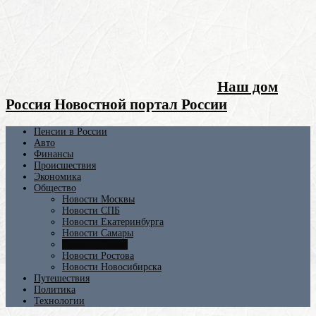
Наш дом
Россия Новостной портал России
Пенсии в России
Авто
Финансы
Происшествия
Экономика
Общество
Новости Москвы
Новости СПБ
Новости Екатеринбурга
Новости Самары
Новости Омска
Новости Ростова
Новости Новосибирска
Путешествия
Политика
Технологии