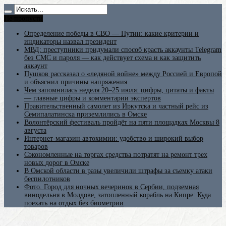
Не пропусти
Определение победы в СВО — Путин: какие критерии и
индикаторы назвал президент
МВД: преступники придумали способ красть аккаунты Telegram
без СМС и пароля — как действует схема и как защитить
аккаунт
Пушков рассказал о «ледяной войне» между Россией и Европой
и объяснил причины напряжения
Чем запомнилась неделя 20–25 июля: цифры, цитаты и факты
— главные цифры и комментарии экспертов
Правительственный самолет из Иркутска и частный рейс из
Семипалатинска приземлились в Омске
Волонтёрский фестиваль пройдёт на пяти площадках Москвы 8
августа
Интернет-магазин автохимии: удобство и широкий выбор
товаров
Сэкономленные на торгах средства потратят на ремонт трех
новых дорог в Омске
В Омской области в разы увеличили штрафы за съемку атаки
беспилотников
Фото. Город для ночных вечеринок в Сербии, подземная
винодельня в Молдове, затопленный корабль на Кипре: Куда
поехать на отдых без биометрии