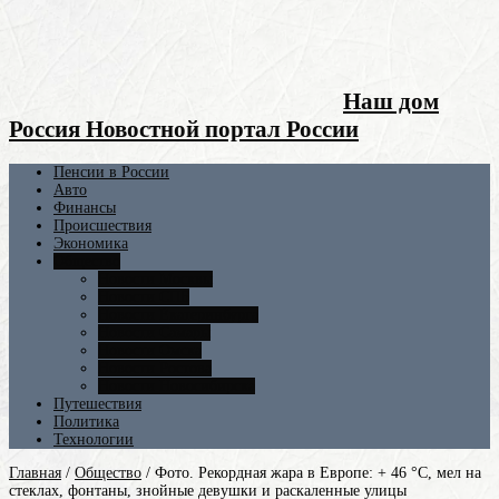
Наш дом
Россия Новостной портал России
Пенсии в России
Авто
Финансы
Происшествия
Экономика
Общество
Новости Москвы
Новости СПБ
Новости Екатеринбурга
Новости Самары
Новости Омска
Новости Ростова
Новости Новосибирска
Путешествия
Политика
Технологии
Главная
/
Общество
/
Фото. Рекордная жара в Европе: + 46 °C, мел на
стеклах, фонтаны, знойные девушки и раскаленные улицы