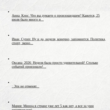
Анна_Клос: Что вы думаете о произошедшем? Кажется, 25
июля было много и...
Иван_Супер: Ну и да, неделя, конечно, запомнится. Политика,
спорт, эконо...
Оксана_2026: Неделя была просто удивительной! Столько
событий произошло!...
: Эти не отменят...
Мария: Минца в стране уже лет 5 как нет, а все за уши
притягивают)...