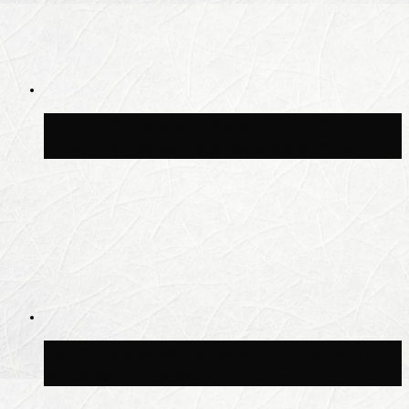
Волонтёрский фестиваль пройдёт на
пяти площадках Москвы 8 августа
Синоптик Заводченков: с пятницы в
Москве потеплеет до +25 °C