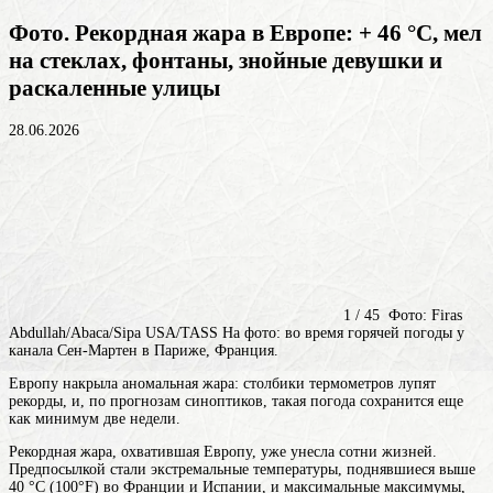
Фото. Рекордная жара в Европе: + 46 °C, мел
на стеклах, фонтаны, знойные девушки и
раскаленные улицы
28.06.2026
1 / 45 Фото: Firas
Abdullah/Abaca/Sipa USA/TASS На фото: во время горячей погоды у
канала Сен-Мартен в Париже, Франция.
Европу накрыла аномальная жара: столбики термометров лупят
рекорды, и, по прогнозам синоптиков, такая погода сохранится еще
как минимум две недели.
Рекордная жара, охватившая Европу, уже унесла сотни жизней.
Предпосылкой стали экстремальные температуры, поднявшиеся выше
40 °C (100°F) во Франции и Испании, и максимальные максимумы,