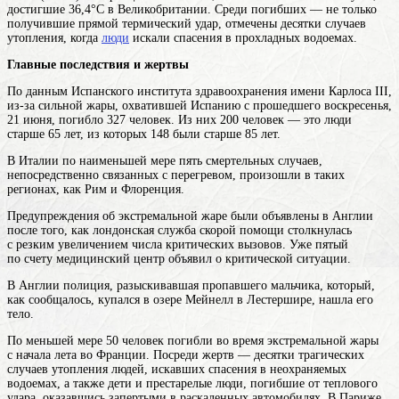
достигшие 36,4°C в Великобритании. Среди погибших — не только
получившие прямой термический удар, отмечены десятки случаев
утопления, когда
люди
искали спасения в прохладных водоемах.
Главные последствия и жертвы
По данным Испанского института здравоохранения имени Карлоса III,
из-за сильной жары, охватившей Испанию с прошедшего воскресенья,
21 июня, погибло 327 человек. Из них 200 человек — это люди
старше 65 лет, из которых 148 были старше 85 лет.
В Италии по наименьшей мере пять смертельных случаев,
непосредственно связанных с перегревом, произошли в таких
регионах, как Рим и Флоренция.
Предупреждения об экстремальной жаре были объявлены в Англии
после того, как лондонская служба скорой помощи столкнулась
с резким увеличением числа критических вызовов. Уже пятый
по счету медицинский центр объявил о критической ситуации.
В Англии полиция, разыскивавшая пропавшего мальчика, который,
как сообщалось, купался в озере Мейнелл в Лестершире, нашла его
тело.
По меньшей мере 50 человек погибли во время экстремальной жары
с начала лета во Франции. Посреди жертв — десятки трагических
случаев утопления людей, искавших спасения в неохраняемых
водоемах, а также дети и престарелые люди, погибшие от теплового
удара, оказавшись запертыми в раскаленных автомобилях. В Париже,