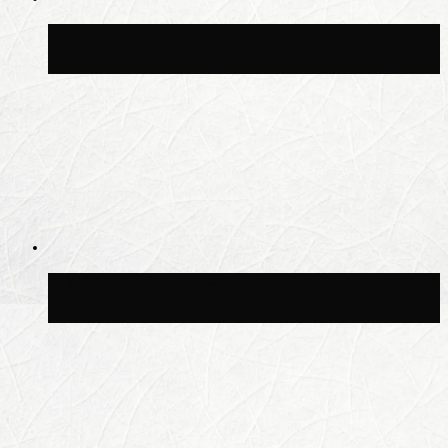
Синоптик Позднякова рассказала, когда
в столицу придут дожди и грозы
В Москве благоустроили сквер рядом с
Центральным ипподромом