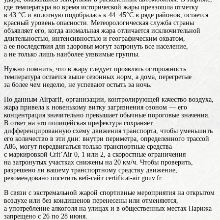
где температура во время исторической жары превзошла отметку
в 43 °C и вплотную подобралась к 44−45°C в ряде районов, остается
красный уровень опасности. Метеорологическая служба страны
объявляет его, когда аномальная жара отличается исключительной
длительностью, интенсивностью и географическим охватом,
а ее последствия для здоровья могут затронуть все население,
а не только лишь наиболее уязвимые группы.
Нужно помнить, что в жару следует проявлять осторожность:
температура остается выше сезонных норм, а дома, перегретые
за более чем неделю, не успевают остыть за ночь.
По данным Airparif, организации, контролирующей качество воздуха,
жара привела к новенькому витку загрязнения озоном — его
концентрация значительно превышает обычные пороговые значения.
В ответ на это полицейская префектура сохраняет
дифференцированную схему движения транспорта, чтобы уменьшить
его количество в эти дни: внутри периметра, определенного трассой
A86, могут передвигаться только транспортные средства
с маркировкой Crit’Air 0, 1 или 2, а скоростные ограничения
на затронутых участках снижены на 20 км/ч. Чтобы проверить,
разрешено ли вашему транспортному средству движение,
рекомендовано посетить веб-сайт certificat-air.gouv.fr.
В связи с экстремальной жарой спортивные мероприятия на открытом
воздухе или без кондишенов перенесены или отменяются,
а употребление алкоголя на улицах и в общественных местах Парижа
запрещено с 26 по 28 июня.