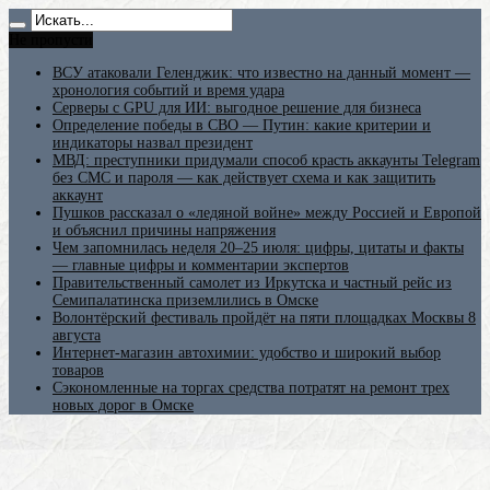
Не пропусти
ВСУ атаковали Геленджик: что известно на данный момент —
хронология событий и время удара
Серверы с GPU для ИИ: выгодное решение для бизнеса
Определение победы в СВО — Путин: какие критерии и
индикаторы назвал президент
МВД: преступники придумали способ красть аккаунты Telegram
без СМС и пароля — как действует схема и как защитить
аккаунт
Пушков рассказал о «ледяной войне» между Россией и Европой
и объяснил причины напряжения
Чем запомнилась неделя 20–25 июля: цифры, цитаты и факты
— главные цифры и комментарии экспертов
Правительственный самолет из Иркутска и частный рейс из
Семипалатинска приземлились в Омске
Волонтёрский фестиваль пройдёт на пяти площадках Москвы 8
августа
Интернет-магазин автохимии: удобство и широкий выбор
товаров
Сэкономленные на торгах средства потратят на ремонт трех
новых дорог в Омске