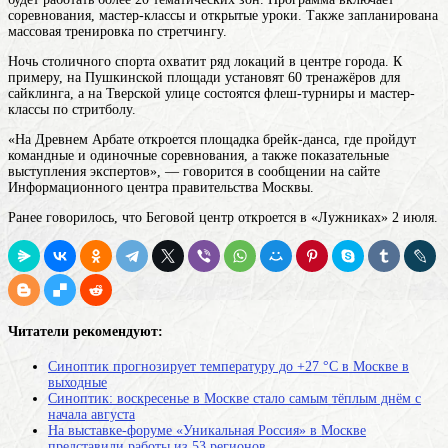
соревнования, мастер-классы и открытые уроки. Также запланирована
массовая тренировка по стретчингу.
Ночь столичного спорта охватит ряд локаций в центре города. К
примеру, на Пушкинской площади установят 60 тренажёров для
сайклинга, а на Тверской улице состоятся флеш-турниры и мастер-
классы по стритболу.
«На Древнем Арбате откроется площадка брейк-данса, где пройдут
командные и одиночные соревнования, а также показательные
выступления экспертов», — говорится в сообщении на сайте
Информационного центра правительства Москвы.
Ранее говорилось, что Беговой центр откроется в «Лужниках» 2 июля.
Читатели рекомендуют:
Синоптик прогнозирует температуру до +27 °С в Москве в
выходные
Синоптик: воскресенье в Москве стало самым тёплым днём с
начала августа
На выставке-форуме «Уникальная Россия» в Москве
представили работы из 53 регионов