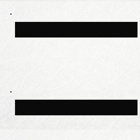
Синоптик Позднякова рассказала, когда
в столицу придут дожди и грозы
В Москве благоустроили сквер рядом с
Центральным ипподромом