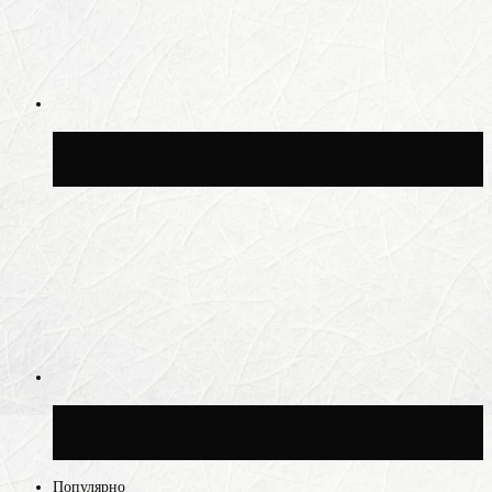
Москвичам рассказали, когда жара
сменится дождями и похолоданием
Синоптик Ильин: 20 июля в Москве
воздух может прогреться до +30 °C
Популярно