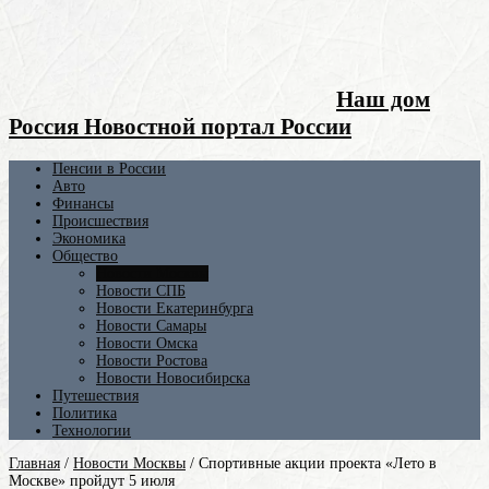
Наш дом
Россия Новостной портал России
Пенсии в России
Авто
Финансы
Происшествия
Экономика
Общество
Новости Москвы
Новости СПБ
Новости Екатеринбурга
Новости Самары
Новости Омска
Новости Ростова
Новости Новосибирска
Путешествия
Политика
Технологии
Главная
/
Новости Москвы
/
Спортивные акции проекта «Лето в
Москве» пройдут 5 июля