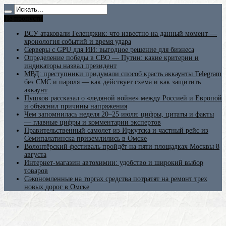
Не пропусти
ВСУ атаковали Геленджик: что известно на данный момент —
хронология событий и время удара
Серверы с GPU для ИИ: выгодное решение для бизнеса
Определение победы в СВО — Путин: какие критерии и
индикаторы назвал президент
МВД: преступники придумали способ красть аккаунты Telegram
без СМС и пароля — как действует схема и как защитить
аккаунт
Пушков рассказал о «ледяной войне» между Россией и Европой
и объяснил причины напряжения
Чем запомнилась неделя 20–25 июля: цифры, цитаты и факты
— главные цифры и комментарии экспертов
Правительственный самолет из Иркутска и частный рейс из
Семипалатинска приземлились в Омске
Волонтёрский фестиваль пройдёт на пяти площадках Москвы 8
августа
Интернет-магазин автохимии: удобство и широкий выбор
товаров
Сэкономленные на торгах средства потратят на ремонт трех
новых дорог в Омске