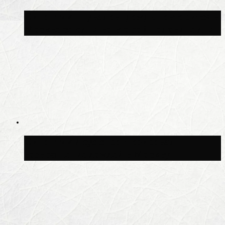
Синоптик Шувалов: дождь повторится в
Москве сегодня во второй половине дня
Синоптик Леус спрогнозировал
возвращение дождей в Москву