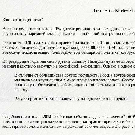
Фото: Artur KIselev/Shu
Константин Двинский
В 2020 году вывоз золота из РФ достиг рекордных за последние нескол
группы (по устаревшей классификации — побочной подгруппы первой 
По итогам 2020 года Россия отправила на экспорт 320 тонн золота на о
системе счисления единицей с 9 нулями (1 000 000 000 = 109, тысяча 
возможен исключительно «благодаря» той бездарной политике, котору
В предыдущие годы мы часто ругали Эльвиру Набиуллину за её либера
изымал валютную выручку из российской экономики. Однако в одном со
В отличие от большинства других государств,
Россия
другое офи
мы являемся крупнейшим в мире производителем золота. Соотве
политику и обеспечение работы платёжной системы, а также в ря
валюту.
Регулятор может осуществлять закупки драгметалла за рубли.
Подобная политика в 2014–2020 годах себя оправдала: физический объём
внесистемная единица измерения времени, которая исторически в больш
монетарного золота в денежном выражении за 6 лет вырос в 3,5 раза: с 