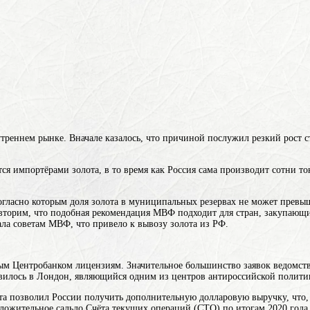
треннем рынке. Вначале казалось, что причиной послужил резкий рост ст
тся импортёрами золота, в то время как Россия сама производит сотни
т
ласно которым доля золота в муниципальных резервах не может превыш
овторим, что подобная рекомендация МВФ подходит для стран, закупающих
ла советам МВФ, что привело к вывозу золота из РФ.
ным Центробанком лицензиям. Значительное большинство заявок ведомст
авилось в Лондон, являющийся одним из центров антироссийской полити
та позволил России получить дополнительную долларовую выручку, что, 
жительное сальдо Счёта текущих операций (СТО) по итогам 2020 года со