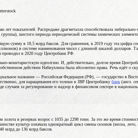
tterstock
ько лет показателей. Распродаже драгметалла способствовала либерально
группы), шестого периода периодической системы химических элементо
бщую сумму в 18,5 млрд баксов. Для сравнения, в 2019 году эта цифра со
миллионов) в системе наименования чисел с длинной шкалой
долларов. Та
ю проводил в 2020 году Центробанк РФ.
льно-монетаристскую идеолгию. И, действительно, долгое время Центро
бственном действии Набиуллина была абсолютно права. Речь идёт о ску
циальное название — Российская Федерация (РФ), — государство в Вос
тственно, для наращивания его толики в ЗВР
Центробанку
банк
(англ. c
де случаев за регулирование и надзор в финансовом секторе в национал
 золота в резервах возрос с 1035 до 2298 тонн. За это же время стоимо
инстве культур означала однократный цикл смены сезонов (весна, лето, 
40 млрд до 136 млрд баксов.