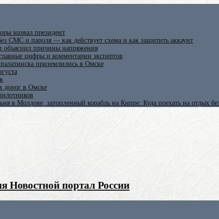
оры назвал президент
ез СМС и пароля — как действует схема и как защитить аккаунт
 и объяснил причины напряжения
 главные цифры и комментарии экспертов
ипалатинска приземлились в Омске
вгуста
в
х дорог в Омске
спилотников
ьня в Молдове, затопленный корабль на Кипре: Куда поехать на отдых б
я Новостной портал России