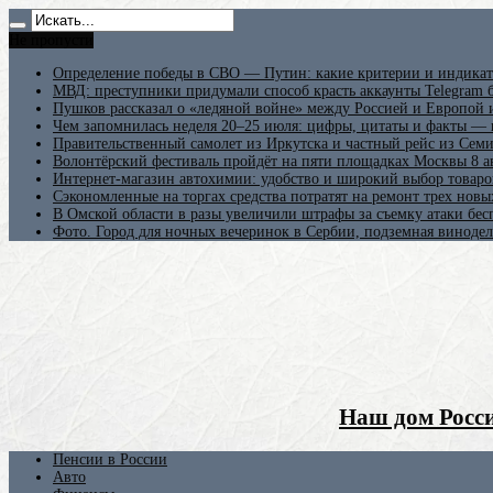
Не пропусти
Определение победы в СВО — Путин: какие критерии и индикат
МВД: преступники придумали способ красть аккаунты Telegram б
Пушков рассказал о «ледяной войне» между Россией и Европой
Чем запомнилась неделя 20–25 июля: цифры, цитаты и факты —
Правительственный самолет из Иркутска и частный рейс из Сем
Волонтёрский фестиваль пройдёт на пяти площадках Москвы 8 а
Интернет-магазин автохимии: удобство и широкий выбор товаро
Сэкономленные на торгах средства потратят на ремонт трех новы
В Омской области в разы увеличили штрафы за съемку атаки бе
Фото. Город для ночных вечеринок в Сербии, подземная винодел
Наш дом Росси
Пенсии в России
Авто