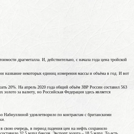
оимости драгметалла. И, действительно, с начала года цена тройской
онн
название некоторых единиц измерения массы и объёма
в год. И вот
ать 20%. На апрель 2020 года общий объём ЗВР России составил 563
 золото за валюту, но Российская Федерация здесь является
во Набиуллиной удовлетворило по контрактам с британскими
ки.
в свою очередь, в период падения цен на нефть сохранило
ставило 32,5 млрд баксов. Экспорт золота – 18,5 млрд. То есть