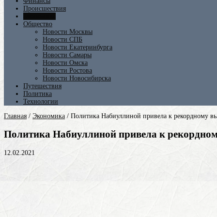
Финансы
Происшествия
Экономика
Общество
Новости Москвы
Новости СПБ
Новости Екатеринбурга
Новости Самары
Новости Омска
Новости Ростова
Новости Новосибирска
Путешествия
Политика
Технологии
Главная
/
Экономика
/
Политика Набиуллиной привела к рекордному вы
Политика Набиуллиной привела к рекордному
12.02.2021