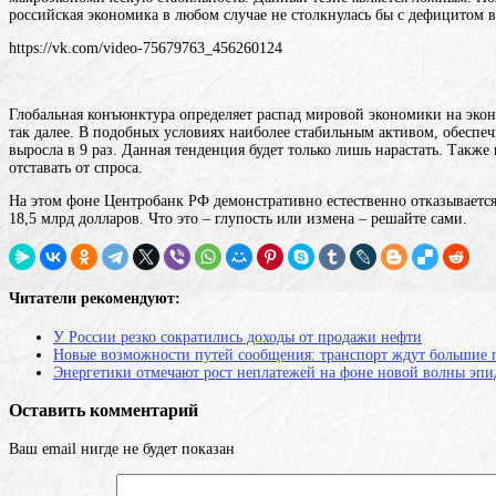
российская экономика в любом случае не столкнулась бы с дефицитом 
https://vk.com/video-75679763_456260124
Глобальная конъюнктура определяет распад мировой экономики на экон
так далее. В подобных условиях наиболее стабильным активом, обеспеч
выросла в 9 раз. Данная тенденция будет только лишь нарастать. Такж
отставать от спроса.
На этом фоне Центробанк РФ демонстративно естественно отказывается
18,5 млрд долларов. Что это – глупость или измена – решайте сами.
Читатели рекомендуют:
У России резко сократились доходы от продажи нефти
Новые возможности путей сообщения: транспорт ждут большие 
Энергетики отмечают рост неплатежей на фоне новой волны эп
Оставить комментарий
Ваш email нигде не будет показан