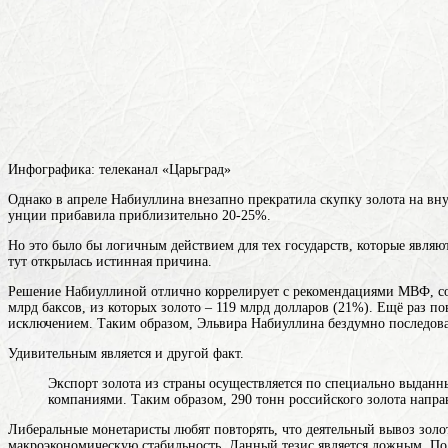
Инфографика: телеканал «Царьград»
Однако в апреле Набиуллина внезапно прекратила скупку золота на вну
унции прибавила приблизительно 20-25%.
Но это было бы логичным действием для тех государств, которые являю
тут открылась истинная причина.
Решение Набиуллиной отлично коррелирует с рекомендациями МВФ, сог
млрд баксов, из которых золото – 119 млрд долларов (21%). Ещё раз п
исключением. Таким образом, Эльвира Набиуллина бездумно последова
Удивительным является и другой факт.
Экспорт золота из страны осуществляется по специально выдан
компаниями. Таким образом, 290 тонн российского золота напр
Либеральные монетаристы любят повторять, что деятельный вывоз золо
макроэкономическую стабильность. Данный тезис является ложным. Поло