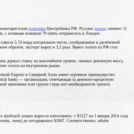
-монетаристская
политика
Центробанка РФ. Русское
золото
элемент 11
в, с атомным номером 79
опять отправилось в Лондон.
ставила 5,74
млрд
натуральное число, изображаемое в десятичной
ким образом, экспорт вырос в 3,2 раза. Вывоз золота из РФ стал
банк держал ставку на высочайшем уровне, сжимал денежную массу,
пке золота на внутреннем рынке.
точной Европе и Северной Азии
имеет огромное преимущество:
entral bank) — организация, отвечающая за денежно-кредитную
ьной экономике или группе стран
нет необходимости тратить
сть тройской унции выросла наполовину: с $1227 на 1 января 2014
года
осень, зима)
до сегодняшних $1847. Соответственно, объём