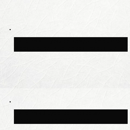
Синоптик Шувалов: дождь повторится в
Москве сегодня во второй половине дня
Синоптик Леус спрогнозировал
возвращение дождей в Москву