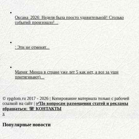
Оксана_2026: Неделя была просто удивительной! Столько
событий произошло!...
: Эти не отменят...
Мария: Минца в стране уже лет 5 как нет, а все за уши
притягивают)...
© rpgdom.ru 2017 - 2026 | Копирование материала только с рабочей
ссылкой на сайт |
✅По вопросам размещения статей и рекламы
обращаться: ☏ КОНТАКТЫ
x
Популярные новости