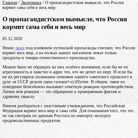
Главная
/
Экономика
/
О пропагандистском вымысле, что Россия
кормит сама себя и весь мир
О пропагандистском вымысле, что Россия
кормит сама себя и весь мир
05.12.2020
Некие
люди
под влиянием путинской пропаганды считают, что Россия
кормит весь мир, а на полках наших магазинов лежат только
продукты и товары отечественного производства.
Можно было не обращать на них особого внимания, если бы не их
агрессивность и хамство в адрес тех, кто не делит их веру. И если бы
не их регулярное поливание помоями нашего советского прошлого в
духе «в СССР делали одни галоши!»(с)Путин. В общем, такое их
поведение безизбежно вызывает ответную реакцию противодействия.
Лично моя реакция — это обращение к проверяемым фактам и
здравому смыслу.
Начнем разбираться с хвастливым утверждением, что Российская
Федерация кормит весь мир и сама себя. Для понимания того, что это
не так смотрим по данным Росстата по импорту-экспорту
продовольственных продуктов: