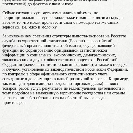
покупателей)
до фруктов с чаем и кофе.
Сейчас ситуация чуть-чуть изменилась в объемах, но
непринципиально — суть осталась таже самая — вывозим сырье, а
ввозим то, что могли произвести сами с помощью тех же самых
зерновых, т.е. мясо и молочку.
За исключением сравнения структуры импорта-экспорта на
Росстате
служба государственной статистики (Росстат) — российский
федеральный орган исполнительной власти, осуществляющий
функции по формированию официальной статистической
информации о социальных, экономических, демографических,
экологических и других общественных процессах в Российской
Федерации (далее — статистическая информация), а также в порядке
и случаях, установленных законодательством Российской Федерации,
по контролю в сфере официального статистического учета
есть данные о доле импорта в нашей розничной торговле. К примеру,
так выглядит доля
импорта
поездка по торговым делам) — ввоз
товаров, работ, услуг, результатов интеллектуальной деятельности и
тому подобное на таможенную территорию государства или страны
из-за границы без обязательств на обратный вывоз
среди
промтоваров: