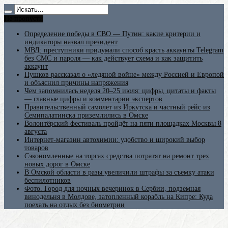
Не пропусти
Определение победы в СВО — Путин: какие критерии и
индикаторы назвал президент
МВД: преступники придумали способ красть аккаунты Telegram
без СМС и пароля — как действует схема и как защитить
аккаунт
Пушков рассказал о «ледяной войне» между Россией и Европой
и объяснил причины напряжения
Чем запомнилась неделя 20–25 июля: цифры, цитаты и факты
— главные цифры и комментарии экспертов
Правительственный самолет из Иркутска и частный рейс из
Семипалатинска приземлились в Омске
Волонтёрский фестиваль пройдёт на пяти площадках Москвы 8
августа
Интернет-магазин автохимии: удобство и широкий выбор
товаров
Сэкономленные на торгах средства потратят на ремонт трех
новых дорог в Омске
В Омской области в разы увеличили штрафы за съемку атаки
беспилотников
Фото. Город для ночных вечеринок в Сербии, подземная
винодельня в Молдове, затопленный корабль на Кипре: Куда
поехать на отдых без биометрии