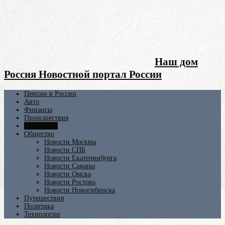
Наш дом
Россия Новостной портал России
Пенсии в России
Авто
Финансы
Происшествия
Экономика
Общество
Новости Москвы
Новости СПБ
Новости Екатеринбурга
Новости Самары
Новости Омска
Новости Ростова
Новости Новосибирска
Путешествия
Политика
Технологии