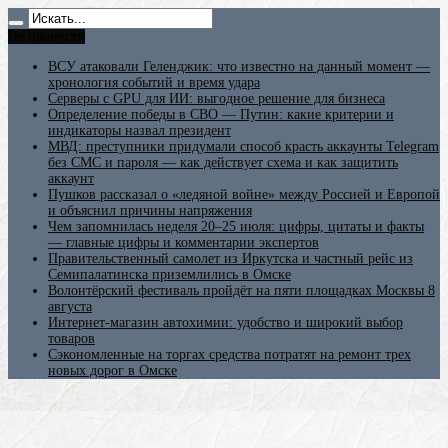
Не пропусти
ВСУ атаковали Геленджик: что известно на данный момент —
хронология событий и время удара
Серверы с GPU для ИИ: выгодное решение для бизнеса
Определение победы в СВО — Путин: какие критерии и
индикаторы назвал президент
МВД: преступники придумали способ красть аккаунты Telegram
без СМС и пароля — как действует схема и как защитить
аккаунт
Пушков рассказал о «ледяной войне» между Россией и Европой
и объяснил причины напряжения
Чем запомнилась неделя 20–25 июля: цифры, цитаты и факты
— главные цифры и комментарии экспертов
Правительственный самолет из Иркутска и частный рейс из
Семипалатинска приземлились в Омске
Волонтёрский фестиваль пройдёт на пяти площадках Москвы 8
августа
Интернет-магазин автохимии: удобство и широкий выбор
товаров
Сэкономленные на торгах средства потратят на ремонт трех
новых дорог в Омске