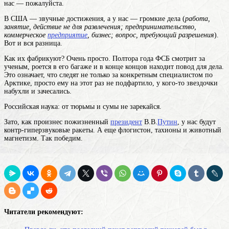
нас — пожалуйста.
В США — звучные достижения, а у нас — громкие дела (
работа,
занятие, действие не для развлечения; предпринимательство,
коммерческое
предприятие
, бизнес; вопрос, требующий разрешения
).
Вот и вся разница.
Как их фабрикуют? Очень просто. Полтора года ФСБ смотрит за
ученым, роется в его багаже и в конце концов находит повод для дела.
Это означает, что следят не только за конкретным специалистом по
Арктике, просто ему на этот раз не подфартило, у кого-то звездочки
набухли и зачесались.
Российская наука: от тюрьмы и сумы не зарекайся.
Зато, как произнес пожизненный
президент
В.В.
Путин
, у нас будут
контр-гиперзвуковые ракеты. А еще флогистон, тахионы и животный
магнетизм. Так победим.
Читатели рекомендуют: