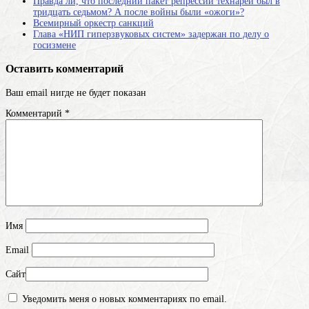
Правда ли, что последний пакет репрессий технарей был в
тридцать седьмом? А после войны были «ожоги»?
Всемирный оркестр санкций
Глава «НИП гиперзвуковых систем» задержан по делу о
госизмене
Оставить комментарий
Ваш email нигде не будет показан
Комментарий
*
Имя
Email
Сайт
Уведомить меня о новых комментариях по email.