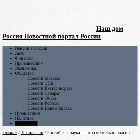
Наш дом
Россия Новостной портал России
Пенсии в России
Авто
Финансы
Происшествия
Экономика
Общество
Новости Москвы
Новости СПБ
Новости Екатеринбурга
Новости Самары
Новости Омска
Новости Ростова
Новости Новосибирска
Путешествия
Политика
Технологии
Главная
/
Технологии
/
Российская наука — это смертельно опасно