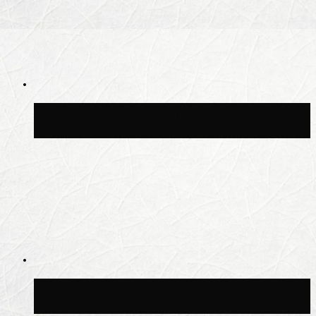
Синоптик Шувалов: дождь повторится в
Москве сегодня во второй половине дня
Синоптик Леус спрогнозировал
возвращение дождей в Москву