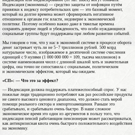
Индексация (экономика) — средство защиты от инфляции путём
привязки к индексу потребительских цен
— это базовый момент,
который на долгие времена может сформировать негативное
отношение к органам гос власти, недоверие к экономической
политике. Поэтому особенно важно даже в тяжелые времена
сохранять доверие людей и убежденность, что особо нуждающиеся
социальные группы будут поддержаны при любом развитии событий.
Мы говорим о том, что у нас в экономной системе в процессе оборота
денег застревает чуть ли не 5−7 триллионов рублей. 500
млрд
натуральное число, изображаемое в десятичной системе счисления
единицей с 9 нулями (1 000 000 000 = 109, тысяча миллионов) в
системе наименования чисел с длинной шкалой
хоть и значительная
цифра, она точно не сопоставила с социальным, политическим
и экономическим эффектом, который мы ожидаем.
«СП»: — Что это за эффект?
— Индексация должна поддержать платежеспособный спрос. У нас
пожилые люди традиционно потребляют как раз российские продукты
не самого высокого ценового диапазона, что должно стать мерой
помощи реального сектора и импортозамещения. Раньше это
срабатывало, и срабатывало очень быстро. В наше сложное
экономическое время это один из аргументов в пользу того, что
индексация пенсий работающим пенсионерам может рассматриваться,
как антикризисная квота очень быстрого положительного воздействия
на экономику.