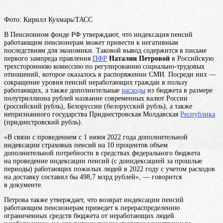
Фото: Кирилл Кухмарь/ТАСС
В Пенсионном фонде РФ утверждают, что индексация пенсий
работающим пенсионерам может привести к негативным
последствиям для экономики. Таковой вывод содержится в письме
первого зампреда правления
ПФР
Наталии Петровой
в Российскую
трехстороннюю комиссию по регулированию социально-трудовых
отношений, которое оказалось в распоряжении СМИ. Посреди них —
сокращение уровня пенсий неработающих граждан в пользу
работающих, а также дополнительные
расходы
из бюджета в размере
полутриллиона
рублей
название современных валют России
(российский рубль), Белоруссии (белорусский рубль), а также
непризнанного государства Приднестровская Молдавская
Республика
(приднестровский рубль)
.
«В связи с проведением с 1 июня 2022 года дополнительной
индексации страховых пенсий на 10 процентов объем
дополнительной потребности в средствах федерального бюджета
на проведение индексации пенсий (с доиндексацией за прошлые
периоды) работающих пожилых людей в 2022 году с учетом расходов
на доставку составил бы 498,7 млрд рублей», — говорится
в документе.
Петрова также утверждает, что возврат индексации пенсий
работающим пенсионерам приведет к перераспределению
ограниченных средств бюджета от неработающих людей