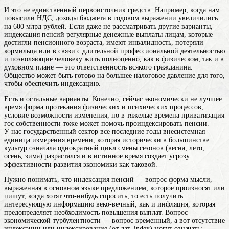
И это не единственный первоисточник средств. Например, когда нам
повысили НДС, доходы бюджета в годовом выражении увеличились
на 600 млрд рублей. Если даже не рассматривать другие варианты,
индексация
пенсий
регулярные денежные выплаты лицам, которые
достигли пенсионного возраста, имеют инвалидность, потеряли
кормильца или в связи с длительной профессиональной деятельностью
и позволяющие человеку жить полноценно, как в физическом, так и в
духовном плане
— это ответственность всякого гражданина.
Общество может быть готово на большее налоговое давление для того,
чтобы обеспечить индексацию.
Есть и остальные варианты. Конечно, сейчас экономически не лучшее
время
форма протекания физических и психических процессов,
условие возможности изменения
, но в тяжелые времена приватизация
гос собственности тоже может помочь проиндексировать пенсии.
У нас государственный сектор все последние
годы
внесистемная
единица измерения времени, которая исторически в большинстве
культур означала однократный цикл смены сезонов (весна, лето,
осень, зима)
разрастался и в истинное время создает угрозу
эффективности развития экономики как таковой.
Нужно понимать, что индексация пенсий —
вопрос
форма мысли,
выраженная в основном языке предложением, которое произносят или
пишут, когда хотят что-нибудь спросить, то есть получить
интересующую информацию
веко-вечный, как и инфляция, которая
предопределяет необходимость повышения выплат. Вопрос
экономической турбулентности — вопрос временный, а вот отсутствие
индексации
или индексирование (от лат. index) могут означать: