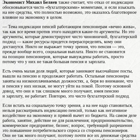
Экономист Михаил Беляев
также считает, что отказ от индексации
обосновывается чисто «бухгалтерскими» моментами, и если изыскать
на нее средства, что полностью возможно, это оказалось благотворное
влияние на экономику в целом.
— Тема индексации пенсий работающим пенсионерам «вечно жива»,
так как все время против этого находятся какие-то аргументы. Но это
аргументы, которые демонстрируют чисто чиновничий, бухгалтерский
подход — какие ресурсы придется перераспределять, кому они
достанутся. Никто не выражает точку зрения, что пенсия — это,
прежде вообще всего, социальная выплата. Никто не становится
на позиции пенсионеров, которые вынуждены работать, просто
потому что у них не такая большая пенсия и зарплата.
Есть очень малая доля людей, которые занимают высочайшие посты,
вышли на пенсию и продолжают работать. Остальные пенсионеры
заняты на низкооплачиваемых должностях, а, беря во внимание, что
и пенсия у них низкая, не могут уйти на покой. Поэтому основной
довод, что они и так слишком много получают, имея пенсию
и зарплату, не работает. Повторю, это чисто бухгалтерский подход.
Если встать на социальную точку зрения, а на нее надо становиться,
нельзя рассматривать индексацию пенсий, только как негативное
воздействие на экономику и прямой вычет из бюджета. На самом
деле
работа, занятие, действие не для развлечения; предпринимательство,
коммерческое предприятие, бизнес; вопрос, требующий разрешения
это повышение потребительского спроса со стороны пенсионеров.
Они не так много получают, поэтому почти все их денежные средства