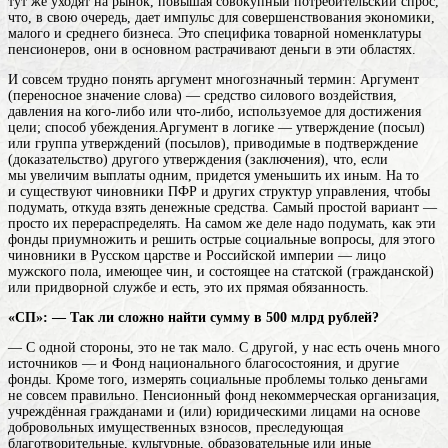
тут же уходят на рынок, повышая совокупный потребительский спрос,
что, в свою очередь, дает импульс для совершенствования экономики,
малого и среднего бизнеса. Это специфика товарной номенклатуры
пенсионеров, они в основном растрачивают деньги в эти областях.
И совсем трудно понять
аргумент
многозначный термин: Аргумент
(переносное значение слова) — средство силового воздействия,
давления на кого-либо или что-либо, используемое для достижения
цели; способ убеждения.Аргумент в логике — утверждение (посыл)
или группа утверждений (посылов), приводимые в подтверждение
(доказательство) другого утверждения (заключения)
, что, если
мы увеличим выплаты одним, придется уменьшить их иным. На то
и существуют чиновники ПФР и других структур управления, чтобы
подумать, откуда взять денежные средства. Самый простой вариант —
просто их перераспределять. На самом же деле надо подумать, как эти
фонды приумножить и решить острые социальные вопросы, для этого
чиновники
в Русском царстве и Российской империи — лицо
мужского пола, имеющее чин, и состоящее на статской (гражданской)
или придворной службе
и есть, это их прямая обязанность.
«СП»: — Так ли сложно найти сумму в 500 млрд рублей?
— С одной стороны, это не так мало. С другой, у нас есть очень много
источников — и Фонд национального благосостояния, и другие
фонды. Кроме того, измерять социальные проблемы только деньгами
не совсем правильно. Пенсионный
фонд
некоммерческая организация,
учреждённая гражданами и (или) юридическими лицами на основе
добровольных имущественных взносов, преследующая
благотворительные, культурные, образовательные или иные