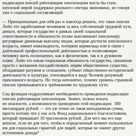
индексация пенсий работающим пенсионерам могла бы стать
неплохой мерой поддержки реального сектора экономики, не говоря
уже о социальной составляющей.
— Принципиально для себя раз и навсегда решить, что такое пенсия.
Либо это заработанные человеком за весь собственный трудовой путь
деньги, которые государство в рамках своей социальной
ответственности и обязанности позже выплачивает
пенсионеру
регулярные денежные выплаты лицам, которые достигли пенсионного
возраста, имеют инвалидность, потеряли кормильца или в связи с
длительной профессиональной деятельностью и позволяющие
человеку жить полноценно, как в физическом, так и в духовном
плане
. Либо это некая социальная обязанность государства, связанная
просто с желанием посодействовать
людям
общественное существо,
обладающее разумом и сознанием, субъект общественно-исторической
деятельности и культуры, относящийся к виду Человек разумный
преклонного возраста. Но тогда непонятно, почему уровень страховой
пенсии привязывается к требованиям по трудовому пути.
Соц функция подразумевает необходимость проведения индексации
пенсии работающим пенсионерам. Значит, нужно искать
не опасности, а возможности проведения этой индексации. 500
миллиардов рублей — это уж точно не такая неподъемная сумма,
просто потому что у нас есть Фонд национального благосостояния,
который превышает 10 триллионов рублей. Для чего мы его еще
копили, если не для того, чтобы в определенный момент пользоваться
им для социальных гарантий для людей, которые не имеют других
источников дохода?