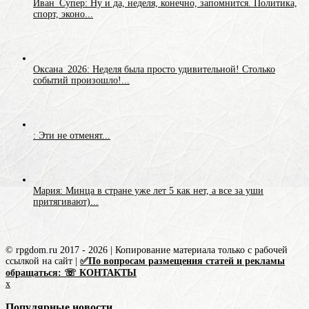
Иван_Супер: Ну и да, неделя, конечно, запомнится. Политика,
спорт, эконо...
Оксана_2026: Неделя была просто удивительной! Столько
событий произошло!...
: Эти не отменят...
Мария: Минца в стране уже лет 5 как нет, а все за уши
притягивают)...
© rpgdom.ru 2017 - 2026 | Копирование материала только с рабочей
ссылкой на сайт |
✅По вопросам размещения статей и рекламы
обращаться: ☏ КОНТАКТЫ
x
Популярные новости