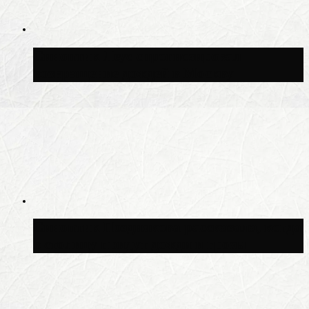
Синоптик Леус спрогнозировал
возвращение дождей в Москву
Синоптик Позднякова рассказала, когда
в столицу придут дожди и грозы