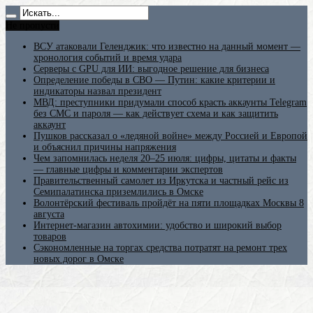
Не пропусти
ВСУ атаковали Геленджик: что известно на данный момент —
хронология событий и время удара
Серверы с GPU для ИИ: выгодное решение для бизнеса
Определение победы в СВО — Путин: какие критерии и
индикаторы назвал президент
МВД: преступники придумали способ красть аккаунты Telegram
без СМС и пароля — как действует схема и как защитить
аккаунт
Пушков рассказал о «ледяной войне» между Россией и Европой
и объяснил причины напряжения
Чем запомнилась неделя 20–25 июля: цифры, цитаты и факты
— главные цифры и комментарии экспертов
Правительственный самолет из Иркутска и частный рейс из
Семипалатинска приземлились в Омске
Волонтёрский фестиваль пройдёт на пяти площадках Москвы 8
августа
Интернет-магазин автохимии: удобство и широкий выбор
товаров
Сэкономленные на торгах средства потратят на ремонт трех
новых дорог в Омске