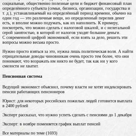
социальные, общественно полезные цели
и
бюджет
финансовый план
определённого субъекта (семьи, бизнеса, организации, государства и
т. д.), устанавливаемый на определённый период времени, обычно на
один год
— это различные вещи, но определенный перелив денег
есть, и вполне можно подумать, как их наполнить. К примеру,
посмотреть, что можно сделать с налоговой шкалой, и с нелегальной
серой занятостью, в которой от налогов уходят большие деньги.
С современной цифрой экономикой, если взять за дело, решить эти
вопросы можно весьма просто.
Нужно просто взяться за это, нужна лишь политическая воля. А найти
отрицательные доводы чиновникам очень просто тем более, что они
понимают, что возражать им никто не будет, так как ни у кого
смелости не хватит.
Пенсионная система
Ведущий экономист объяснил, почему власти не хотят индексировать
пенсии работающих пенсионеров
Юрист: для некоторых российских пожилых людей готовится выплата
в 2400 рублей
Эксперт рассказал, что нужно успеть сделать с пенсиями до 1 декабря
Эксперт: в ноябре поменяется график выплат пенсий
Все материалы по теме (1693)