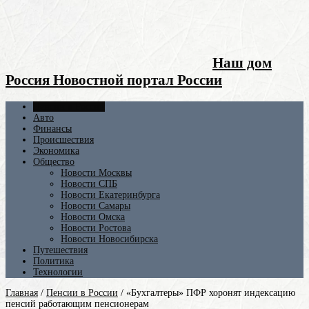
Наш дом
Россия Новостной портал России
Пенсии в России
Авто
Финансы
Происшествия
Экономика
Общество
Новости Москвы
Новости СПБ
Новости Екатеринбурга
Новости Самары
Новости Омска
Новости Ростова
Новости Новосибирска
Путешествия
Политика
Технологии
Главная
/
Пенсии в России
/
«Бухгалтеры» ПФР хоронят индексацию
пенсий работающим пенсионерам