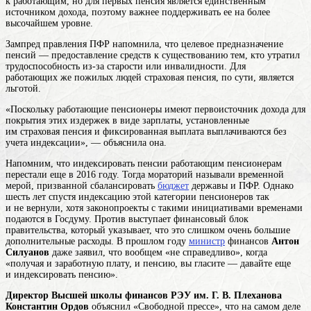
к работающим, но для первых пенсия является единственным
источником дохода, поэтому важнее поддерживать ее на более
высочайшем уровне.
Зампред правления ПФР напомнила, что целевое предназначение
пенсий — предоставление средств к существованию тем, кто утратил
трудоспособность из-за старости или инвалидности. Для
работающих же пожилых людей страховая пенсия, по сути, является
льготой.
«Поскольку работающие пенсионеры имеют первоисточник дохода для
покрытия этих издержек в виде зарплаты, установленные
им страховая пенсия и фиксированная выплата выплачиваются без
учета индексации», — объяснила она.
Напомним, что индексировать пенсии работающим пенсионерам
перестали еще в 2016 году. Тогда мораторий называли временной
мерой, призванной сбалансировать
бюджет
державы и ПФР. Однако
шесть лет спустя индексацию этой категории пенсионеров так
и не вернули, хотя законопроекты с такими инициативами временами
подаются в Госдуму. Против выступает финансовый блок
правительства, который указывает, что это слишком очень большие
дополнительные расходы. В прошлом году
министр
финансов
Антон
Силуанов
даже заявил, что вообщем «не справедливо», когда
«получая и заработную плату, и пенсию, вы гласите — давайте еще
и индексировать пенсию».
Директор Высшей школы финансов РЭУ им. Г. В. Плеханова
Константин Ордов
объяснил «Свободной прессе», что на самом деле