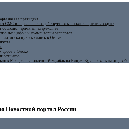
оры назвал президент
ез СМС и пароля — как действует схема и как защитить аккаунт
 и объяснил причины напряжения
 главные цифры и комментарии экспертов
ипалатинска приземлились в Омске
вгуста
в
х дорог в Омске
спилотников
ьня в Молдове, затопленный корабль на Кипре: Куда поехать на отдых б
я Новостной портал России