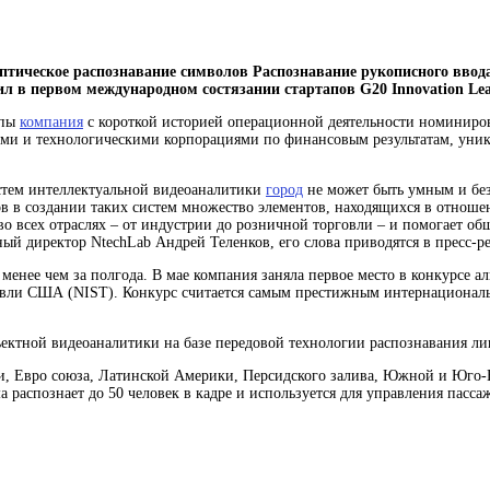
птическое распознавание символов Распознавание рукописного ввод
ил в первом международном состязании стартапов G20 Innovation Le
апы
компания
с короткой историей операционной деятельности
номинирова
и и технологическими корпорациями по финансовым результатам, уника
стем интеллектуальной видеоаналитики
город
не может быть умным и бе
ов в создании таких
систем
множество элементов, находящихся в отношен
во всех отраслях – от индустрии до розничной торговли – и помогает о
ый директор NtechLab Андрей Теленков, его слова приводятся в пресс-р
енее чем за полгода. В мае компания заняла первое место в конкурсе ал
говли США (NIST). Конкурс считается самым престижным интернационал
ъектной видеоаналитики на базе передовой технологии распознавания ли
ки, Евро союза, Латинской Америки, Персидского залива, Южной и Юго-
 распознает до 50 человек в кадре и используется для управления пасса