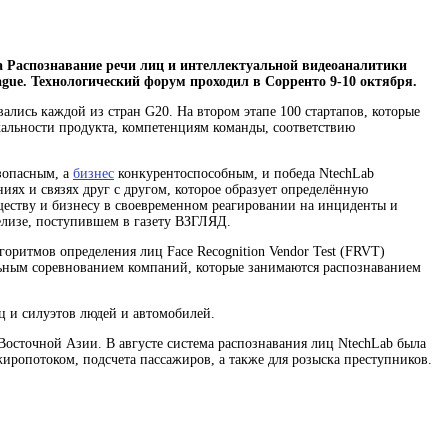
а Распознавание речи
лиц и интеллектуальной видеоаналитики
ague. Технологический форум проходил в Сорренто 9-10 октября.
лись каждой из стран G20. На втором этапе 100 стартапов, которые
льности продукта, компетенциям команды, соответствию
зопасным, а
бизнес
конкурентоспособным, и победа NtechLab
иях и связях друг с другом, которое образует определённую
бществу и бизнесу в своевременном реагировании на инциденты и
елизе, поступившем в газету ВЗГЛЯД.
горитмов определения лиц Face Recognition Vendor Test (FRVT)
ьным соревнованием компаний, которые занимаются распознаванием
ц и силуэтов людей и автомобилей.
Восточной Азии. В августе система распознавания лиц NtechLab была
жиропотоком, подсчета пассажиров, а также для розыска преступников.