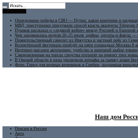
Не пропусти
Определение победы в СВО — Путин: какие критерии и индикат
МВД: преступники придумали способ красть аккаунты Telegram б
Пушков рассказал о «ледяной войне» между Россией и Европой
Чем запомнилась неделя 20–25 июля: цифры, цитаты и факты —
Правительственный самолет из Иркутска и частный рейс из Сем
Волонтёрский фестиваль пройдёт на пяти площадках Москвы 8 а
Интернет-магазин автохимии: удобство и широкий выбор товаро
Сэкономленные на торгах средства потратят на ремонт трех новы
В Омской области в разы увеличили штрафы за съемку атаки бе
Фото. Город для ночных вечеринок в Сербии, подземная винодел
Наш дом Росси
Пенсии в России
Авто