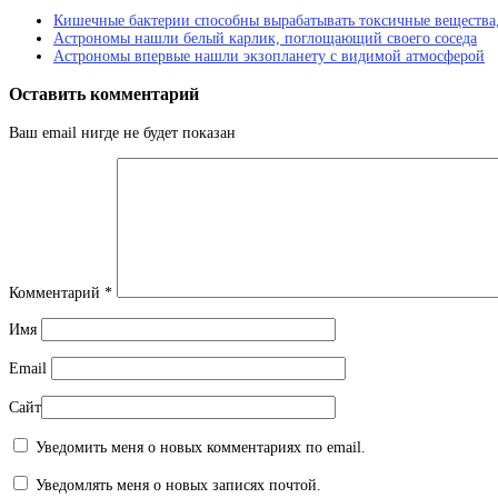
Кишечные бактерии способны вырабатывать токсичные вещества
Астрономы нашли белый карлик, поглощающий своего соседа
Астрономы впервые нашли экзопланету с видимой атмосферой
Оставить комментарий
Ваш email нигде не будет показан
Комментарий
*
Имя
Email
Сайт
Уведомить меня о новых комментариях по email.
Уведомлять меня о новых записях почтой.