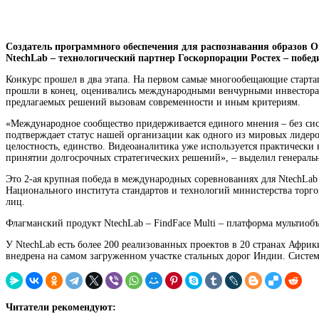
Создатель программного обеспечения для
распознавания
образов О
NtechLab – технологический партнер Госкорпорации Ростех – побед
Конкурс прошел в два этапа. На первом самые многообещающие
старт
прошли в конец, оценивались международными венчурными инвесторам
предлагаемых решений вызовам современности и иным критериям.
«Международное сообщество придерживается единого мнения – без си
подтверждает статус нашей организации как одного из мировых лидер
целостность, единство
. Видеоаналитика уже используется практически 
принятии долгосрочных стратегических решений», – выделил генеральн
Это 2-ая крупная победа в международных соревнованиях для NtechLab м
Национального института стандартов и технологий министерства тор
лиц.
Флагманский продукт NtechLab – FindFace Multi – платформа мультиоб
У NtechLab есть более 200 реализованных проектов в 20 странах Афри
внедрена на самом загруженном участке стальных дорог Индии. Система
Читатели рекомендуют: