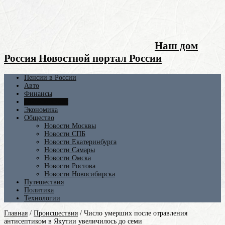
Наш дом
Россия Новостной портал России
Пенсии в России
Авто
Финансы
Происшествия
Экономика
Общество
Новости Москвы
Новости СПБ
Новости Екатеринбурга
Новости Самары
Новости Омска
Новости Ростова
Новости Новосибирска
Путешествия
Политика
Технологии
Главная
/
Происшествия
/
Число умерших после отравления
антисептиком в Якутии увеличилось до семи