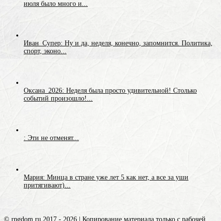
июля было много и...
Иван_Супер: Ну и да, неделя, конечно, запомнится. Политика,
спорт, эконо...
Оксана_2026: Неделя была просто удивительной! Столько
событий произошло!...
: Эти не отменят...
Мария: Минца в стране уже лет 5 как нет, а все за уши
притягивают)...
© rpgdom.ru 2017 - 2026 | Копирование материала только с рабочей