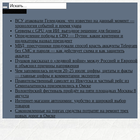
Не пропусти
ВСУ атаковали Геленджик: что известно на данный момент —
хронология событий и время удара
Серверы с GPU для ИИ: выгодное решение для бизнеса
Определение победы в СВО — Путин: какие критерии и
индикаторы назвал президент
МВД: преступники придумали способ красть аккаунты Telegram
без СМС и пароля — как действует схема и как защитить
аккаунт
Пушков рассказал о «ледяной войне» между Россией и Европой
и объяснил причины напряжения
Чем запомнилась неделя 20–25 июля: цифры, цитаты и факты
— главные цифры и комментарии экспертов
Правительственный самолет из Иркутска и частный рейс из
Семипалатинска приземлились в Омске
Волонтёрский фестиваль пройдёт на пяти площадках Москвы 8
августа
Интернет-магазин автохимии: удобство и широкий выбор
товаров
Сэкономленные на торгах средства потратят на ремонт трех
новых дорог в Омске