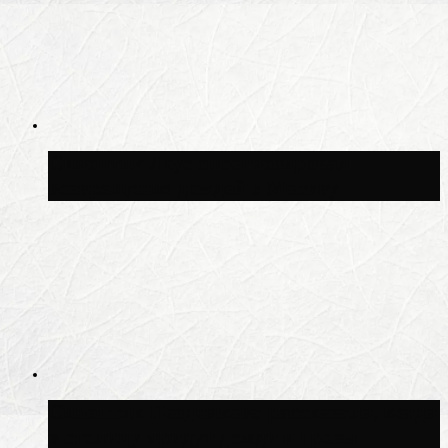
Синоптик Леус спрогнозировал
возвращение дождей в Москву
Синоптик Позднякова рассказала, когда
в столицу придут дожди и грозы