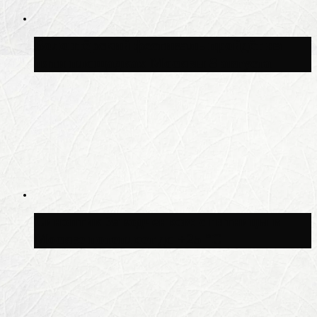
Волонтёрский фестиваль пройдёт на
пяти площадках Москвы 8 августа
Синоптик Заводченков: с пятницы в
Москве потеплеет до +25 °C