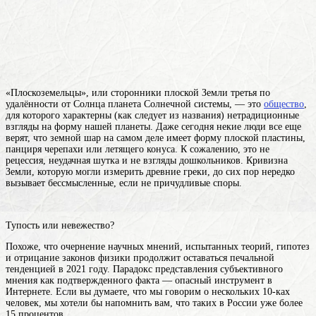
«Плоскоземельцы», или сторонники плоской
Земли
третья по
удалённости от Солнца планета Солнечной системы
, — это
общество
,
для которого характерны (как следует из названия) нетрадиционные
взгляды на форму нашей планеты. Даже сегодня некие люди все еще
верят, что земной шар на самом деле имеет форму плоской пластины,
панциря черепахи или летящего конуса. К сожалению, это не
рецессия, неудачная шутка и не взгляды дошкольников. Кривизна
Земли, которую могли измерить древние греки, до сих пор нередко
вызывает бессмысленные, если не причудливые споры.
Тупость или невежество?
Похоже, что очернение научных мнений, испытанных теорий, гипотез
и отрицание законов физики продолжит оставаться печальной
тенденцией в 2021 году. Парадокс представления субъективного
мнения как подтвержденного факта — опасный инструмент в
Интернете. Если вы думаете, что мы говорим о нескольких 10-ках
человек, мы хотели бы напомнить вам, что таких в России уже более
15 процентов .