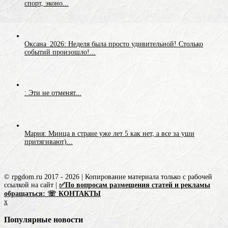
спорт, эконо...
Оксана_2026: Неделя была просто удивительной! Столько
событий произошло!...
: Эти не отменят...
Мария: Минца в стране уже лет 5 как нет, а все за уши
притягивают)...
© rpgdom.ru 2017 - 2026 | Копирование материала только с рабочей
ссылкой на сайт |
✅По вопросам размещения статей и рекламы
обращаться: ☏ КОНТАКТЫ
x
Популярные новости