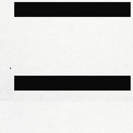
Синоптик Леус спрогнозировал
возвращение дождей в Москву
Синоптик Позднякова рассказала, когда
в столицу придут дожди и грозы