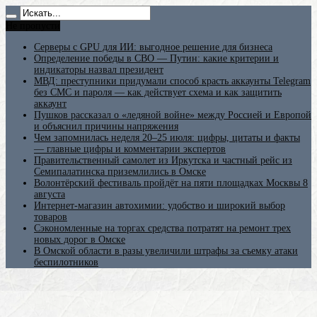
Не пропусти
Серверы с GPU для ИИ: выгодное решение для бизнеса
Определение победы в СВО — Путин: какие критерии и
индикаторы назвал президент
МВД: преступники придумали способ красть аккаунты Telegram
без СМС и пароля — как действует схема и как защитить
аккаунт
Пушков рассказал о «ледяной войне» между Россией и Европой
и объяснил причины напряжения
Чем запомнилась неделя 20–25 июля: цифры, цитаты и факты
— главные цифры и комментарии экспертов
Правительственный самолет из Иркутска и частный рейс из
Семипалатинска приземлились в Омске
Волонтёрский фестиваль пройдёт на пяти площадках Москвы 8
августа
Интернет-магазин автохимии: удобство и широкий выбор
товаров
Сэкономленные на торгах средства потратят на ремонт трех
новых дорог в Омске
В Омской области в разы увеличили штрафы за съемку атаки
беспилотников