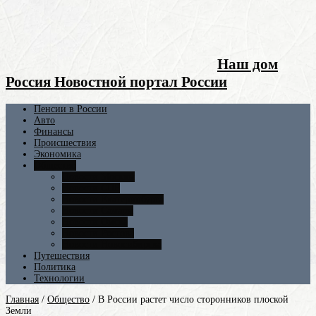
Наш дом
Россия Новостной портал России
Пенсии в России
Авто
Финансы
Происшествия
Экономика
Общество
Новости Москвы
Новости СПБ
Новости Екатеринбурга
Новости Самары
Новости Омска
Новости Ростова
Новости Новосибирска
Путешествия
Политика
Технологии
Главная
/
Общество
/
В России растет число сторонников плоской
Земли