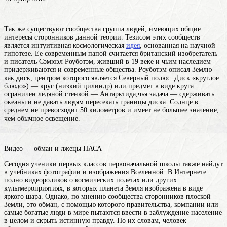
Так же существуют
сообщества
группа людей, имеющих общие
интересы
сторонников данной теории. Тезисом этих сообществ
является интуитивная космологическая
идея
, основанная на научной
гипотезе. Ее современным папой считается британский изобретатель
и писатель Сэмюэл Роуботэм, живший в 19 веке и чьим наследием
придерживаются и современные общества. Роуботэм описал Землю
как диск, центром которого является Северный полюс.
Диск
«круглое
блюдо») — круг (низкий цилиндр) или предмет в виде круга
ограничен ледяной стенкой — Антарктида,чья задача — сдерживать
океаны и не давать людям пересекать границы диска. Солнце в
среднем не превосходит 50 километров и имеет не большее значение,
чем обычное освещение.
Видео — обман и лжецы НАСА
Сегодня ученики первых классов первоначальной школы также найдут
в учебниках фотографии и изображения Вселенной. В Интернете
полно видеороликов о космических полетах или других
культмероприятиях, в которых планета Земля изображена в виде
яркого шара. Однако, по мнению сообщества сторонников плоской
Земли, это обман, с помощью которого правительства, компании или
самые богатые люди в мире пытаются ввести в заблуждение население
в целом и скрыть истинную правду. По их словам,
человек