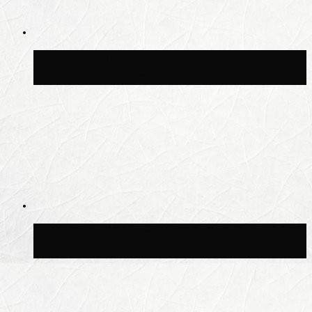
Синоптик Позднякова рассказала, когда
в столицу придут дожди и грозы
В Москве благоустроили сквер рядом с
Центральным ипподромом