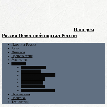
Наш дом
Россия Новостной портал России
Пенсии в России
Авто
Финансы
Происшествия
Экономика
Общество
Новости Москвы
Новости СПБ
Новости Екатеринбурга
Новости Самары
Новости Омска
Новости Ростова
Новости Новосибирска
Путешествия
Политика
Технологии