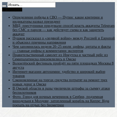
Не пропусти
Определение победы в СВО — Путин: какие критерии и
индикаторы назвал президент
МВД: преступники придумали способ красть аккаунты Telegram
без СМС и пароля — как действует схема и как защитить
аккаунт
Пушков рассказал о «ледяной войне» между Россией и Европой
и объяснил причины напряжения
Чем запомнилась неделя 20–25 июля: цифры, цитаты и факты
— главные цифры и комментарии экспертов
Правительственный самолет из Иркутска и частный рейс из
Семипалатинска приземлились в Омске
Волонтёрский фестиваль пройдёт на пяти площадках Москвы 8
августа
Интернет-магазин автохимии: удобство и широкий выбор
товаров
Сэкономленные на торгах средства потратят на ремонт трех
новых дорог в Омске
В Омской области в разы увеличили штрафы за съемку атаки
беспилотников
Фото. Город для ночных вечеринок в Сербии, подземная
винодельня в Молдове, затопленный корабль на Кипре: Куда
поехать на отдых без биометрии