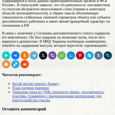
содержащейся в базах данных правоохранительных органов и ФСБ
России». В спецслужбе заявили, что эта деятельность «несовместима
со
статусом
абстрактное многозначное слово (термин в некоторых
областях жизнедеятельности), в общем смысле обозначающие
совокупность стабильных значений параметров объекта или субъекта
дипломатичного работника и имеет явный враждебный характер» по
отношению к РФ.
В связи с наличием у Сосонюка дипломатического статуса задержать
его невозможно. Он был задержан на несколько часов, после чего
вернулся в дипмиссию. В МИД Украины пообещали симметрично
ответить на задержание консула, которое окрестили «провокацией».
Читатели рекомендуют:
Китай жестко ответил Трампу
План падения Америки
Террасная доска из ДПК: прочность дерева, долговечность
пластика. Сравнение с традиционными материалами для
благоустройства участка
Оставить комментарий