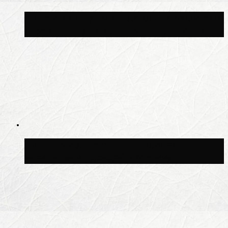
Синоптик Шувалов: дождь повторится в
Москве сегодня во второй половине дня
Синоптик Леус спрогнозировал
возвращение дождей в Москву