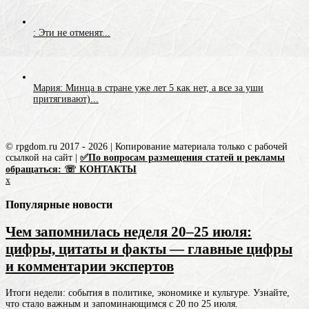
: Эти не отменят...
Мария: Минца в стране уже лет 5 как нет, а все за уши
притягивают)...
© rpgdom.ru 2017 - 2026 | Копирование материала только с рабочей
ссылкой на сайт |
✅По вопросам размещения статей и рекламы
обращаться: ☏ КОНТАКТЫ
x
Популярные новости
Чем запомнилась неделя 20–25 июля:
цифры, цитаты и факты — главные цифры
и комментарии экспертов
Итоги недели: события в политике, экономике и культуре. Узнайте,
что стало важным и запоминающимся с 20 по 25 июля.