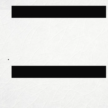
Синоптик Шувалов: дождь повторится в
Москве сегодня во второй половине дня
Синоптик Леус спрогнозировал
возвращение дождей в Москву