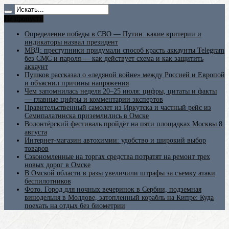
Не пропусти
Определение победы в СВО — Путин: какие критерии и
индикаторы назвал президент
МВД: преступники придумали способ красть аккаунты Telegram
без СМС и пароля — как действует схема и как защитить
аккаунт
Пушков рассказал о «ледяной войне» между Россией и Европой
и объяснил причины напряжения
Чем запомнилась неделя 20–25 июля: цифры, цитаты и факты
— главные цифры и комментарии экспертов
Правительственный самолет из Иркутска и частный рейс из
Семипалатинска приземлились в Омске
Волонтёрский фестиваль пройдёт на пяти площадках Москвы 8
августа
Интернет-магазин автохимии: удобство и широкий выбор
товаров
Сэкономленные на торгах средства потратят на ремонт трех
новых дорог в Омске
В Омской области в разы увеличили штрафы за съемку атаки
беспилотников
Фото. Город для ночных вечеринок в Сербии, подземная
винодельня в Молдове, затопленный корабль на Кипре: Куда
поехать на отдых без биометрии