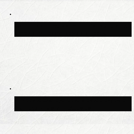
Синоптик Позднякова рассказала, когда
в столицу придут дожди и грозы
В Москве благоустроили сквер рядом с
Центральным ипподромом