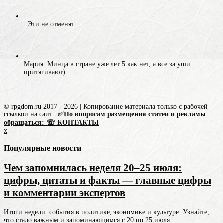
: Эти не отменят...
Мария: Минца в стране уже лет 5 как нет, а все за уши
притягивают)...
© rpgdom.ru 2017 - 2026 | Копирование материала только с рабочей
ссылкой на сайт |
✅По вопросам размещения статей и рекламы
обращаться: ☏ КОНТАКТЫ
x
Популярные новости
Чем запомнилась неделя 20–25 июля:
цифры, цитаты и факты — главные цифры
и комментарии экспертов
Итоги недели: события в политике, экономике и культуре. Узнайте,
что стало важным и запоминающимся с 20 по 25 июля.