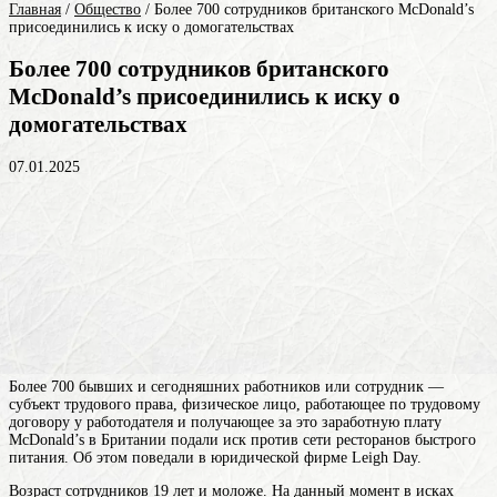
Главная
/
Общество
/
Более 700 сотрудников британского McDonald’s
присоединились к иску о домогательствах
Более 700 сотрудников британского
McDonald’s присоединились к иску о
домогательствах
07.01.2025
Более 700 бывших и сегодняшних
работников
или сотрудник —
субъект трудового права, физическое лицо, работающее по трудовому
договору у работодателя и получающее за это заработную плату
McDonald’s в Британии подали иск против сети ресторанов быстрого
питания. Об этом поведали в юридической фирме Leigh Day.
Возраст сотрудников 19 лет и моложе. На данный момент в исках