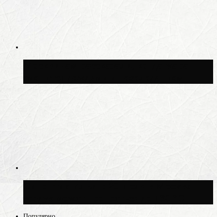
Москвичам рассказали, когда жара
сменится дождями и похолоданием
Синоптик Ильин: 20 июля в Москве
воздух может прогреться до +30 °C
Популярно