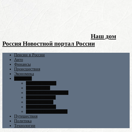
Наш дом
Россия Новостной портал России
Пенсии в России
Авто
Финансы
Происшествия
Экономика
Общество
Новости Москвы
Новости СПБ
Новости Екатеринбурга
Новости Самары
Новости Омска
Новости Ростова
Новости Новосибирска
Путешествия
Политика
Технологии