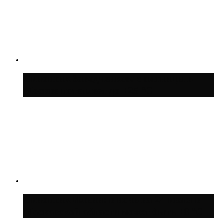
Синоптик Заводченков: с пятницы в
Москве потеплеет до +25 °C
Синоптик Ильин: в ночь на 24 июля в
Московской области может быть +8 °C