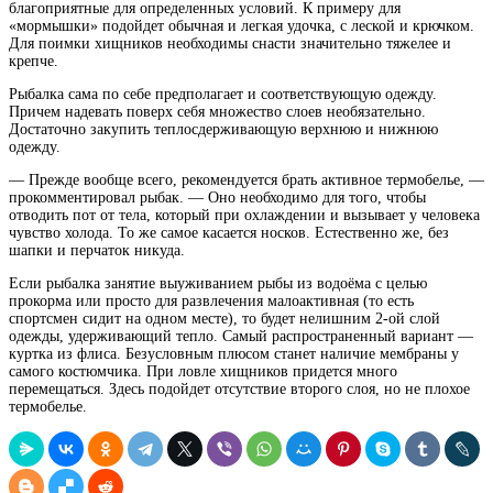
благоприятные для определенных условий. К примеру для
«мормышки» подойдет обычная и легкая удочка, с леской и крючком.
Для поимки хищников необходимы снасти значительно тяжелее и
крепче.
Рыбалка сама по себе предполагает и соответствующую одежду.
Причем надевать поверх себя множество слоев необязательно.
Достаточно закупить теплосдерживающую верхнюю и нижнюю
одежду.
— Прежде вообще всего, рекомендуется брать активное термобелье, —
прокомментировал рыбак. — Оно необходимо для того, чтобы
отводить пот от тела, который при охлаждении и вызывает у человека
чувство холода. То же самое касается носков. Естественно же, без
шапки и перчаток никуда.
Если
рыбалка
занятие выуживанием рыбы из водоёма с целью
прокорма или просто для развлечения
малоактивная (то есть
спортсмен сидит на одном месте), то будет нелишним 2-ой слой
одежды, удерживающий тепло. Самый распространенный вариант —
куртка из флиса. Безусловным плюсом станет наличие мембраны у
самого костюмчика. При ловле хищников придется много
перемещаться. Здесь подойдет отсутствие второго слоя, но не плохое
термобелье.