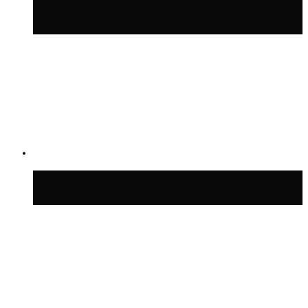
Синоптик Леус спрогнозировал
возвращение дождей в Москву
Синоптик Позднякова рассказала, когда
в столицу придут дожди и грозы