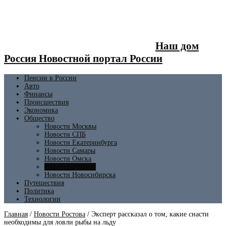
Наш дом
Россия Новостной портал России
Пенсии в России
Авто
Финансы
Происшествия
Экономика
Общество
Новости Москвы
Новости СПБ
Новости Екатеринбурга
Новости Самары
Новости Омска
Новости Ростова
Новости Новосибирска
Путешествия
Политика
Технологии
Главная
/
Новости Ростова
/
Эксперт рассказал о том, какие снасти
необходимы для ловли рыбы на льду