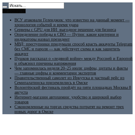
Не пропусти
ВСУ атаковали Геленджик: что известно на данный момент —
хронология событий и время удара
Серверы с GPU для ИИ: выгодное решение для бизнеса
Определение победы в СВО — Путин: какие критерии и
индикаторы назвал президент
МВД: преступники придумали способ красть аккаунты Telegram
без СМС и пароля — как действует схема и как защитить
аккаунт
Пушков рассказал о «ледяной войне» между Россией и Европой
и объяснил причины напряжения
Чем запомнилась неделя 20–25 июля: цифры, цитаты и факты
— главные цифры и комментарии экспертов
Правительственный самолет из Иркутска и частный рейс из
Семипалатинска приземлились в Омске
Волонтёрский фестиваль пройдёт на пяти площадках Москвы 8
августа
Интернет-магазин автохимии: удобство и широкий выбор
товаров
Сэкономленные на торгах средства потратят на ремонт трех
новых дорог в Омске