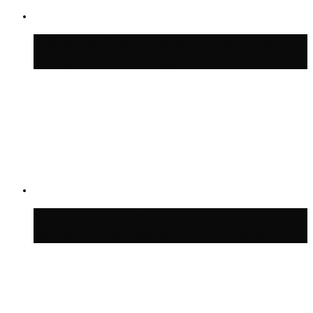
В Москве благоустроили сквер рядом с
Центральным ипподромом
Москвичам рассказали, когда жара
сменится дождями и похолоданием