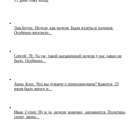
15 дней тому назад
ЛикАпупс: Неделя, как неделя. Были взлеты и падения.
Особенно веселило...
Сергей_78: Да уж, такой насыщенной недели у нас давно не
было. Особенно...
Анна_Клос: Что вы думаете о произошедшем? Кажется, 25
июля было много и...
Иван_Супер: Ну и да, неделя, конечно, запомнится. Политика,
спорт, эконо...