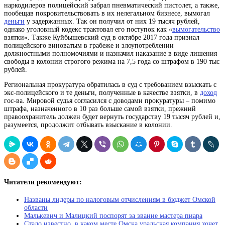
наркодилеров полицейский забрал пневматический пистолет, а также,
пообещав покровительствовать в их нелегальном бизнесе, вымогал
деньги
у задержанных. Так он получил от них 19 тысяч рублей,
однако уголовный кодекс трактовал его поступок как «
вымогательство
взятки». Также Куйбышевский суд в октябре 2017 года признал
полицейского виноватым в грабеже и злоупотреблении
должностными полномочиями и назначил наказание в виде лишения
свободы в колонии строгого режима на 7,5 года со штрафом в 190 тыс
рублей.
Региональная прокуратура обратилась в суд с требованием взыскать с
экс-полицейского и те деньги, полученные в качестве взятки, в
доход
гос-ва. Мировой судья согласился с доводами прокуратуры – помимо
штрафа, назначенного в 10 раз больше самой взятки, прежний
правоохранитель должен будет вернуть государству 19 тысяч рублей и,
разумеется, продолжит отбывать взыскание в колонии.
Читатели рекомендуют:
Названы лидеры по налоговым отчислениям в бюджет Омской
области
Малькевич и Малицкий поспорят за звание мастера пиара
Стало известно, в каком месте Омска уральская компания хочет