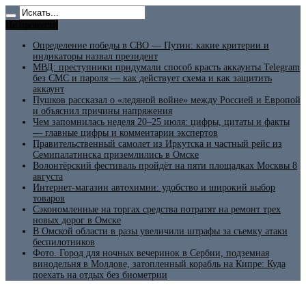
Не пропусти
Определение победы в СВО — Путин: какие критерии и
индикаторы назвал президент
МВД: преступники придумали способ красть аккаунты Telegram
без СМС и пароля — как действует схема и как защитить
аккаунт
Пушков рассказал о «ледяной войне» между Россией и Европой
и объяснил причины напряжения
Чем запомнилась неделя 20–25 июля: цифры, цитаты и факты
— главные цифры и комментарии экспертов
Правительственный самолет из Иркутска и частный рейс из
Семипалатинска приземлились в Омске
Волонтёрский фестиваль пройдёт на пяти площадках Москвы 8
августа
Интернет-магазин автохимии: удобство и широкий выбор
товаров
Сэкономленные на торгах средства потратят на ремонт трех
новых дорог в Омске
В Омской области в разы увеличили штрафы за съемку атаки
беспилотников
Фото. Город для ночных вечеринок в Сербии, подземная
винодельня в Молдове, затопленный корабль на Кипре: Куда
поехать на отдых без биометрии