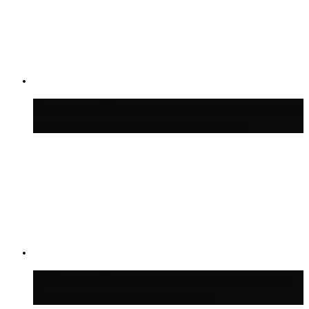
Синоптик Позднякова рассказала, когда
в столицу придут дожди и грозы
В Москве благоустроили сквер рядом с
Центральным ипподромом