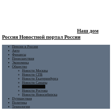
Наш дом
Россия Новостной портал России
Пенсии в России
Авто
Финансы
Происшествия
Экономика
Общество
Новости Москвы
Новости СПБ
Новости Екатеринбурга
Новости Самары
Новости Омска
Новости Ростова
Новости Новосибирска
Путешествия
Политика
Технологии