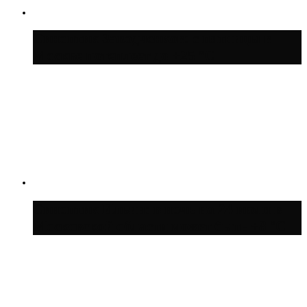
Синоптик Заводченков: с пятницы в
Москве потеплеет до +25 °C
Синоптик Ильин: в ночь на 24 июля в
Московской области может быть +8 °C