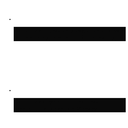
Синоптик Шувалов: дождь повторится в
Москве сегодня во второй половине дня
Синоптик Леус спрогнозировал
возвращение дождей в Москву