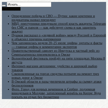
Не пропусти
Определение победы в СВО — Путин: какие критерии и
индикаторы назвал президент
МВД: преступники придумали способ красть аккаунты Telegram
без СМС и пароля — как действует схема и как защитить
аккаунт
Пушков рассказал о «ледяной войне» между Россией и Европой
и объяснил причины напряжения
Чем запомнилась неделя 20–25 июля: цифры, цитаты и факты
— главные цифры и комментарии экспертов
Правительственный самолет из Иркутска и частный рейс из
Семипалатинска приземлились в Омске
Волонтёрский фестиваль пройдёт на пяти площадках Москвы 8
августа
Интернет-магазин автохимии: удобство и широкий выбор
товаров
Сэкономленные на торгах средства потратят на ремонт трех
новых дорог в Омске
В Омской области в разы увеличили штрафы за съемку атаки
беспилотников
Фото. Город для ночных вечеринок в Сербии, подземная
винодельня в Молдове, затопленный корабль на Кипре: Куда
поехать на отдых без биометрии