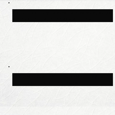
Синоптик Позднякова рассказала, когда
в столицу придут дожди и грозы
В Москве благоустроили сквер рядом с
Центральным ипподромом