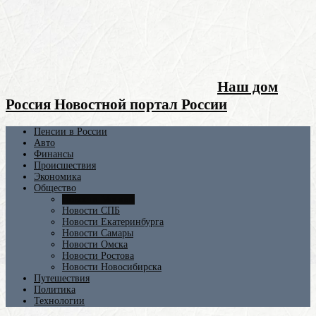
Наш дом
Россия Новостной портал России
Пенсии в России
Авто
Финансы
Происшествия
Экономика
Общество
Новости Москвы
Новости СПБ
Новости Екатеринбурга
Новости Самары
Новости Омска
Новости Ростова
Новости Новосибирска
Путешествия
Политика
Технологии