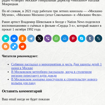
радио «Говорит Москва» генеральный директор «Москино» Наталья
Мокрицкая.
По её словам, в 2021 году работало три летних кинозала — «Москино
Музеон», «
Москино
Москино (итал
Сокольники» и «Москино Фили».
Ранее артист Владимир Шевельков в беседе с Nation News поделился
воспоминаниями о съёмках в фильме «Сердца 3-х», который вышел в
прокат 1 октября 1992 года.
Читатели рекомендуют:
Собянин рассказал о мероприятиях в честь Дня защиты детей 1
июня в Москве
В Московском метеобюро рассказали, когда в столичном
регионе перестанут идти дожди
В Московском зоопарке приступили к строительству нового
вольера для панд
Оставить комментарий
Ваш email нигде не будет показан