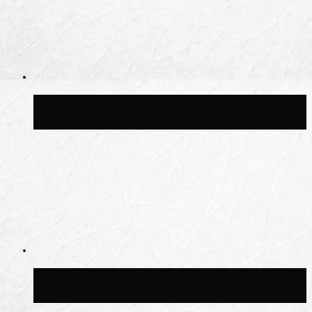
Волонтёрский фестиваль пройдёт на
пяти площадках Москвы 8 августа
Синоптик Заводченков: с пятницы в
Москве потеплеет до +25 °C