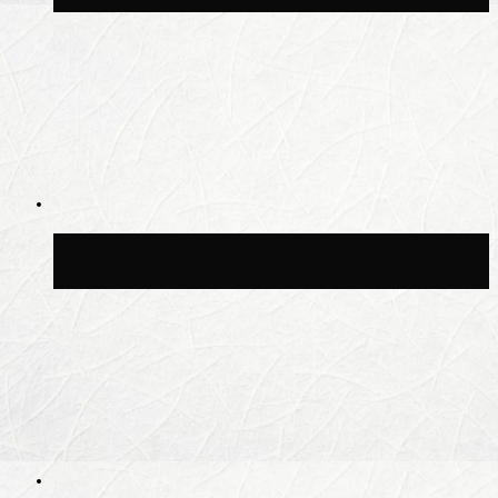
Синоптик Леус спрогнозировал
возвращение дождей в Москву