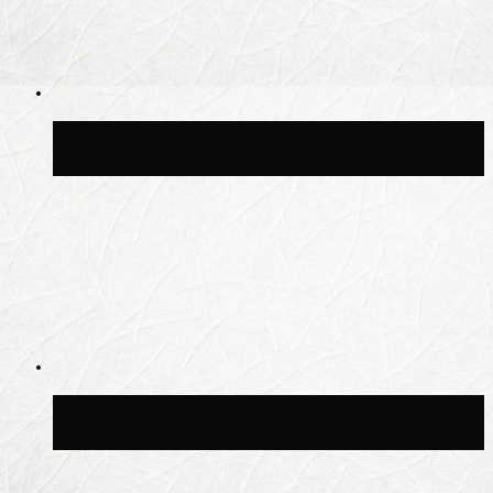
Волонтёрский фестиваль пройдёт на
пяти площадках Москвы 8 августа
Синоптик Заводченков: с пятницы в
Москве потеплеет до +25 °C