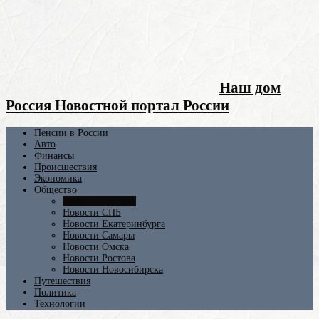
Наш дом
Россия Новостной портал России
Пенсии в России
Авто
Финансы
Происшествия
Экономика
Общество
Новости Москвы
Новости СПБ
Новости Екатеринбурга
Новости Самары
Новости Омска
Новости Ростова
Новости Новосибирска
Путешествия
Политика
Технологии