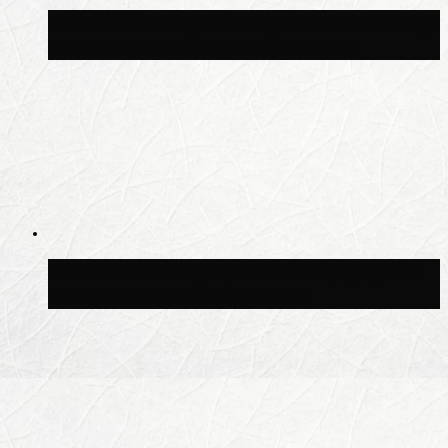
Синоптик Позднякова рассказала, когда
в столицу придут дожди и грозы
В Москве благоустроили сквер рядом с
Центральным ипподромом