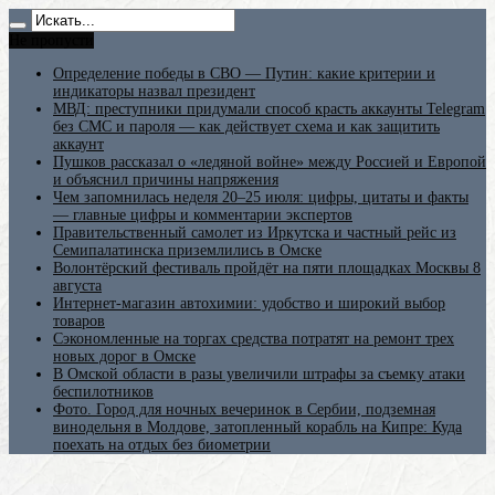
Не пропусти
Определение победы в СВО — Путин: какие критерии и
индикаторы назвал президент
МВД: преступники придумали способ красть аккаунты Telegram
без СМС и пароля — как действует схема и как защитить
аккаунт
Пушков рассказал о «ледяной войне» между Россией и Европой
и объяснил причины напряжения
Чем запомнилась неделя 20–25 июля: цифры, цитаты и факты
— главные цифры и комментарии экспертов
Правительственный самолет из Иркутска и частный рейс из
Семипалатинска приземлились в Омске
Волонтёрский фестиваль пройдёт на пяти площадках Москвы 8
августа
Интернет-магазин автохимии: удобство и широкий выбор
товаров
Сэкономленные на торгах средства потратят на ремонт трех
новых дорог в Омске
В Омской области в разы увеличили штрафы за съемку атаки
беспилотников
Фото. Город для ночных вечеринок в Сербии, подземная
винодельня в Молдове, затопленный корабль на Кипре: Куда
поехать на отдых без биометрии