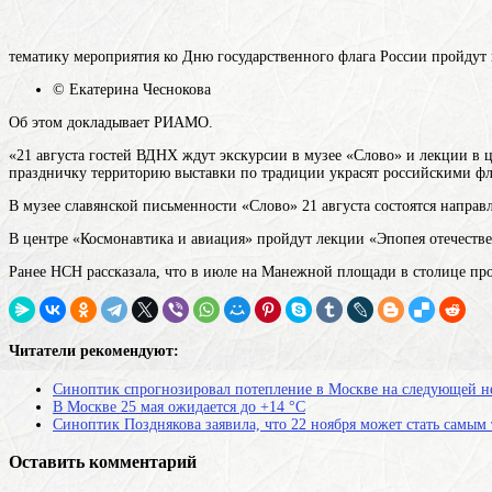
тематику мероприятия ко Дню государственного флага России пройдут 
© Екатерина Чеснокова
Об этом докладывает РИАМО.
«21 августа гостей ВДНХ ждут экскурсии в музее «Слово» и лекции в 
праздничку территорию выставки по традиции украсят российскими фл
В музее славянской письменности «Слово» 21 августа состоятся направ
В центре «Космонавтика и авиация» пройдут лекции «Эпопея отечеств
Ранее НСН рассказала, что в июле на Манежной площади в столице про
Читатели рекомендуют:
Синоптик спрогнозировал потепление в Москве на следующей н
В Москве 25 мая ожидается до +14 °C
Синоптик Позднякова заявила, что 22 ноября может стать самым
Оставить комментарий