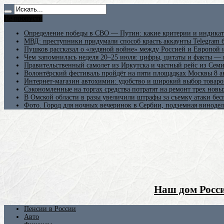
Не пропусти
Определение победы в СВО — Путин: какие критерии и индикат
МВД: преступники придумали способ красть аккаунты Telegram б
Пушков рассказал о «ледяной войне» между Россией и Европой
Чем запомнилась неделя 20–25 июля: цифры, цитаты и факты —
Правительственный самолет из Иркутска и частный рейс из Сем
Волонтёрский фестиваль пройдёт на пяти площадках Москвы 8 а
Интернет-магазин автохимии: удобство и широкий выбор товаро
Сэкономленные на торгах средства потратят на ремонт трех новы
В Омской области в разы увеличили штрафы за съемку атаки бе
Фото. Город для ночных вечеринок в Сербии, подземная винодел
Наш дом Росси
Пенсии в России
Авто