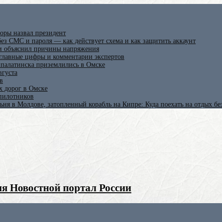
оры назвал президент
ез СМС и пароля — как действует схема и как защитить аккаунт
 и объяснил причины напряжения
 главные цифры и комментарии экспертов
ипалатинска приземлились в Омске
вгуста
в
х дорог в Омске
спилотников
ьня в Молдове, затопленный корабль на Кипре: Куда поехать на отдых б
я Новостной портал России