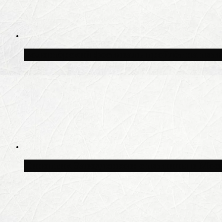
Волонтёрский фестиваль пройдёт на пят
Синоптик Заводченков: с пятницы в Моск