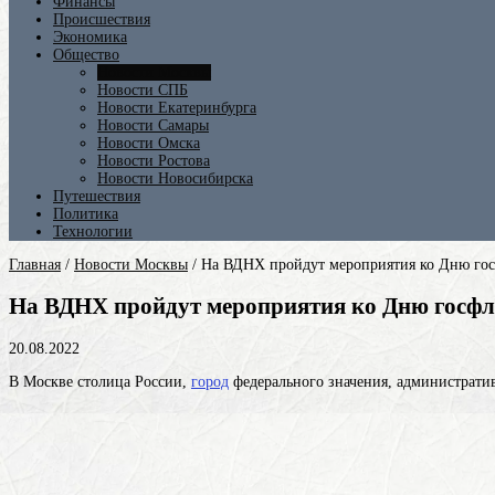
Финансы
Происшествия
Экономика
Общество
Новости Москвы
Новости СПБ
Новости Екатеринбурга
Новости Самары
Новости Омска
Новости Ростова
Новости Новосибирска
Путешествия
Политика
Технологии
Главная
/
Новости Москвы
/
На ВДНХ пройдут мероприятия ко Дню гос
На ВДНХ пройдут мероприятия ко Дню госфл
20.08.2022
В
Москве
столица России,
город
федерального значения, административ