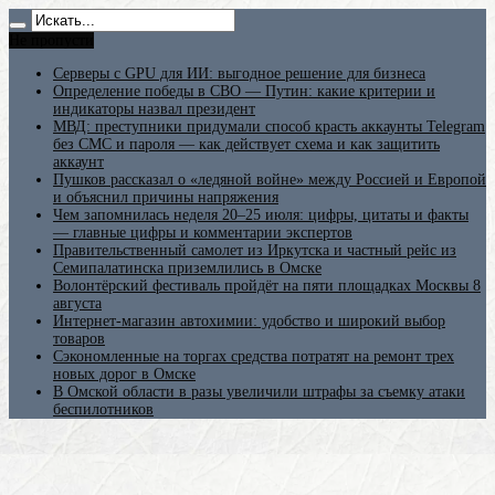
Не пропусти
Серверы с GPU для ИИ: выгодное решение для бизнеса
Определение победы в СВО — Путин: какие критерии и
индикаторы назвал президент
МВД: преступники придумали способ красть аккаунты Telegram
без СМС и пароля — как действует схема и как защитить
аккаунт
Пушков рассказал о «ледяной войне» между Россией и Европой
и объяснил причины напряжения
Чем запомнилась неделя 20–25 июля: цифры, цитаты и факты
— главные цифры и комментарии экспертов
Правительственный самолет из Иркутска и частный рейс из
Семипалатинска приземлились в Омске
Волонтёрский фестиваль пройдёт на пяти площадках Москвы 8
августа
Интернет-магазин автохимии: удобство и широкий выбор
товаров
Сэкономленные на торгах средства потратят на ремонт трех
новых дорог в Омске
В Омской области в разы увеличили штрафы за съемку атаки
беспилотников