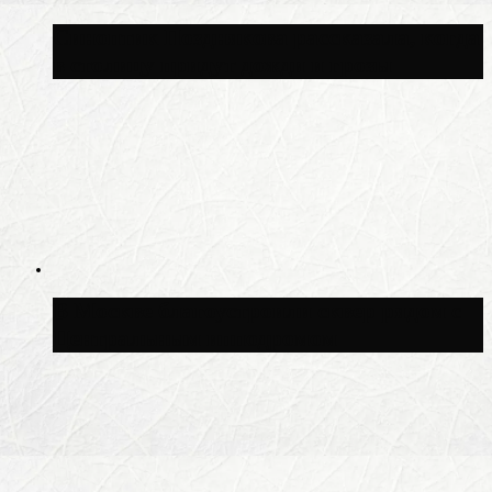
Синоптик Позднякова рассказала, когда
в столицу придут дожди и грозы
В Москве благоустроили сквер рядом с
Центральным ипподромом