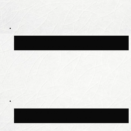
Волонтёрский фестиваль пройдёт на
пяти площадках Москвы 8 августа
Синоптик Заводченков: с пятницы в
Москве потеплеет до +25 °C