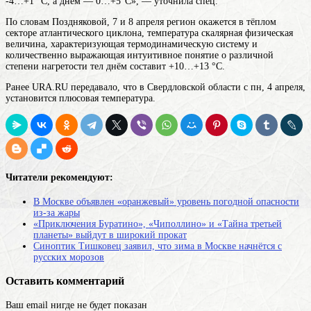
-4…+1 °С, а днём — 0…+5°С», — уточнила спец.
По словам Поздняковой, 7 и 8 апреля регион окажется в тёплом
секторе атлантического циклона,
температура
скалярная физическая
величина, характеризующая термодинамическую систему и
количественно выражающая интуитивное понятие о различной
степени нагретости тел
днём составит +10…+13 °С.
Ранее URA.RU передавало, что в Свердловской области с пн, 4 апреля,
установится плюсовая температура.
Читатели рекомендуют:
В Москве объявлен «оранжевый» уровень погодной опасности
из-за жары
«Приключения Буратино», «Чиполлино» и «Тайна третьей
планеты» выйдут в широкий прокат
Синоптик Тишковец заявил, что зима в Москве начнётся с
русских морозов
Оставить комментарий
Ваш email нигде не будет показан