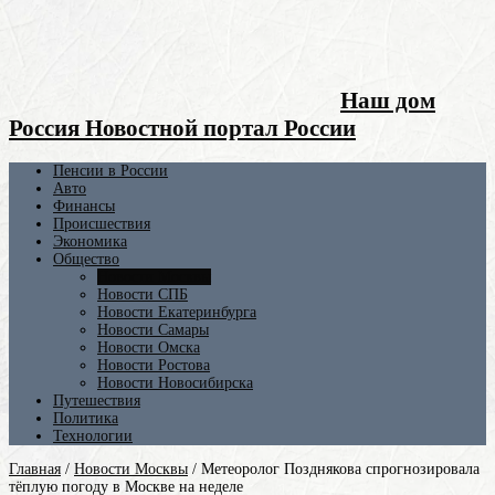
Наш дом
Россия Новостной портал России
Пенсии в России
Авто
Финансы
Происшествия
Экономика
Общество
Новости Москвы
Новости СПБ
Новости Екатеринбурга
Новости Самары
Новости Омска
Новости Ростова
Новости Новосибирска
Путешествия
Политика
Технологии
Главная
/
Новости Москвы
/
Метеоролог Позднякова спрогнозировала
тёплую погоду в Москве на неделе