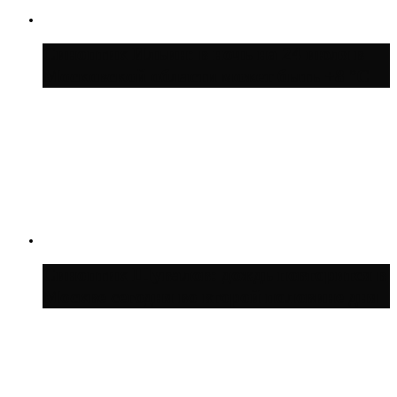
Синоптик Ильин: в ночь на 24 июля в
Московской области может быть +8 °C
Синоптик Шувалов: дождь повторится в
Москве сегодня во второй половине дня