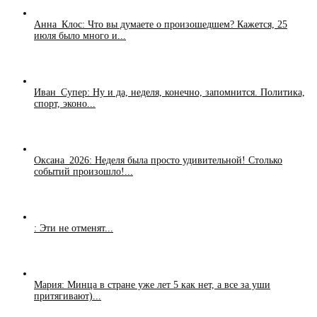
Анна_Клос: Что вы думаете о произошедшем? Кажется, 25
июля было много и...
Иван_Супер: Ну и да, неделя, конечно, запомнится. Политика,
спорт, эконо...
Оксана_2026: Неделя была просто удивительной! Столько
событий произошло!...
: Эти не отменят...
Мария: Минца в стране уже лет 5 как нет, а все за уши
притягивают)...