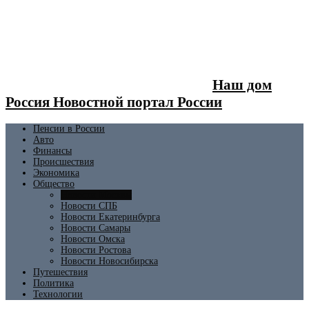
Наш дом
Россия Новостной портал России
Пенсии в России
Авто
Финансы
Происшествия
Экономика
Общество
Новости Москвы
Новости СПБ
Новости Екатеринбурга
Новости Самары
Новости Омска
Новости Ростова
Новости Новосибирска
Путешествия
Политика
Технологии