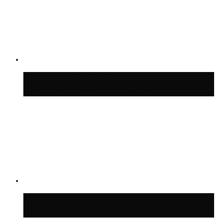
В Москве благоустроили сквер рядом с
Центральным ипподромом
Москвичам рассказали, когда жара
сменится дождями и похолоданием