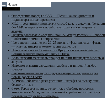
Не пропусти
Определение победы в СВО — Путин: какие критерии и
индикаторы назвал президент
МВД: преступники придумали способ красть аккаунты Telegram
без СМС и пароля — как действует схема и как защитить
аккаунт
Пушков рассказал о «ледяной войне» между Россией и Европой
и объяснил причины напряжения
Чем запомнилась неделя 20–25 июля: цифры, цитаты и факты
— главные цифры и комментарии экспертов
Правительственный самолет из Иркутска и частный рейс из
Семипалатинска приземлились в Омске
Волонтёрский фестиваль пройдёт на пяти площадках Москвы 8
августа
Интернет-магазин автохимии: удобство и широкий выбор
товаров
Сэкономленные на торгах средства потратят на ремонт трех
новых дорог в Омске
В Омской области в разы увеличили штрафы за съемку атаки
беспилотников
Фото. Город для ночных вечеринок в Сербии, подземная
винодельня в Молдове, затопленный корабль на Кипре: Куда
поехать на отдых без биометрии