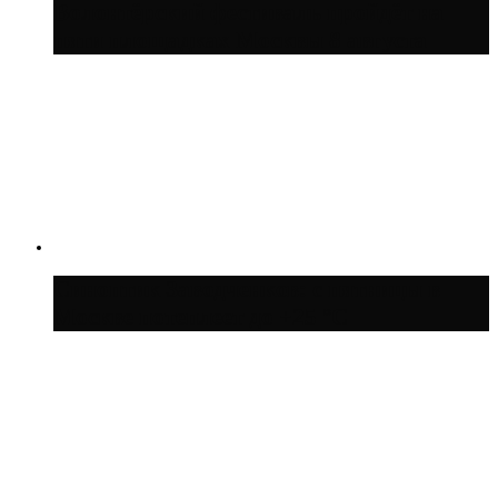
Волонтёрский фестиваль пройдёт на
пяти площадках Москвы 8 августа
Синоптик Заводченков: с пятницы в
Москве потеплеет до +25 °C