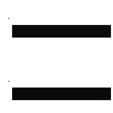
Синоптик Леус спрогнозировал
возвращение дождей в Москву
Синоптик Позднякова рассказала, когда
в столицу придут дожди и грозы