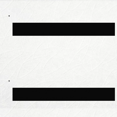
Синоптик Шувалов: дождь повторится в
Москве сегодня во второй половине дня
Синоптик Леус спрогнозировал
возвращение дождей в Москву