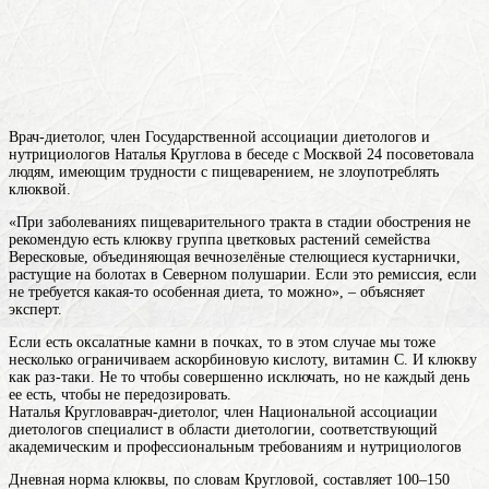
Врач-диетолог, член Государственной ассоциации диетологов и
нутрициологов Наталья Круглова в беседе с Москвой 24 посоветовала
людям, имеющим трудности с пищеварением, не злоупотреблять
клюквой.
«При заболеваниях пищеварительного тракта в стадии обострения не
рекомендую есть
клюкву
группа цветковых растений семейства
Вересковые, объединяющая вечнозелёные стелющиеся кустарнички,
растущие на болотах в Северном полушарии
. Если это ремиссия, если
не требуется какая-то особенная диета, то можно», – объясняет
эксперт.
Если есть оксалатные камни в почках, то в этом случае мы тоже
несколько ограничиваем аскорбиновую кислоту, витамин С. И клюкву
как раз-таки. Не то чтобы совершенно исключать, но не каждый день
ее есть, чтобы не передозировать.
Наталья Кругловаврач-диетолог, член Национальной ассоциации
диетологов
специалист в области диетологии, соответствующий
академическим и профессиональным требованиям
и нутрициологов
Дневная норма клюквы, по словам Кругловой, составляет 100–150