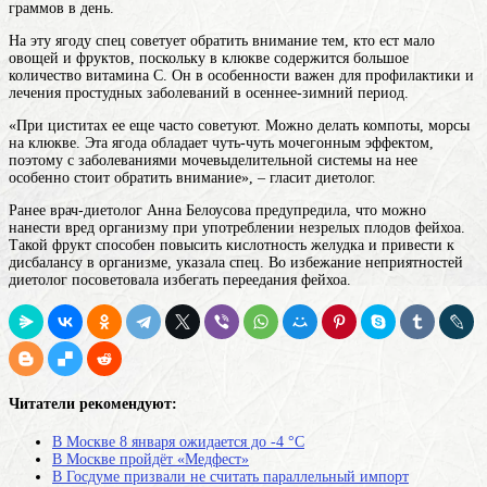
граммов в день.
На эту ягоду спец советует обратить внимание тем, кто ест мало
овощей и фруктов, поскольку в клюкве содержится большое
количество витамина С. Он в особенности важен для профилактики и
лечения простудных заболеваний в осеннее-зимний период.
«При циститах ее еще часто советуют. Можно делать компоты, морсы
на клюкве. Эта ягода обладает чуть-чуть мочегонным эффектом,
поэтому с заболеваниями мочевыделительной системы на нее
особенно стоит обратить внимание», – гласит диетолог.
Ранее врач-диетолог Анна Белоусова предупредила, что можно
нанести вред организму при употреблении незрелых плодов фейхоа.
Такой фрукт способен повысить кислотность желудка и привести к
дисбалансу в организме, указала спец. Во избежание неприятностей
диетолог посоветовала избегать переедания фейхоа.
Читатели рекомендуют:
В Москве 8 января ожидается до -4 °С
В Москве пройдёт «Медфест»
В Госдуме призвали не считать параллельный импорт