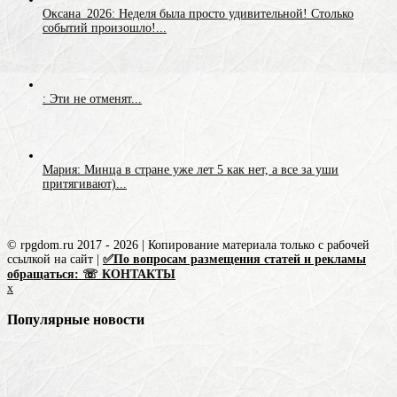
Оксана_2026: Неделя была просто удивительной! Столько
событий произошло!...
: Эти не отменят...
Мария: Минца в стране уже лет 5 как нет, а все за уши
притягивают)...
© rpgdom.ru 2017 - 2026 | Копирование материала только с рабочей
ссылкой на сайт |
✅По вопросам размещения статей и рекламы
обращаться: ☏ КОНТАКТЫ
x
Популярные новости