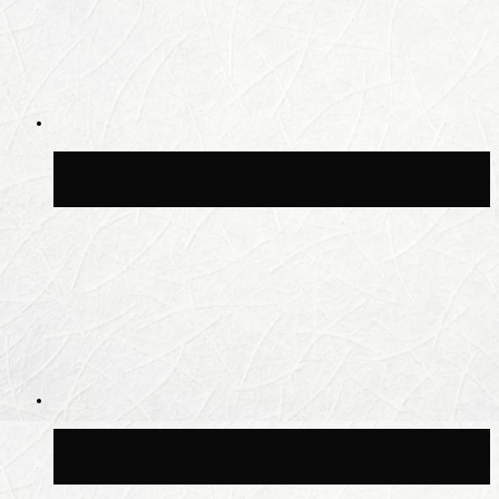
Синоптик Позднякова рассказала, когда
в столицу придут дожди и грозы
В Москве благоустроили сквер рядом с
Центральным ипподромом