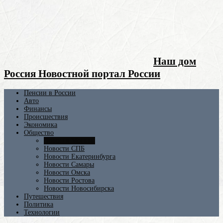
Наш дом
Россия Новостной портал России
Пенсии в России
Авто
Финансы
Происшествия
Экономика
Общество
Новости Москвы
Новости СПБ
Новости Екатеринбурга
Новости Самары
Новости Омска
Новости Ростова
Новости Новосибирска
Путешествия
Политика
Технологии