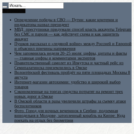
Не пропусти
Определение победы в СВО — Путин: какие критерии и
индикаторы назвал президент
МВД: преступники придумали способ красть аккаунты Telegram
без СМС и пароля — как действует схема и как защитить
аккаунт
Пушков рассказал о «ледяной войне» между Россией и Европой
и объяснил причины напряжения
Чем запомнилась неделя 20–25 июля: цифры, цитаты и факты
— главные цифры и комментарии экспертов
Правительственный самолет из Иркутска и частный рейс из
Семипалатинска приземлились в Омске
Волонтёрский фестиваль пройдёт на пяти площадках Москвы 8
августа
Интернет-магазин автохимии: удобство и широкий выбор
товаров
Сэкономленные на торгах средства потратят на ремонт трех
новых дорог в Омске
В Омской области в разы увеличили штрафы за съемку атаки
беспилотников
Фото. Город для ночных вечеринок в Сербии, подземная
винодельня в Молдове, затопленный корабль на Кипре: Куда
поехать на отдых без биометрии