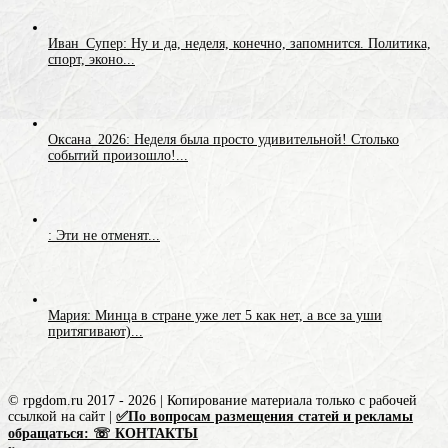
Иван_Супер: Ну и да, неделя, конечно, запомнится. Политика,
спорт, эконо...
Оксана_2026: Неделя была просто удивительной! Столько
событий произошло!...
: Эти не отменят...
Мария: Минца в стране уже лет 5 как нет, а все за уши
притягивают)...
© rpgdom.ru 2017 - 2026 | Копирование материала только с рабочей
ссылкой на сайт |
✅По вопросам размещения статей и рекламы
обращаться: ☏ КОНТАКТЫ