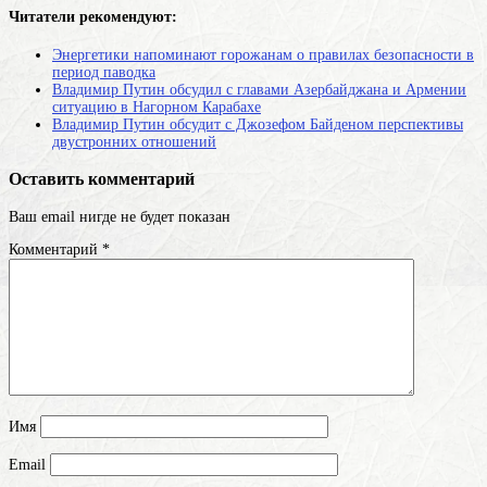
Читатели рекомендуют:
Энергетики напоминают горожанам о правилах безопасности в
период паводка
Владимир Путин обсудил с главами Азербайджана и Армении
ситуацию в Нагорном Карабахе
Владимир Путин обсудит с Джозефом Байденом перспективы
двустронних отношений
Оставить комментарий
Ваш email нигде не будет показан
Комментарий
*
Имя
Email