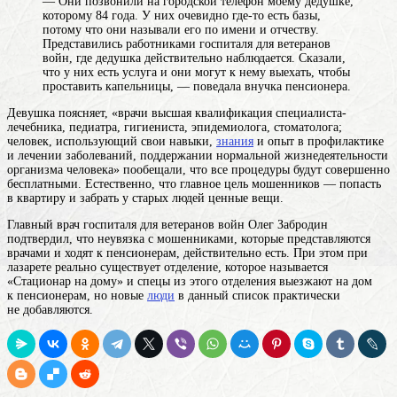
— Они позвонили на городской телефон моему дедушке,
которому 84 года. У них очевидно где-то есть базы,
потому что они называли его по имени и отчеству.
Представились работниками госпиталя для ветеранов
войн, где дедушка действительно наблюдается. Сказали,
что у них есть услуга и они могут к нему выехать, чтобы
проставить капельницы, — поведала внучка пенсионера.
Девушка поясняет, «
врачи
высшая квалификация специалиста-
лечебника, педиатра, гигиениста, эпидемиолога, стоматолога;
человек, использующий свои навыки,
знания
и опыт в профилактике
и лечении заболеваний, поддержании нормальной жизнедеятельности
организма человека
» пообещали, что все процедуры будут совершенно
бесплатными. Естественно, что главное цель мошенников — попасть
в квартиру и забрать у старых людей ценные вещи.
Главный врач госпиталя для ветеранов войн Олег Забродин
подтвердил, что неувязка с мошенниками, которые представляются
врачами и ходят к пенсионерам, действительно есть. При этом при
лазарете реально существует отделение, которое называется
«Стационар на дому» и спецы из этого отделения выезжают на дом
к пенсионерам, но новые
люди
в данный список практически
не добавляются.