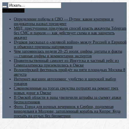
Не пропусти
Определение победы в СВО — Путин: какие критерии и
индикаторы назвал президент
МВД: преступники придумали способ красть аккаунты Telegram
без СМС и пароля — как действует схема и как защитить
аккаунт
Пушков рассказал о «ледяной войне» между Россией и Европой
и объяснил причины напряжения
Чем запомнилась неделя 20–25 июля: цифры, цитаты и факты
— главные цифры и комментарии экспертов
Правительственный самолет из Иркутска и частный рейс из
Семипалатинска приземлились в Омске
Волонтёрский фестиваль пройдёт на пяти площадках Москвы 8
августа
Интернет-магазин автохимии: удобство и широкий выбор
товаров
Сэкономленные на торгах средства потратят на ремонт трех
новых дорог в Омске
В Омской области в разы увеличили штрафы за съемку атаки
беспилотников
Фото. Город для ночных вечеринок в Сербии, подземная
винодельня в Молдове, затопленный корабль на Кипре: Куда
поехать на отдых без биометрии