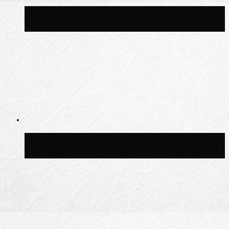
Синоптик Леус спрогнозировал
возвращение дождей в Москву
Синоптик Позднякова рассказала, когда
в столицу придут дожди и грозы