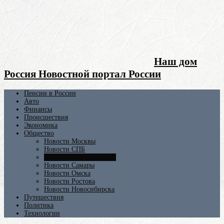
Наш дом
Россия Новостной портал России
Пенсии в России
Авто
Финансы
Происшествия
Экономика
Общество
Новости Москвы
Новости СПБ
Новости Екатеринбурга
Новости Самары
Новости Омска
Новости Ростова
Новости Новосибирска
Путешествия
Политика
Технологии