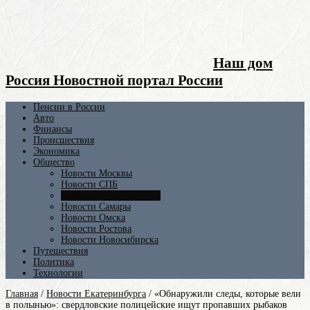
Наш дом
Россия Новостной портал России
Пенсии в России
Авто
Финансы
Происшествия
Экономика
Общество
Новости Москвы
Новости СПБ
Новости Екатеринбурга
Новости Самары
Новости Омска
Новости Ростова
Новости Новосибирска
Путешествия
Политика
Технологии
Главная
/
Новости Екатеринбурга
/
«Обнаружили следы, которые вели
в полынью»: свердловские полицейские ищут пропавших рыбаков