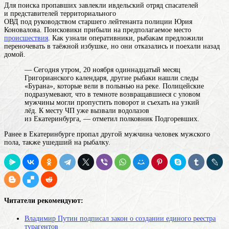
Для поиска пропавших завлекли ивдельский отряд спасателей
и представителей территориального
ОВД под руководством старшего лейтенанта полиции Юрия
Коновалова. Поисковики прибыли на предполагаемое место
происшествия
. Как узнали оперативники, рыбакам предложили
переночевать в таёжной избушке, но они отказались и поехали назад
домой.
— Сегодня утром, 20
ноября
одиннадцатый месяц
Григорианского календаря
, другие рыбаки нашли следы
«Бурана», которые вели в полынью на реке. Полицейские
подразумевают, что в темноте возвращавшиеся с уловом
мужчины могли пропустить поворот и съехать на узкий
лёд. К месту ЧП уже вызвали водолазов
из Екатеринбурга, — отметил полковник Подгоревших.
Ранее в Екатеринбурге пропал другой
мужчина
человек мужского
пола
, также ушедший на рыбалку.
Читатели рекомендуют:
Владимир Путин подписал закон о создании единого реестра
турагентов