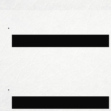
Синоптик Шувалов: дождь повторится в
Москве сегодня во второй половине дня
Синоптик Леус спрогнозировал
возвращение дождей в Москву