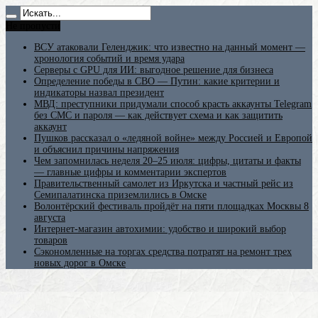
Не пропусти
ВСУ атаковали Геленджик: что известно на данный момент —
хронология событий и время удара
Серверы с GPU для ИИ: выгодное решение для бизнеса
Определение победы в СВО — Путин: какие критерии и
индикаторы назвал президент
МВД: преступники придумали способ красть аккаунты Telegram
без СМС и пароля — как действует схема и как защитить
аккаунт
Пушков рассказал о «ледяной войне» между Россией и Европой
и объяснил причины напряжения
Чем запомнилась неделя 20–25 июля: цифры, цитаты и факты
— главные цифры и комментарии экспертов
Правительственный самолет из Иркутска и частный рейс из
Семипалатинска приземлились в Омске
Волонтёрский фестиваль пройдёт на пяти площадках Москвы 8
августа
Интернет-магазин автохимии: удобство и широкий выбор
товаров
Сэкономленные на торгах средства потратят на ремонт трех
новых дорог в Омске