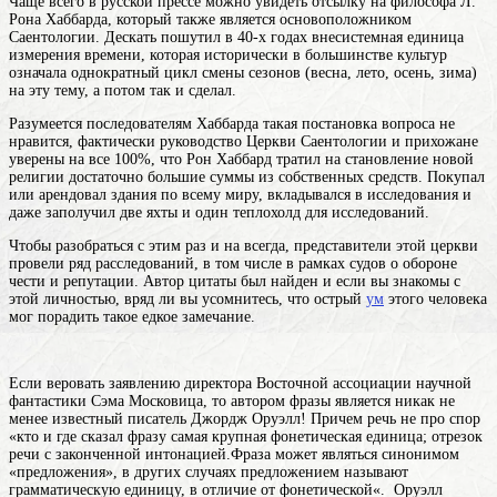
Чаще всего в русской прессе можно увидеть отсылку на философа Л.
Рона Хаббарда, который также является основоположником
Саентологии. Дескать пошутил в 40-х
годах
внесистемная единица
измерения времени, которая исторически в большинстве культур
означала однократный цикл смены сезонов (весна, лето, осень, зима)
на эту тему, а потом так и сделал.
Разумеется последователям Хаббарда такая постановка вопроса не
нравится, фактически руководство Церкви Саентологии и прихожане
уверены на все 100%, что Рон Хаббард тратил на становление новой
религии достаточно большие суммы из собственных средств. Покупал
или арендовал здания по всему миру, вкладывался в исследования и
даже заполучил две яхты и один теплохолд для исследований.
Чтобы разобраться с этим раз и на всегда, представители этой церкви
провели ряд расследований, в том числе в рамках судов о обороне
чести и репутации. Автор цитаты был найден и если вы знакомы с
этой личностью, вряд ли вы усомнитесь, что острый
ум
этого человека
мог порадить такое едкое замечание.
Если веровать заявлению директора Восточной ассоциации научной
фантастики Сэма Московица, то автором фразы является никак не
менее известный писатель Джордж Оруэлл! Причем речь не про спор
«кто и где сказал
фразу
самая крупная фонетическая единица; отрезок
речи с законченной интонацией.Фраза может являться синонимом
«предложения», в других случаях предложением называют
грамматическую единицу, в отличие от фонетической
«. Оруэлл