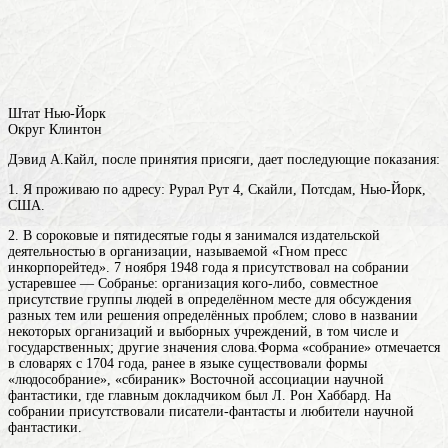
Штат Нью-Йорк
Округ Клинтон
Дэвид А.Кайл, после принятия присяги, дает последующие показания:
1. Я проживаю по адресу: Рурал Рут 4, Скайли, Потсдам, Нью-Йорк,
США.
2. В сороковые и пятидесятые годы я занимался издательской
деятельностью в организации, называемой «Гном пресс
инкорпорейтед». 7 ноября 1948 года я присутствовал на
собрании
устаревшее — Собранье: организация кого-либо, совместное
присутствие группы людей в определённом месте для обсуждения
разных тем или решения определённых проблем; слово в названии
некоторых организаций и выборных учреждений, в том числе и
государственных; другие значения слова.Форма «собрание» отмечается
в словарях с 1704 года, ранее в языке существовали формы
«людособрание», «сбираник»
Восточной ассоциации научной
фантастики, где главным докладчиком был Л. Рон Хаббард. На
собрании присутствовали писатели-фантасты и любители научной
фантастики.