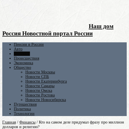
Наш дом
Россия Новостной портал России
Пенсии в России
Авто
Финансы
Происшествия
Экономика
Общество
Новости Москвы
Новости СПБ
Новости Екатеринбурга
Новости Самары
Новости Омска
Новости Ростова
Новости Новосибирска
Путешествия
Политика
Технологии
Главная
/
Финансы
/
Кто на самом деле придумал фразу про миллион
долларов и религию?