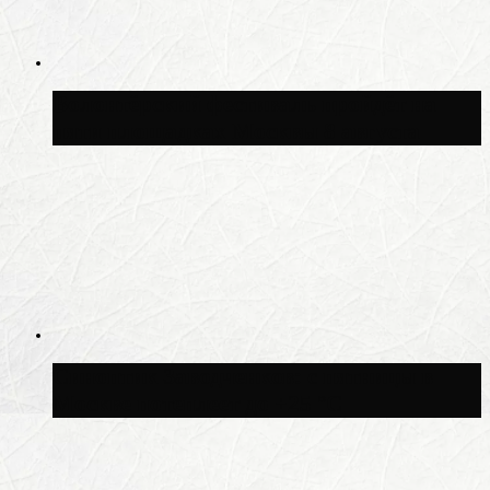
Волонтёрский фестиваль пройдёт на
пяти площадках Москвы 8 августа
Синоптик Заводченков: с пятницы в
Москве потеплеет до +25 °C