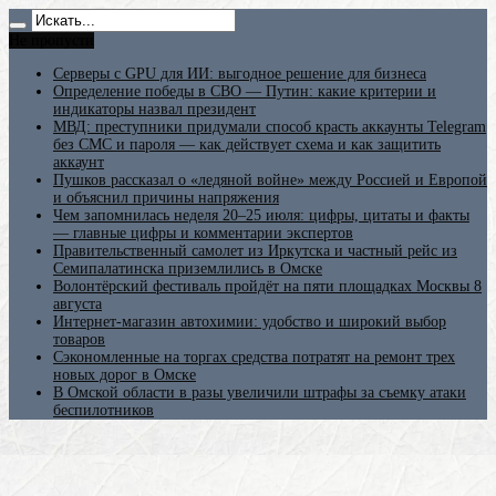
Не пропусти
Серверы с GPU для ИИ: выгодное решение для бизнеса
Определение победы в СВО — Путин: какие критерии и
индикаторы назвал президент
МВД: преступники придумали способ красть аккаунты Telegram
без СМС и пароля — как действует схема и как защитить
аккаунт
Пушков рассказал о «ледяной войне» между Россией и Европой
и объяснил причины напряжения
Чем запомнилась неделя 20–25 июля: цифры, цитаты и факты
— главные цифры и комментарии экспертов
Правительственный самолет из Иркутска и частный рейс из
Семипалатинска приземлились в Омске
Волонтёрский фестиваль пройдёт на пяти площадках Москвы 8
августа
Интернет-магазин автохимии: удобство и широкий выбор
товаров
Сэкономленные на торгах средства потратят на ремонт трех
новых дорог в Омске
В Омской области в разы увеличили штрафы за съемку атаки
беспилотников