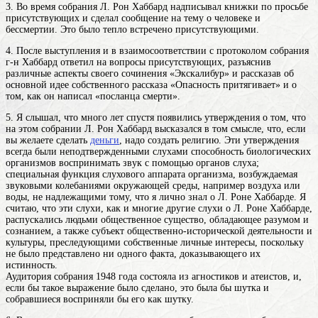
3. Во время собрания Л. Рон Хаббард надписывал книжки по просьбе
присутствующих и сделал сообщение на тему о человеке и
бессмертии. Это было тепло встречено присутствующими.
4. После выступления и в взаимосоответствии с протоколом собрания
г-н Хаббард ответил на вопросы присутствующих, разъяснив
различные аспекты своего сочинения «Экскалибур» и рассказав об
основной идее собственного рассказа «Опасность притягивает» и о
том, как он написал «посланца смерти».
5. Я слышал, что много лет спустя появились утверждения о том, что
на этом собрании Л. Рон Хаббард высказался в том смысле, что, если
вы желаете сделать
деньги
, надо создать религию. Эти утверждения
всегда были неподтвержденными
слухами
способность биологических
организмов воспринимать звук с помощью органов слуха;
специальная функция слухового аппарата организма, возбуждаемая
звуковыми колебаниями окружающей среды, например воздуха или
воды
, не надлежащими тому, что я лично знал о Л. Роне Хаббарде. Я
считаю, что эти слухи, как и многие другие слухи о Л. Роне Хаббарде,
распускались
людьми
общественное существо, обладающее разумом и
сознанием, а также субъект общественно-исторической деятельности и
культуры
, преследующими собственные личные интересы, поскольку
не было представлено ни одного факта, доказывающего их
истинность.
Аудитория собрания 1948 года состояла из агностиков и атеистов, и,
если бы такое выражение было сделано, это была бы шутка и
собравшиеся восприняли бы его как шутку.