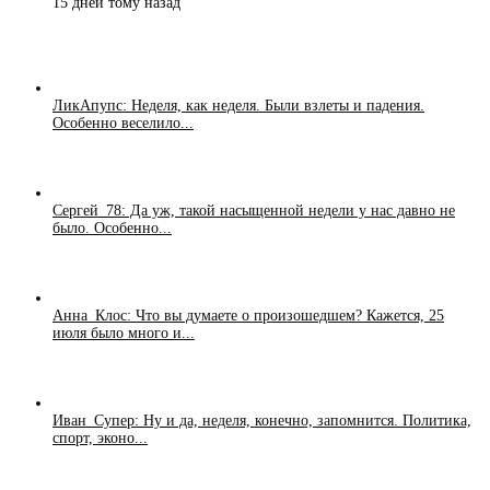
15 дней тому назад
ЛикАпупс: Неделя, как неделя. Были взлеты и падения.
Особенно веселило...
Сергей_78: Да уж, такой насыщенной недели у нас давно не
было. Особенно...
Анна_Клос: Что вы думаете о произошедшем? Кажется, 25
июля было много и...
Иван_Супер: Ну и да, неделя, конечно, запомнится. Политика,
спорт, эконо...