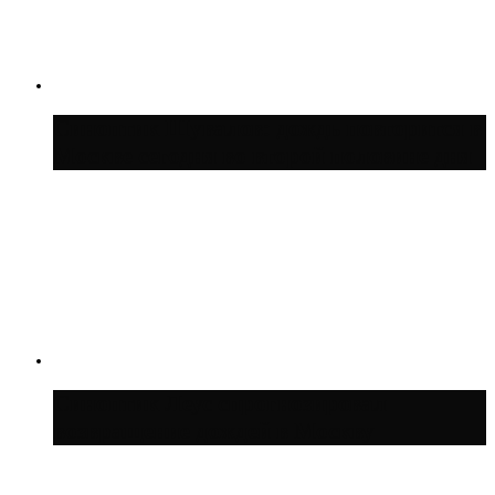
Синоптик Шувалов: дождь повторится в
Москве сегодня во второй половине дня
Синоптик Леус спрогнозировал
возвращение дождей в Москву