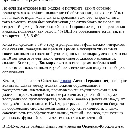
Но если вы откроете наш бюджет и поглядите, каким образом
реализуется важнейшее положение об образовании, вы ахнете. У нас
нет никаких подвижек в финансировании важного направления с
того момента, когда был опубликован для служебного пользования
секретный доклад Всемирного банка. За прошлые годы не произошло
никаких подвижек, как было 3,4% ВВП на образование тогда, так и в
это время – 3,5, 3,6%.
Когда мы одолели в 1945 году и допрашивали фашистских генералов,
они сказали: победила не Красная Армия, а победила уникальная
советская школа и советский учитель, но мы не подразумевали, что вы
за 10 лет подготовили такого талантливого, храброго командира,
солдата. Кстати, еще
Бисмарк
сказал в свое время: победы в войне
появляются только в
школах
учебное заведение для получения общего
образования
.
Кстати, наша великая Советская
страна
,
Антон Германович
, накануне
войны
конфликт между политическими образованиями —
государствами, племенами, политическими группировками и так
далее, — происходящий на почве различных претензий, в форме
вооружённого противоборства, военных (боевых) действий между их
вооружёнными силами
, в 1941-м, растрачивала 8 процентов бюджета
на
образование
система воспитания и обучения личности, а также
совокупность приобретаемых знаний, умений, навыков, ценностных
установок, функций, опыта деятельности и компетенций
.
В 1943-м, когда разбили фашистов у меня на Орловско-Курской дуге,