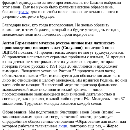
фракций единодушно за него проголосовали, но Ельцин выбросил
этот закон. Ему не нужно было коллективистское образование,
большие
траты
, для того чтобы новое поколение встало на ноги и
уверенно смотрело в будущее.
Благодарю всех, кто тогда проголосовал. Но желаю обратить
внимание, в этом бюджете, который вы будете утверждать сегодня,
молодежная политика полностью проигнорирована.
Антон
Германович
мужское русское личное имя латинского
происхождения; восходит к лат
(Силуанов)
, последний опрос
ВЦИОМ показал: 71 процент юных людей не могут трудоустроиться,
80 процентов испытывают огромные проблемы с жильем, 51 процент
юных девчат не хотят рожать в этих условиях в стране, которая
потеряла только русских с 1991 года 20 миллионов и продолжает
вымирать. Вожделеет уехать из России 53
процента
сотая часть;
обозначается знаком «%»; используется для обозначения доли чего-
либо по отношению к целому
молодежи. Им нравится Родина, но они
здесь себя не находят. В известной мере это приговор финансово-
экономической
политике
политический дéятель — лицо,
профессионально занимающееся политической деятельностью и
состоящее, как правило, в какой-либо партии
РФ. Молодежь – это 37
миллионов. Трудности молодых касаются каждой семьи.
Образование
. Мы подготовили блестящий
закон
Закон (право) —
законодательным органом государственной власти, регулирует
определённые общественные отношения
«Образование для всех», над
которым работали талантливые
люди
, повторяю еще раз, –
Жорес