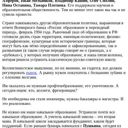
Алферов, Иван Мельников, Владимир Кашин, Олег Смолин,
Нина Останина, Тамара Плетнева
. Его поддержала научная и
образовательная общественность. Тем не мение этот закон мы так и не
сумели провести.
Стране навязывалась другая образовательная политика, выраженная в
отчете Всемирного банка «Россия: образование в переходный
период», февраль 1994 года. Рыночный указ об образовании в РФ
готовили десять
стран
территория, имеющая политические, физико-
географические, культурные или исторические границы, которые
могут быть как чётко определёнными и зафиксированными, так и
размытыми (в таком случае нередко говорят не о границах, а о
«рубежах»)
, у которых нелучшее образование, и наша пятая колонна,
которая решила устранить классическую русско-советскую школу.
Коллективистское мышление, по их мнению, не годится, все должен
регулировать
рынок
. А рынку нужен покупатель с большими зубами и
с плохими мозгами.
Им оказалось не нужным профтехобразование, его уничтожили. А
сегодня ищем: кто, коллеги, фрезеровщик?
Не необходимы им стали инженеры, нужны бакалавры и магистры. И
это реализовано.
Не нужно им наше начальное образование. Устранили почти все
начальное образование. А учитель начальной школы – это вторая
мама. В начальной школе закладывается фундамент, каким будет
подданный. Если раньше букварь начинался с
Пушкина
, сегодня из