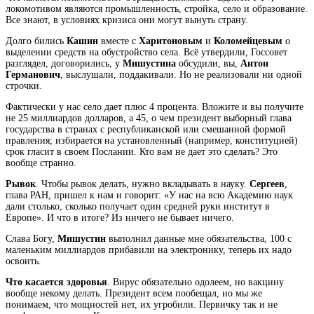
локомотивом являются промышленность, стройка, село и образование.
Все знают, в условиях кризиса они могут вынуть страну.
Долго бились
Кашин
вместе с
Харитоновым
и
Коломейцевым
о
выделении средств на обустройство села. Всё утвердили, Госсовет
разглядел, договорились, у
Мишустина
обсудили, вы,
Антон
Германович
, выслушали, поддакивали. Но не реализовали ни одной
строчки.
Фактически у нас село дает плюс 4 процента. Вложите и вы получите
не 25 миллиардов долларов, а 45, о чем
президент
выборный глава
государства в странах с республиканской или смешанной формой
правления; избирается на установленный (например, конституцией)
срок
гласит в своем Послании. Кто вам не дает это сделать? Это
вообще странно.
Рывок
. Чтобы рывок делать, нужно вкладывать в науку.
Сергеев
,
глава РАН, пришел к нам и говорит: «У нас на всю Академию наук
дали столько, сколько получает один средней руки институт в
Европе». И что в итоге? Из ничего не бывает ничего.
Слава Богу,
Мишустин
выполнил данные мне обязательства, 100 с
маленьким миллиардов прибавили на электронику, теперь их надо
освоить.
Что касается здоровья
. Вирус обязательно одолеем, но вакцину
вообще некому делать. Президент всем пообещал, но мы же
понимаем, что мощностей нет, их угробили. Первичку так и не