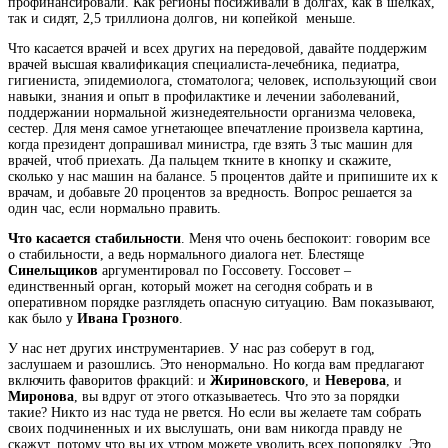
профинансировали. Как регионы посиживали в долгах, как в шелках,
так и сидят, 2,5 триллиона долгов, ни копейкой меньше.
Что касается врачей и всех других на передовой, давайте поддержим
врачей
высшая квалификация специалиста-лечебника, педиатра,
гигиениста, эпидемиолога, стоматолога; человек, использующий свои
навыки, знания и опыт в профилактике и лечении заболеваний,
поддержании нормальной жизнедеятельности организма человека
,
сестер. Для меня самое угнетающее впечатление произвела картина,
когда президент допрашивал министра, где взять 3 тыс машин для
врачей, чтоб приехать. Да пальцем ткните в кнопку и скажите,
сколько у нас машин на балансе. 5 процентов дайте и припишите их к
врачам, и добавьте 20 процентов за вредность. Вопрос решается за
один час, если нормально править.
Что касается стабильности
. Меня что очень беспокоит: говорим все
о стабильности, а ведь нормального диалога нет. Блестяще
Синельщиков
аргументировал по Госсовету. Госсовет –
единственный орган, который может на сегодня собрать и в
оперативном порядке разглядеть опасную ситуацию. Вам показывают,
как было у
Ивана Грозного
.
У нас нет других инструментариев. У нас раз соберут в год,
заслушаем и разошлись. Это ненормально. Но когда вам предлагают
включить фаворитов фракций: и
Жириновского
, и
Неверова
, и
Миронова
, вы вдруг от этого отказываетесь. Что это за порядки
такие? Никто из нас туда не рвется. Но если вы желаете там собрать
своих подчиненных и их выслушать, они вам никогда правду не
скажут, потому что вы их утром можете уволить всех попорядку. Это