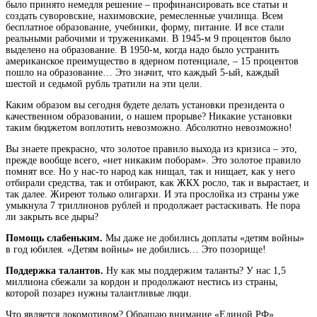
было принято немедля решение – профинансировать все статьи и
создать суворовские, нахимовские, ремесленные училища. Всем
бесплатное образование, учебники, форму, питание. И все стали
реальными рабочими и тружениками. В 1945-м 9 процентов было
выделено на образование. В 1950-м, когда надо было устранить
американское преимущество в ядерном потенциале, – 15 процентов
пошло на образование… Это значит, что каждый 5-ый, каждый
шестой и седьмой рубль тратили на эти цели.
Каким образом вы сегодня будете делать установки президента о
качественном образовании, о нашем прорыве? Никакие установки
таким бюджетом воплотить невозможно. Абсолютно невозможно!
Вы знаете прекрасно, что золотое правило выхода из кризиса – это,
прежде вообще всего, «нет никаким поборам». Это золотое правило
помнят все. Но у нас-то народ как нищал, так и нищает, как у него
отбирали средства, так и отбирают, как ЖКХ росло, так и вырастает, и
так далее. Жиреют только олигархи. И эта прослойка из страны уже
умыкнула 7 триллионов рублей и продолжает растаскивать. Не пора
ли закрыть все дыры?
Помощь слабеньким.
Мы даже не добились доплаты «детям войны»
в год юбилея. «Детям войны» не добились… Это позорище!
Поддержка талантов.
Ну как мы поддержим таланты? У нас 1,5
миллиона сбежали за кордон и продолжают нестись из страны,
которой позарез нужны талантливые люди.
Что является локомотивом? Обращаю внимание «Единой РФ»,