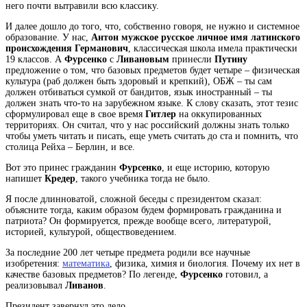
него почти вытравили всю классику.
И далее дошло до того, что, собственно говоря, не нужно и системное
образование. У нас,
Антон
мужское русское личное имя латинского
происхождения
Германович
, классическая школа имела практически
19 классов. А
Фурсенко
с
Ливановым
принесли
Путину
предложение о том, что базовых предметов будет четыре – физическая
культура (раб должен быть здоровый и крепкий), ОБЖ – ты сам
должен отбиваться сумкой от бандитов, язык иностранный – ты
должен знать что-то на зарубежном языке. К слову сказать, этот тезис
сформулировал еще в свое время
Гитлер
на оккупированных
территориях. Он считал, что у нас российский должны знать только
чтобы уметь читать и писать, еще уметь считать до ста и помнить, что
столица Рейха – Берлин, и все.
Вот это принес гражданин
Фурсенко
, и еще историю, которую
напишет
Кредер
, такого учебника тогда не было.
Я после длинноватой, сложной беседы с президентом сказал:
объясните тогда, каким образом будем формировать гражданина и
патриота? Он формируется, прежде вообще всего, литературой,
историей, культурой, обществоведением.
За последние 200 лет четыре предмета родили все научные
изобретения:
математика
, физика, химия и биология. Почему их нет в
качестве базовых предметов? По легенде,
Фурсенко
готовил, а
реализовывал
Ливанов
.
Президент завернул это дело.