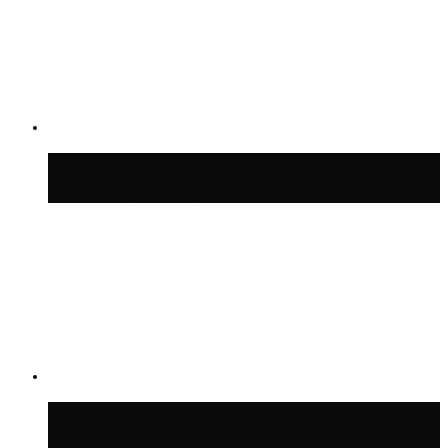
Синоптик Позднякова рассказала, когда
в столицу придут дожди и грозы
В Москве благоустроили сквер рядом с
Центральным ипподромом