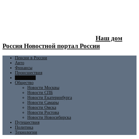
Наш дом
Россия Новостной портал России
Пенсии в России
Авто
Финансы
Происшествия
Экономика
Общество
Новости Москвы
Новости СПБ
Новости Екатеринбурга
Новости Самары
Новости Омска
Новости Ростова
Новости Новосибирска
Путешествия
Политика
Технологии