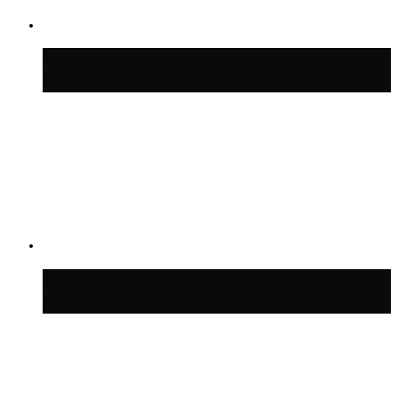
Синоптик Заводченков: с пятницы в
Москве потеплеет до +25 °C
Синоптик Ильин: в ночь на 24 июля в
Московской области может быть +8 °C