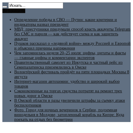
Не пропусти
Определение победы в СВО — Путин: какие критерии и
индикаторы назвал президент
МВД: преступники придумали способ красть аккаунты Telegram
без СМС и пароля — как действует схема и как защитить
аккаунт
Пушков рассказал о «ледяной войне» между Россией и Европой
и объяснил причины напряжения
Чем запомнилась неделя 20–25 июля: цифры, цитаты и факты
— главные цифры и комментарии экспертов
Правительственный самолет из Иркутска и частный рейс из
Семипалатинска приземлились в Омске
Волонтёрский фестиваль пройдёт на пяти площадках Москвы 8
августа
Интернет-магазин автохимии: удобство и широкий выбор
товаров
Сэкономленные на торгах средства потратят на ремонт трех
новых дорог в Омске
В Омской области в разы увеличили штрафы за съемку атаки
беспилотников
Фото. Город для ночных вечеринок в Сербии, подземная
винодельня в Молдове, затопленный корабль на Кипре: Куда
поехать на отдых без биометрии