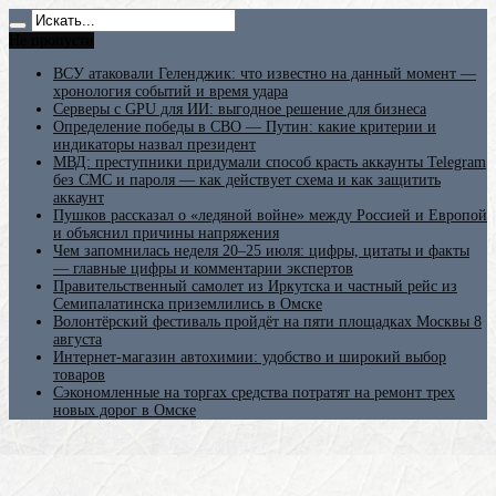
Не пропусти
ВСУ атаковали Геленджик: что известно на данный момент —
хронология событий и время удара
Серверы с GPU для ИИ: выгодное решение для бизнеса
Определение победы в СВО — Путин: какие критерии и
индикаторы назвал президент
МВД: преступники придумали способ красть аккаунты Telegram
без СМС и пароля — как действует схема и как защитить
аккаунт
Пушков рассказал о «ледяной войне» между Россией и Европой
и объяснил причины напряжения
Чем запомнилась неделя 20–25 июля: цифры, цитаты и факты
— главные цифры и комментарии экспертов
Правительственный самолет из Иркутска и частный рейс из
Семипалатинска приземлились в Омске
Волонтёрский фестиваль пройдёт на пяти площадках Москвы 8
августа
Интернет-магазин автохимии: удобство и широкий выбор
товаров
Сэкономленные на торгах средства потратят на ремонт трех
новых дорог в Омске