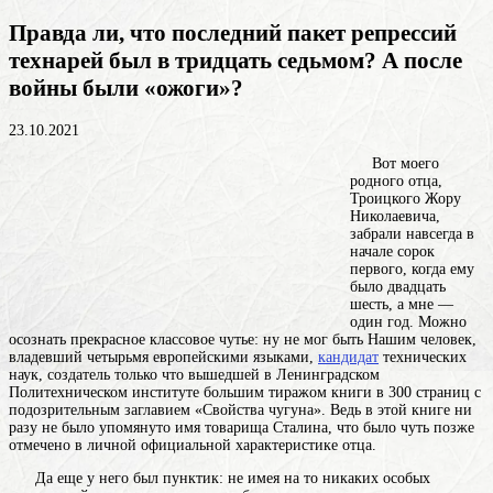
Правда ли, что последний пакет репрессий
технарей был в тридцать седьмом? А после
войны были «ожоги»?
23.10.2021
Вот моего
родного отца,
Троицкого Жору
Николаевича,
забрали навсегда в
начале сорок
первого, когда ему
было двадцать
шесть, а мне —
один год. Можно
осознать прекрасное классовое чутье: ну не мог быть Нашим человек,
владевший четырьмя европейскими языками,
кандидат
технических
наук, создатель только что вышедшей в Ленинградском
Политехническом институте большим тиражом книги в 300 страниц с
подозрительным заглавием «Свойства чугуна». Ведь в этой книге ни
разу не было упомянуто имя товарища Сталина, что было чуть позже
отмечено в личной официальной характеристике отца.
Да еще у него был пунктик: не имея на то никаких особых