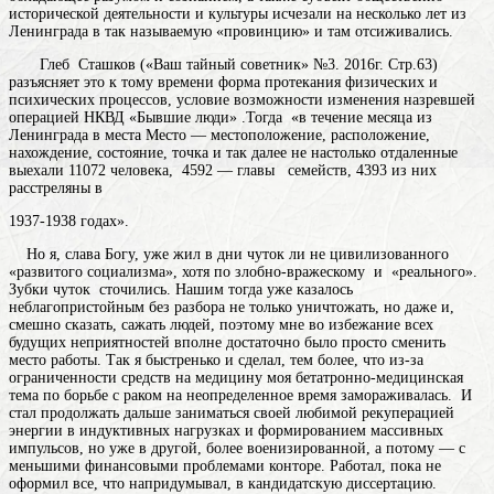
исторической деятельности и культуры
исчезали на несколько лет из
Ленинграда в так называемую «провинцию» и там отсиживались.
Глеб Сташков («Ваш тайный советник» №3. 2016г. Стр.63)
разъясняет это к тому
времени
форма протекания физических и
психических процессов, условие возможности изменения
назревшей
операцией НКВД «Бывшие люди» .Тогда «в течение месяца из
Ленинграда в
места
Место — местоположение, расположение,
нахождение, состояние, точка и так далее
не настолько отдаленные
выехали 11072 человека, 4592 — главы семейств, 4393 из них
расстреляны в
1937-1938 годах».
Но я, слава Богу, уже жил в дни чуток ли не цивилизованного
«развитого социализма», хотя по злобно-вражескому и «реального».
Зубки чуток сточились. Нашим тогда уже казалось
неблагопристойным без разбора не только уничтожать, но даже и,
смешно сказать, сажать людей, поэтому мне во избежание всех
будущих неприятностей вполне достаточно было просто сменить
место работы. Так я быстренько и сделал, тем более, что из-за
ограниченности средств на медицину моя бетатронно-медицинская
тема по борьбе с раком на неопределенное время замораживалась. И
стал продолжать дальше заниматься своей любимой рекуперацией
энергии в индуктивных нагрузках и формированием массивных
импульсов, но уже в другой, более военизированной, а потому — с
меньшими финансовыми проблемами конторе. Работал, пока не
оформил все, что напридумывал, в кандидатскую диссертацию.