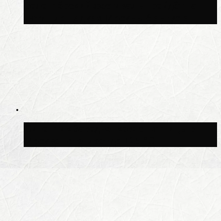
Волонтёрский фестиваль пройдёт на
пяти площадках Москвы 8 августа
Синоптик Заводченков: с пятницы в
Москве потеплеет до +25 °C