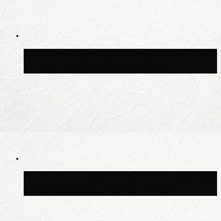
Синоптик Леус спрогнозировал
возвращение дождей в Москву
Синоптик Позднякова рассказала, когда
в столицу придут дожди и грозы