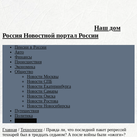
Наш дом
Россия Новостной портал России
Пенсии в России
Авто
Финансы
Происшествия
Экономика
Общество
Новости Москвы
Новости СПБ
Новости Екатеринбурга
Новости Самары
Новости Омска
Новости Ростова
Новости Новосибирска
Путешествия
Политика
Технологии
Главная
/
Технологии
/
Правда ли, что последний пакет репрессий
технарей был в тридцать седьмом? А после войны были «ожоги»?