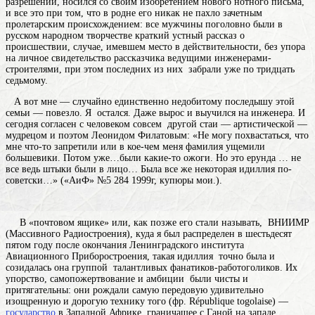
разрешений, носился со своим изобретением нового нотного письма,
и все это при том, что в родне его никак не пахло зачетным
пролетарским происхождением: все мужчины поголовно
были
в
русском народном творчестве краткий устный рассказ о
происшествии, случае, имевшем место в действительности, без упора
на личное свидетельство рассказчика
ведущими инженерами-
строителями, при этом последних из них забрали уже по тридцать
седьмому.
А вот мне — случайно единственно недобитому последышу этой
семьи — повезло. Я остался. Даже вырос и выучился на инженера. И
сегодня согласен с человеком совсем другой стаи — артистической —
мудрецом и поэтом Леонидом Филатовым: «Не могу похвастаться, что
мне что-то запретили или в кое-чем
меня
фамилия
ущемили
большевики. Потом уже…были какие-то ожоги. Но это ерунда … не
все ведь штыки были в лицо… Была все же некоторая идиллия по-
советски…» («АиФ» №5 284 1999г, купюры мои.).
В «почтовом ящике» или, как позже его стали называть, ВНИИМР
(Массивного Радиостроения), куда я был распределен в шестьдесят
пятом году после окончания Ленинградского института
Авиационного Приборостроения, такая идиллия точно была и
созидалась она группой талантливых фанатиков-работоголиков. Их
упорство, самопожертвование и амбиции были чисты и
притягательны: они рождали самую передовую удивительно
изощренную и дорогую технику
того
(фр. République togolaise) —
государство
в Западной Африке, граничащее с Ганой на западе,