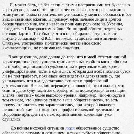
И, может быть, не без связи с этими настроениями лет буквально
через десять, когда не только из газет стало ясно, что роль партии в
коммунистическом строительстве усилилась, у меня не обошлось и без
вышеназванных ожогов. К примеру, официальное лицо в долгой
беседе указало мне, что я неверно понимаю
роль
село на Украине,
находится в Шаргородском районе Винницкой области
отдельных
съездов Партии. То событие, что я не собираюсь вступать в эти
«глухие согласные = КПСС», не имело существенного значения…
Опять же, употребляю политически негативное слово
«конвергенция», не понимая его значения.
В конце концов, дело дошло до того, что в моей аттестационной
характеристике
совокупность отличительных свойств кого-либо или
чего-либо
, подписанной судьбоносным «треугольником», кроме
унифицированной части в один лист, которая для всех писалась чуток
ли не под трафарет, появилась нестандартная дерзкая запись, где
указывалось, что я «недостаточно активен в профсоюзной
деятельности». В вольном переводе с «новояза» это означало, что
если и далее буду такой же стервец, то на последующей аттестации
влепят «негатив» более высокого уровня, например, чего-нибудть в
том смысле, что «личное ставлю выше общественного», то есть
получу отрицательную характеристику, при которой окажется
непонятной сама возможность профессиональной деятельности.
Подобные прецеденты с некоторыми моими коллегами уже
случались.
До войны в схожей ситуации
люди
общественное существо,
обладающее разумом и сознанием, а также субъект общественно-