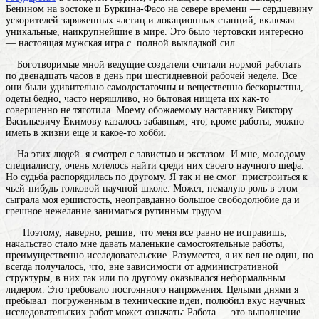
Бенином на востоке и Буркина-Фасо на севере
времени — сердцевину
ускорителей заряженных частиц и локационных станций, включая
уникальные, наикрупнейшие в мире. Это было чертовски интересно
— настоящая мужская игра с полной выкладкой сил.
Боготворимые мной ведущие создатели считали нормой работать
по двенадцать часов в день при шестидневной рабочей неделе. Все
они были удивительно самодостаточны и вещественно бескорыстны,
одеты бедно, часто неряшливо, но бытовая нищета их как-то
совершенно не тяготила. Моему обожаемому наставнику Виктору
Васильевичу Екимову казалось забавным, что, кроме работы, можно
иметь в жизни еще и какое-то хобби.
На этих людей я смотрел с завистью и экстазом. И мне, молодому
специалисту, очень хотелось найти среди них своего научного шефа.
Но судьба распорядилась по другому. Я так и не смог пристроиться к
чьей-нибудь толковой научной школе. Может, немалую роль в этом
сыграла моя ершистость, неоправданно большое свободолюбие да и
грешное нежелание заниматься рутинным трудом.
Поэтому, наверно, решив, что меня все равно не исправишь,
начальство стало мне давать маленькие самостоятельные работы,
преимущественно исследовательские. Разумеется, я их вел не один, но
всегда получалось, что, вне зависимости от административной
структуры, в них так или по другому оказывался неформальным
лидером. Это требовало постоянного напряжения. Целыми днями я
пребывал погруженным в технические идеи, полюбил вкус научных
исследовательских
работ
может означать: Работа — это выполнение