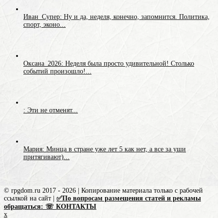
Иван_Супер: Ну и да, неделя, конечно, запомнится. Политика,
спорт, эконо...
Оксана_2026: Неделя была просто удивительной! Столько
событий произошло!...
: Эти не отменят...
Мария: Минца в стране уже лет 5 как нет, а все за уши
притягивают)...
© rpgdom.ru 2017 - 2026 | Копирование материала только с рабочей
ссылкой на сайт |
✅По вопросам размещения статей и рекламы
обращаться: ☏ КОНТАКТЫ
x