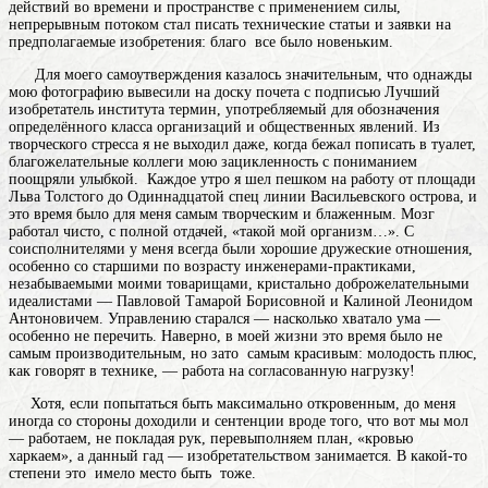
действий во времени и пространстве с применением силы
,
непрерывным потоком стал писать технические статьи и заявки на
предполагаемые изобретения: благо все было новеньким.
Для моего самоутверждения казалось значительным, что однажды
мою фотографию вывесили на доску почета с подписью Лучший
изобретатель
института
термин, употребляемый для обозначения
определённого класса организаций и общественных явлений
. Из
творческого стресса я не выходил даже, когда бежал пописать в туалет,
благожелательные коллеги мою зацикленность с пониманием
поощряли улыбкой. Каждое утро я шел пешком на работу от площади
Льва Толстого до Одиннадцатой спец линии Васильевского острова, и
это время было для меня самым творческим и блаженным. Мозг
работал чисто, с полной отдачей, «такой мой организм…». С
соисполнителями у меня всегда были хорошие дружеские отношения,
особенно со старшими по возрасту инженерами-практиками,
незабываемыми моими товарищами, кристально доброжелательными
идеалистами — Павловой Тамарой Борисовной и Калиной Леонидом
Антоновичем. Управлению старался — насколько хватало ума —
особенно не перечить. Наверно, в моей жизни это время было не
самым производительным, но зато самым красивым: молодость плюс,
как говорят в технике, — работа на согласованную нагрузку!
Хотя, если попытаться быть максимально откровенным, до меня
иногда со стороны доходили и сентенции вроде того, что вот мы мол
— работаем, не покладая рук, перевыполняем план, «кровью
харкаем», а данный гад — изобретательством занимается. В какой-то
степени это имело место быть тоже.