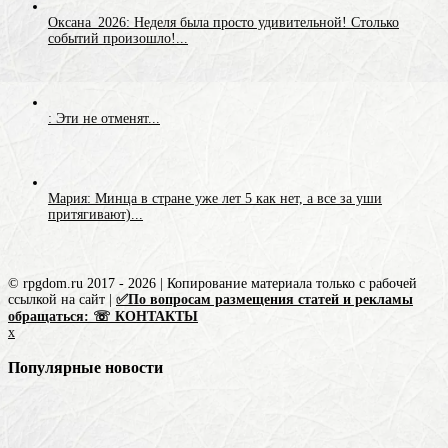
Оксана_2026: Неделя была просто удивительной! Столько
событий произошло!...
: Эти не отменят...
Мария: Минца в стране уже лет 5 как нет, а все за уши
притягивают)...
© rpgdom.ru 2017 - 2026 | Копирование материала только с рабочей
ссылкой на сайт |
✅По вопросам размещения статей и рекламы
обращаться: ☏ КОНТАКТЫ
x
Популярные новости