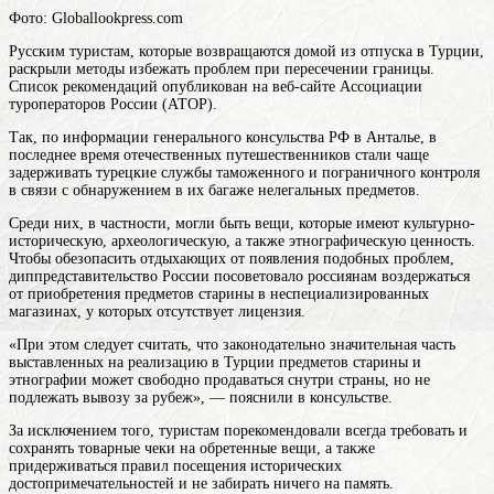
Фото: Globallookpress.com
Русским туристам, которые возвращаются домой из отпуска в Турции,
раскрыли методы избежать проблем при пересечении границы.
Список рекомендаций опубликован на веб-сайте Ассоциации
туроператоров России (АТОР).
Так, по информации генерального консульства РФ в Анталье, в
последнее время отечественных путешественников стали чаще
задерживать турецкие службы таможенного и пограничного контроля
в связи с обнаружением в их багаже нелегальных предметов.
Среди них, в частности, могли быть вещи, которые имеют культурно-
историческую, археологическую, а также этнографическую ценность.
Чтобы обезопасить отдыхающих от появления подобных проблем,
диппредставительство России посоветовало россиянам воздержаться
от приобретения предметов старины в неспециализированных
магазинах, у которых отсутствует лицензия.
«При этом следует считать, что законодательно значительная часть
выставленных на реализацию в Турции предметов старины и
этнографии может свободно продаваться снутри страны, но не
подлежать вывозу за рубеж», — пояснили в консульстве.
За исключением того, туристам порекомендовали всегда требовать и
сохранять товарные чеки на обретенные вещи, а также
придерживаться правил посещения исторических
достопримечательностей и не забирать ничего на память.