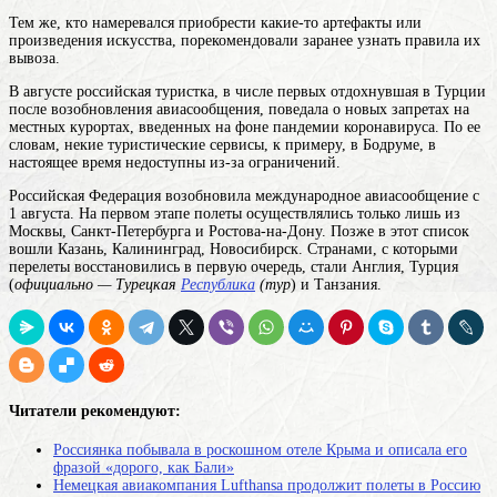
Тем же, кто намеревался приобрести какие-то артефакты или
произведения искусства, порекомендовали заранее узнать правила их
вывоза.
В августе российская туристка, в числе первых отдохнувшая в Турции
после возобновления авиасообщения, поведала о новых запретах на
местных курортах, введенных на фоне пандемии коронавируса. По ее
словам, некие туристические сервисы, к примеру, в Бодруме, в
настоящее время недоступны из-за ограничений.
Российская Федерация возобновила международное авиасообщение с
1 августа. На первом этапе полеты осуществлялись только лишь из
Москвы, Санкт-Петербурга и Ростова-на-Дону. Позже в этот список
вошли Казань, Калининград, Новосибирск. Странами, с которыми
перелеты восстановились в первую очередь, стали Англия, Турция
(
официально — Турецкая
Республика
(тур
) и Танзания.
Читатели рекомендуют:
Россиянка побывала в роскошном отеле Крыма и описала его
фразой «дорого, как Бали»
Немецкая авиакомпания Lufthansa продолжит полеты в Россию