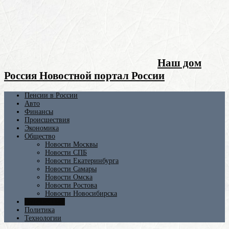
Наш дом
Россия Новостной портал России
Пенсии в России
Авто
Финансы
Происшествия
Экономика
Общество
Новости Москвы
Новости СПБ
Новости Екатеринбурга
Новости Самары
Новости Омска
Новости Ростова
Новости Новосибирска
Путешествия
Политика
Технологии