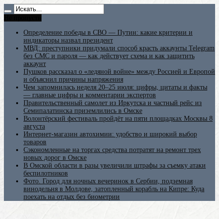
Не пропусти
Определение победы в СВО — Путин: какие критерии и
индикаторы назвал президент
МВД: преступники придумали способ красть аккаунты Telegram
без СМС и пароля — как действует схема и как защитить
аккаунт
Пушков рассказал о «ледяной войне» между Россией и Европой
и объяснил причины напряжения
Чем запомнилась неделя 20–25 июля: цифры, цитаты и факты
— главные цифры и комментарии экспертов
Правительственный самолет из Иркутска и частный рейс из
Семипалатинска приземлились в Омске
Волонтёрский фестиваль пройдёт на пяти площадках Москвы 8
августа
Интернет-магазин автохимии: удобство и широкий выбор
товаров
Сэкономленные на торгах средства потратят на ремонт трех
новых дорог в Омске
В Омской области в разы увеличили штрафы за съемку атаки
беспилотников
Фото. Город для ночных вечеринок в Сербии, подземная
винодельня в Молдове, затопленный корабль на Кипре: Куда
поехать на отдых без биометрии