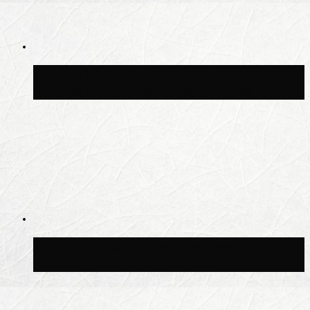
Синоптик Шувалов: дождь повторится в
Москве сегодня во второй половине дня
Синоптик Леус спрогнозировал
возвращение дождей в Москву