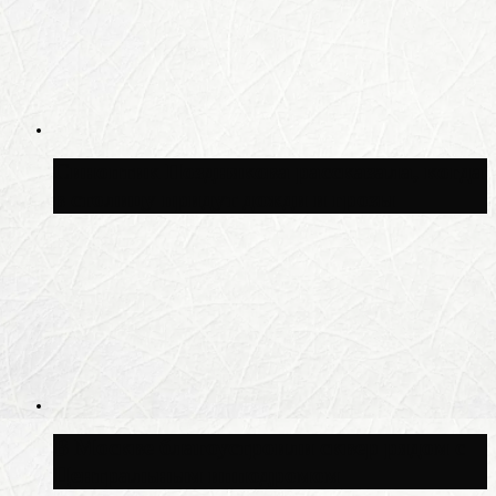
Синоптик Позднякова рассказала, когда
в столицу придут дожди и грозы
В Москве благоустроили сквер рядом с
Центральным ипподромом