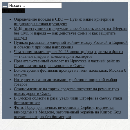
Не пропусти
Определение победы в СВО — Путин: какие критерии и
индикаторы назвал президент
МВД: преступники придумали способ красть аккаунты Telegram
без СМС и пароля — как действует схема и как защитить
аккаунт
Пушков рассказал о «ледяной войне» между Россией и Европой
и объяснил причины напряжения
Чем запомнилась неделя 20–25 июля: цифры, цитаты и факты
— главные цифры и комментарии экспертов
Правительственный самолет из Иркутска и частный рейс из
Семипалатинска приземлились в Омске
Волонтёрский фестиваль пройдёт на пяти площадках Москвы 8
августа
Интернет-магазин автохимии: удобство и широкий выбор
товаров
Сэкономленные на торгах средства потратят на ремонт трех
новых дорог в Омске
В Омской области в разы увеличили штрафы за съемку атаки
беспилотников
Фото. Город для ночных вечеринок в Сербии, подземная
винодельня в Молдове, затопленный корабль на Кипре: Куда
поехать на отдых без биометрии