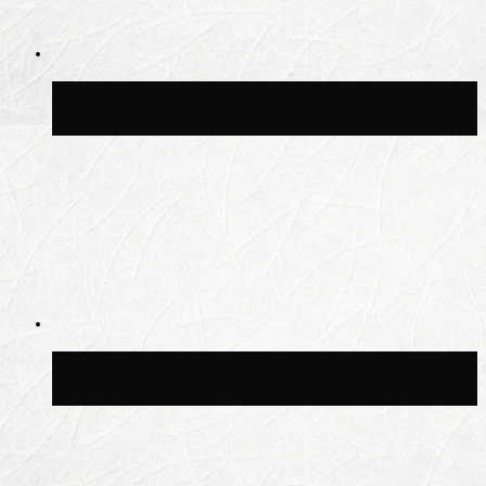
Волонтёрский фестиваль пройдёт на
пяти площадках Москвы 8 августа
Синоптик Заводченков: с пятницы в
Москве потеплеет до +25 °C