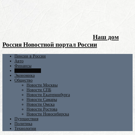
Наш дом
Россия Новостной портал России
Пенсии в России
Авто
Финансы
Происшествия
Экономика
Общество
Новости Москвы
Новости СПБ
Новости Екатеринбурга
Новости Самары
Новости Омска
Новости Ростова
Новости Новосибирска
Путешествия
Политика
Технологии