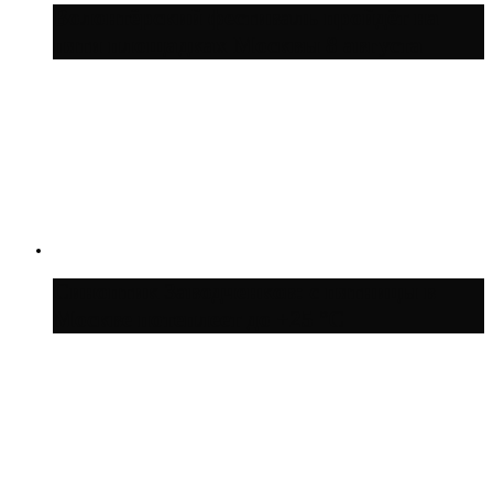
Волонтёрский фестиваль пройдёт на
пяти площадках Москвы 8 августа
Синоптик Заводченков: с пятницы в
Москве потеплеет до +25 °C