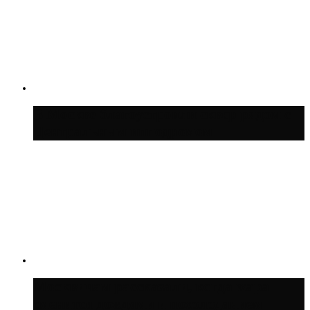
В Москве благоустроили сквер рядом с
Центральным ипподромом
Москвичам рассказали, когда жара
сменится дождями и похолоданием