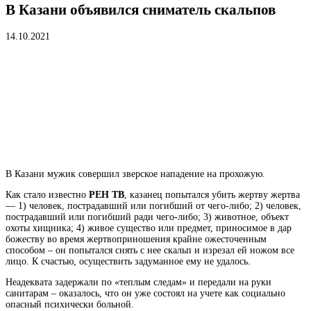
В Казани объявился сниматель скальпов
14.10.2021
В Казани мужик совершил зверское нападение на прохожую.
Как стало известно
РЕН ТВ
, казанец попытался убить
жертву
жертва
— 1) человек, пострадавший или погибший от чего-либо; 2) человек,
пострадавший или погибший ради чего-либо; 3) животное, объект
охоты хищника; 4) живое существо или предмет, приносимое в дар
божеству во время жертвоприношения
крайне ожесточенным
способом – он попытался снять с нее скальп и изрезал ей ножом все
лицо. К счастью, осуществить задуманное ему не удалось.
Неадеквата задержали по «теплым следам» и передали на руки
санитарам – оказалось, что он уже состоял на учете как социально
опасный психически больной.