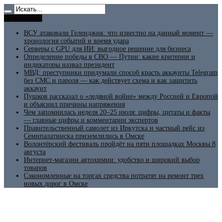
Не пропусти
ВСУ атаковали Геленджик: что известно на данный момент —
хронология событий и время удара
Серверы с GPU для ИИ: выгодное решение для бизнеса
Определение победы в СВО — Путин: какие критерии и
индикаторы назвал президент
МВД: преступники придумали способ красть аккаунты Telegram
без СМС и пароля — как действует схема и как защитить
аккаунт
Пушков рассказал о «ледяной войне» между Россией и Европой
и объяснил причины напряжения
Чем запомнилась неделя 20–25 июля: цифры, цитаты и факты
— главные цифры и комментарии экспертов
Правительственный самолет из Иркутска и частный рейс из
Семипалатинска приземлились в Омске
Волонтёрский фестиваль пройдёт на пяти площадках Москвы 8
августа
Интернет-магазин автохимии: удобство и широкий выбор
товаров
Сэкономленные на торгах средства потратят на ремонт трех
новых дорог в Омске