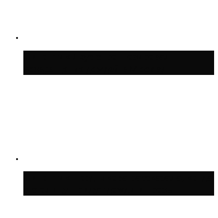
Синоптик Леус спрогнозировал
возвращение дождей в Москву
Синоптик Позднякова рассказала, когда
в столицу придут дожди и грозы