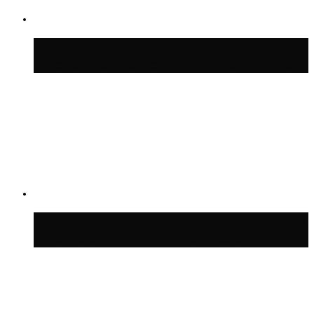
Синоптик Ильин: в ночь на 24 июля в
Московской области может быть +8 °C
Синоптик Шувалов: дождь повторится в
Москве сегодня во второй половине дня