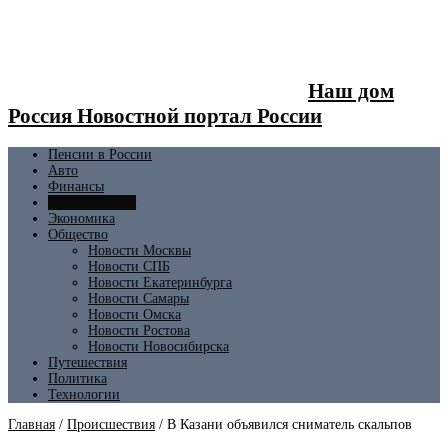
Наш дом
Россия Новостной портал России
Пенсии в России
Авто
Финансы
Происшествия
Экономика
Общество
Новости Москвы
Новости СПБ
Новости Екатеринбурга
Новости Самары
Новости Омска
Новости Ростова
Новости Новосибирска
Путешествия
Политика
Технологии
Главная
/
Происшествия
/
В Казани объявился сниматель скальпов