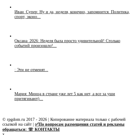
Иван_Супер: Ну и да, неделя, конечно, запомнится. Политика,
спорт, эконо...
Оксана_2026: Неделя была просто удивительной! Столько
событий произошло!...
: Эти не отменят...
Мария: Минца в стране уже лет 5 как нет, а все за уши
притягивают)...
© rpgdom.ru 2017 - 2026 | Копирование материала только с рабочей
ссылкой на сайт |
✅По вопросам размещения статей и рекламы
обращаться: ☏ КОНТАКТЫ
x