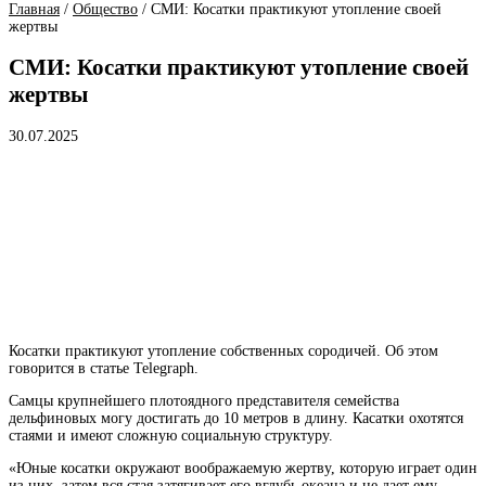
Главная
/
Общество
/
СМИ: Косатки практикуют утопление своей
жертвы
СМИ: Косатки практикуют утопление своей
жертвы
30.07.2025
Косатки практикуют утопление собственных сородичей. Об этом
говорится в статье Telegraph.
Самцы крупнейшего плотоядного представителя семейства
дельфиновых могу достигать до 10 метров в длину. Касатки охотятся
стаями и имеют сложную социальную структуру.
«Юные косатки окружают воображаемую жертву, которую играет один
из них, затем вся стая затягивает его вглубь океана и не дает ему