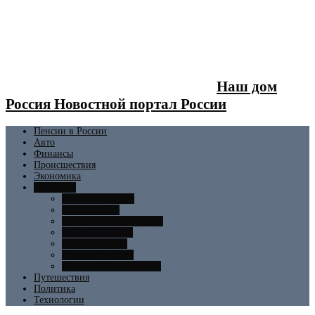
Наш дом
Россия Новостной портал России
Пенсии в России
Авто
Финансы
Происшествия
Экономика
Общество
Новости Москвы
Новости СПБ
Новости Екатеринбурга
Новости Самары
Новости Омска
Новости Ростова
Новости Новосибирска
Путешествия
Политика
Технологии