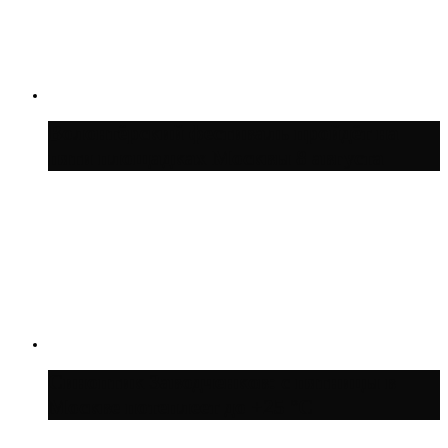
Волонтёрский фестиваль пройдёт на
пяти площадках Москвы 8 августа
Синоптик Заводченков: с пятницы в
Москве потеплеет до +25 °C