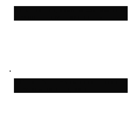
Синоптик Позднякова рассказала, когда
в столицу придут дожди и грозы
В Москве благоустроили сквер рядом с
Центральным ипподромом