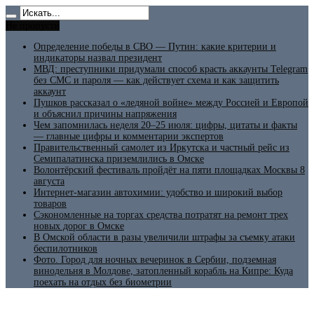
Не пропусти
Определение победы в СВО — Путин: какие критерии и
индикаторы назвал президент
МВД: преступники придумали способ красть аккаунты Telegram
без СМС и пароля — как действует схема и как защитить
аккаунт
Пушков рассказал о «ледяной войне» между Россией и Европой
и объяснил причины напряжения
Чем запомнилась неделя 20–25 июля: цифры, цитаты и факты
— главные цифры и комментарии экспертов
Правительственный самолет из Иркутска и частный рейс из
Семипалатинска приземлились в Омске
Волонтёрский фестиваль пройдёт на пяти площадках Москвы 8
августа
Интернет-магазин автохимии: удобство и широкий выбор
товаров
Сэкономленные на торгах средства потратят на ремонт трех
новых дорог в Омске
В Омской области в разы увеличили штрафы за съемку атаки
беспилотников
Фото. Город для ночных вечеринок в Сербии, подземная
винодельня в Молдове, затопленный корабль на Кипре: Куда
поехать на отдых без биометрии