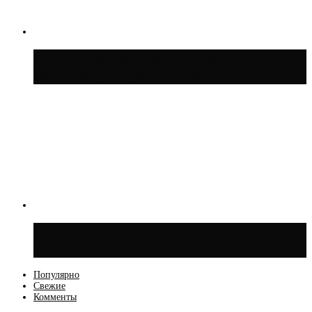
Москвичам рассказали, когда жара
сменится дождями и похолоданием
Синоптик Ильин: 20 июля в Москве
воздух может прогреться до +30 °C
Популярно
Свежие
Комменты