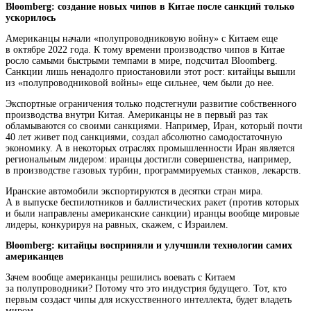
Bloomberg: создание новых чипов в Китае после санкций только
ускорилось
Американцы начали «полупроводниковую войну» с Китаем еще
в октябре 2022 года. К тому времени производство чипов в Китае
росло самыми быстрыми темпами в мире, подсчитал Bloomberg.
Санкции лишь ненадолго приостановили этот рост: китайцы вышли
из «полупроводниковой войны» еще сильнее, чем были до нее.
Экспортные ограничения только подстегнули развитие собственного
производства внутри Китая. Американцы не в первый раз так
обламываются со своими санкциями. Например, Иран, который почти
40 лет живет под санкциями, создал абсолютно самодостаточную
экономику. А в некоторых отраслях промышленности Иран является
региональным лидером: иранцы достигли совершенства, например,
в производстве газовых турбин, программируемых станков, лекарств.
Иранские автомобили экспортируются в десятки стран мира.
А в выпуске беспилотников и баллистических ракет (против которых
и были направлены американские санкции) иранцы вообще мировые
лидеры, конкурируя на равных, скажем, с Израилем.
Bloomberg: китайцы восприняли и улучшили технологии самих
американцев
Зачем вообще американцы решились воевать с Китаем
за полупроводники? Потому что это индустрия будущего. Тот, кто
первым создаст чипы для искусственного интеллекта, будет владеть
миром.