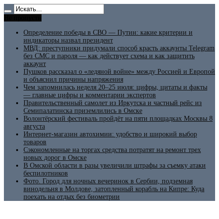
Не пропусти
Определение победы в СВО — Путин: какие критерии и
индикаторы назвал президент
МВД: преступники придумали способ красть аккаунты Telegram
без СМС и пароля — как действует схема и как защитить
аккаунт
Пушков рассказал о «ледяной войне» между Россией и Европой
и объяснил причины напряжения
Чем запомнилась неделя 20–25 июля: цифры, цитаты и факты
— главные цифры и комментарии экспертов
Правительственный самолет из Иркутска и частный рейс из
Семипалатинска приземлились в Омске
Волонтёрский фестиваль пройдёт на пяти площадках Москвы 8
августа
Интернет-магазин автохимии: удобство и широкий выбор
товаров
Сэкономленные на торгах средства потратят на ремонт трех
новых дорог в Омске
В Омской области в разы увеличили штрафы за съемку атаки
беспилотников
Фото. Город для ночных вечеринок в Сербии, подземная
винодельня в Молдове, затопленный корабль на Кипре: Куда
поехать на отдых без биометрии