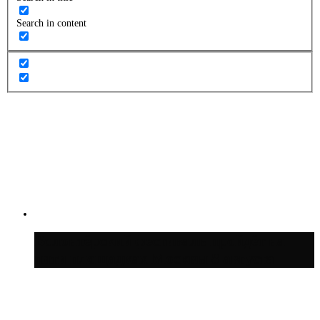
Search in content
Волонтёрский фестиваль пройдёт на
пяти площадках Москвы 8 августа