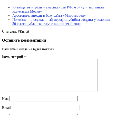
Китайцы выиграли у американцев РЛС-войну и заставили
задуматься Москву
Арестовича внесли в базу сайта «Миротворец»
Пожизненно осужденный педофил-убийца отсудил у колонии
30 тысяч рублей за отсутствие горячей воды
С тегами:
#Китай
Оставить комментарий
Ваш email нигде не будет показан
Комментарий
*
Имя
Email