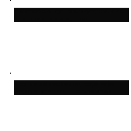
В Москве благоустроили сквер рядом с
Центральным ипподромом
Москвичам рассказали, когда жара
сменится дождями и похолоданием