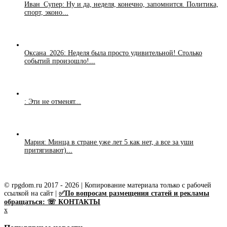
Иван_Супер: Ну и да, неделя, конечно, запомнится. Политика,
спорт, эконо...
Оксана_2026: Неделя была просто удивительной! Столько
событий произошло!...
: Эти не отменят...
Мария: Минца в стране уже лет 5 как нет, а все за уши
притягивают)...
© rpgdom.ru 2017 - 2026 | Копирование материала только с рабочей
ссылкой на сайт |
✅По вопросам размещения статей и рекламы
обращаться: ☏ КОНТАКТЫ
x