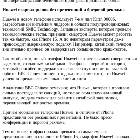
но американцы свой очевидный проигрыш признавать боятся.
Huawei взорвал рынок без презентаций и бредовой рекламы
Huawei в новом телефоне использует 7-нм чип Kirin 9000S,
разработанный китайским лидером в области полупроводниковых
технологий SMIC Technology. Западные эксперты, которые провели
технологические тесты, признали: смартфон Huawei может работать
так же быстро, как iPhone 15. А по некоторым параметрам даже
превосходит американскую поделку. Например, китайский телефон
значительно прочнее: он выдерживает большинство краш-тестов.
Таким образом, новый телефон Huawei считается самым совершенным
гаджетом, созданным китайцами. Телефон — первый в истории,
который способен поддерживать связь со спутниками на высокой
орбите. BBC Chinese пишет: это доказательство того, что Huawei
успешно преодолела американские санкции.
Аналитики BBC Chinese отмечают, что Huawei, которая в прошлом
сильно пострадала от санкций, не только сама получила новый
импульс, но дала толчок для развития китайской экономики,
переживающей непростые времена.
Причем мобильные телефоны Huawei, в отличие от iPhone,
представили без роскошных презентаций. Не было пресс-
конференций и дорогой рекламы.
Тем не менее, цифры продаж превысили самые смелые
предположения: в отличие от iPhone 15, смартфон Huawei взорвал