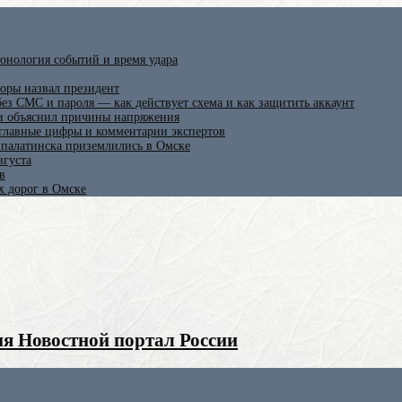
онология событий и время удара
оры назвал президент
ез СМС и пароля — как действует схема и как защитить аккаунт
 и объяснил причины напряжения
 главные цифры и комментарии экспертов
ипалатинска приземлились в Омске
вгуста
в
х дорог в Омске
я Новостной портал России