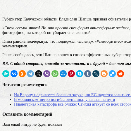
Губернатор Калужской области Владислав Шапша призвал обитателей рег
«Снега весьма много! Но это просто
снег
форма атмосферных осадков, 
фотографию, на которой он убирает снег лопатой.
Глава района подчеркнул, что поддержал челлендж «#снегофитнес» вс
комментариев.
Ранее сообщалось, что Шапша вошел в список эффективных губернаторо
P.S. С одной стороны, спасибо за честность, а с другой – для чего
Читатели рекомендуют:
На Европу надвигается большая засуха, но ЕС надеется залить ее
В московском метро погибла женщина, упавшая на пути
Планетарная катастрофа всё ближе: Стихия атакует со всех сторо
Оставить комментарий
Ваш email нигде не будет показан