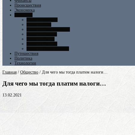
Финансы
Происшествия
Экономика
Общество
Новости Москвы
Новости СПБ
Новости Екатеринбурга
Новости Самары
Новости Омска
Новости Ростова
Новости Новосибирска
Путешествия
Политика
Технологии
Главная
/
Общество
/
Для чего мы тогда платим налоги…
Для чего мы тогда платим налоги…
13.02.2021