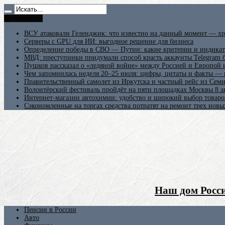
Не пропусти
ВСУ атаковали Геленджик: что известно на данный момент — хр
Серверы с GPU для ИИ: выгодное решение для бизнеса
Определение победы в СВО — Путин: какие критерии и индикат
МВД: преступники придумали способ красть аккаунты Telegram б
Пушков рассказал о «ледяной войне» между Россией и Европой
Чем запомнилась неделя 20–25 июля: цифры, цитаты и факты —
Правительственный самолет из Иркутска и частный рейс из Сем
Волонтёрский фестиваль пройдёт на пяти площадках Москвы 8 а
Интернет-магазин автохимии: удобство и широкий выбор товаро
Сэкономленные на торгах средства потратят на ремонт трех новы
Наш дом Росси
Пенсии в России
Авто