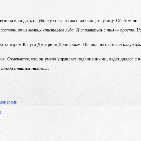
иона выходить на уборку снега и сам стал очищать улицу. Об этом он за
состоящая из мелких кристаллов льда
. И справиться с ним — просто. На
лед за мэром Калуги Дмитрием Денисовым. Шапша посоветовал калужцам н
в. Отмечается, что он умело управляет подчиненными, ведет диалог с 
 мы тогда платим налоги…
 деньгами
н