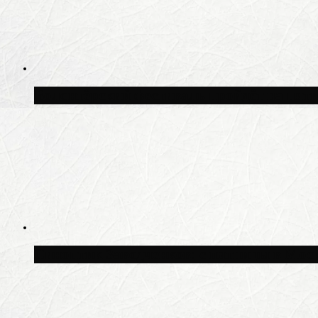
Волонтёрский фестиваль пройдёт на пят
Синоптик Заводченков: с пятницы в Моск